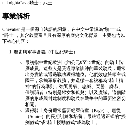
n.|knight/Cavs;騎士；武士
專業解析
Chevalier 是一個源自法語的詞彙，在中文中常譯為“騎士”或
“爵士”，其含義豐富且具有深厚的曆史文化背景，主要包含以
下核心内容：
曆史與軍事含義（中世紀騎士）：
最初指中世紀歐洲（約公元9至15世紀）的騎士階
層成員。這些人是受過專業訓練的重裝騎兵，通常
出身貴族或通過戰功獲得地位。他們效忠於領主或
國王，承擔軍事義務，并遵循一套被稱為“騎士精
神”的行為準則，強調勇氣、忠誠、榮譽、謙恭、
保護弱者（特别是婦女和孤兒）以及虔誠。這個階
層的形成與封建制度和騎兵在戰争中的重要性密切
相關。
獲得騎士身份通常需要經曆侍童（Page）、扈從
（Squire）的長期訓練和培養，最終通過正式的“授
劍儀式”或“騎士授勳儀式”成為騎士。