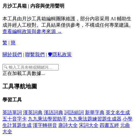
月沙工具箱 | 内容與使用聲明
本工具由月沙工具箱編輯團隊維護，部分内容采用 AI 輔助生
成并經人工校對。工具結果僅供參考，不構成任何專業建議。
查看編輯政策與參考來源 →
繁
|
簡
關於我們
|
聯繫我們
|
🛡️隱私政策
正在加載工具數據...
工具導航地圖
學習工具
英語單詞
漢英詞典
漢語詞典
詞語組詞
新華字典
英文名生成
五十音字卡
九九乘法學習助手
九九乘法題練習題生成器
小學
生計算題生成
漢字轉拼音
唐詩大全
宋詞大全
四書五經
元曲
大全