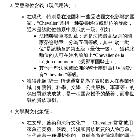
榮譽爵位含義（現代用法）：
在現代，特别是在法國和一些受法國文化影響的國
家，“Chevalier”常指一種榮譽爵位或勳位的等級，
通常是該勳位體系中最低的一級。例如：
法國榮譽軍團勳章：這是法國最高級别的國
家榮譽勳章，分為五個等級，其中“騎士勳
位”是該勳章的第五級（最低一級）。獲得此
勳位的人可在姓名前加上“Chevalier de la
Légion d'honneur”（榮譽軍團騎士）。
其他一些法國或歐洲的騎士團勳章也可能設
有“Chevalier”等級。
獲得此類“騎士”稱號通常是為了表彰個人在專業領
域（如藝術、科學、文學、公共服務、軍事等）的
傑出貢獻或成就，是一種國家授予的榮譽，而非世
襲的貴族頭銜。
文學與文化象征：
在文學、藝術和流行文化中，“Chevalier”常常被用
來象征英勇、俠義、浪漫和貴族氣質的人物形象。
它代表着一種理想化的、遵循高尚道德準則的勇士