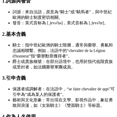
1.詞源與發音
詞源：來自法語，原意為“騎士”或“騎馬者”，與中世紀
歐洲的騎士制度密切相關。
發音：英式音标為 [ˌʃevə'lɪə]，美式音标為 [ˌʃevə'lɪr]。
2.基本含義
騎士：指中世紀歐洲的騎士階層，通常與榮譽、勇氣和
忠誠相聯繫。例如，法語中的“chevalier de la Légion
d'honneur”指“榮譽勳章獲得者”。
爵士或貴族稱號：在部分語境中，也用於指代低階貴族
或受封者，如法國榮譽軍團成員。
3.引申含義
保護者或調解者：在法語中，“se faire chevalier de qqn”可
引申為“成為某人的保護者”。
藝術與文化形象：常出現在文學、影視作品中，象征勇
敢與浪漫，如《女裝騎士》《雙面騎士》等标題。
4.作為人名使用