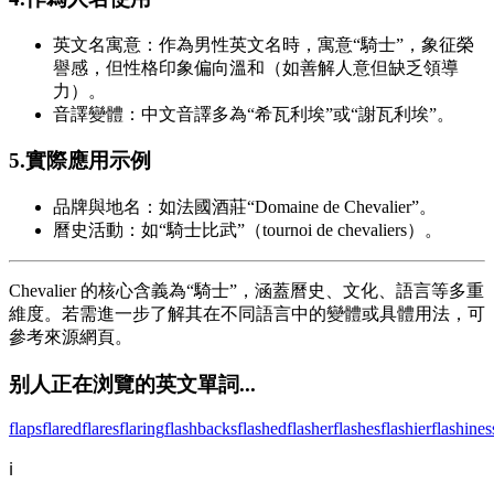
英文名寓意：作為男性英文名時，寓意“騎士”，象征榮
譽感，但性格印象偏向溫和（如善解人意但缺乏領導
力）。
音譯變體：中文音譯多為“希瓦利埃”或“謝瓦利埃”。
5.實際應用示例
品牌與地名：如法國酒莊“Domaine de Chevalier”。
曆史活動：如“騎士比武”（tournoi de chevaliers）。
Chevalier 的核心含義為“騎士”，涵蓋曆史、文化、語言等多重
維度。若需進一步了解其在不同語言中的變體或具體用法，可
參考來源網頁。
别人正在浏覽的英文單詞...
flaps
flared
flares
flaring
flashbacks
flashed
flasher
flashes
flashier
flashines
ℹ️