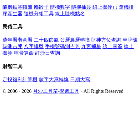
隨機抽簽轉盤
擲骰子
隨機數字
隨機抽簽
線上擲硬币
隨機排
序産生器
隨機分組工具
線上隨機點名
民俗工具
萬年曆老黃曆
二十四節氣
公曆農曆轉換
財神方位查詢
車牌號
碼測吉兇
八字排盤
手機號碼測吉兇
九宮飛星
線上靈簽
線上
擲筊
稱骨算命
紅沙日查詢
財智工具
定投複利計算機
數字大寫轉換
日期大寫
© 2006 - 2026
月沙工具箱
·
學習工具
- All Rights Reserved