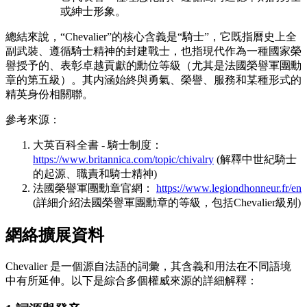
或紳士形象。
總結來說，“Chevalier”的核心含義是“騎士”，它既指曆史上全
副武裝、遵循騎士精神的封建戰士，也指現代作為一種國家榮
譽授予的、表彰卓越貢獻的勳位等級（尤其是法國榮譽軍團勳
章的第五級）。其内涵始終與勇氣、榮譽、服務和某種形式的
精英身份相關聯。
參考來源：
大英百科全書 - 騎士制度：
https://www.britannica.com/topic/chivalry
(解釋中世紀騎士
的起源、職責和騎士精神)
法國榮譽軍團勳章官網：
https://www.legiondhonneur.fr/en
(詳細介紹法國榮譽軍團勳章的等級，包括Chevalier級别)
網絡擴展資料
Chevalier 是一個源自法語的詞彙，其含義和用法在不同語境
中有所延伸。以下是綜合多個權威來源的詳細解釋：