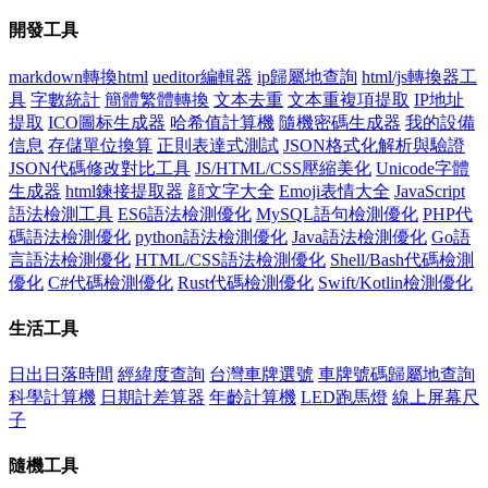
開發工具
markdown轉換html
ueditor編輯器
ip歸屬地查詢
html/js轉換器工
具
字數統計
簡體繁體轉換
文本去重
文本重複項提取
IP地址
提取
ICO圖标生成器
哈希值計算機
隨機密碼生成器
我的設備
信息
存儲單位換算
正則表達式測試
JSON格式化解析與驗證
JSON代碼修改對比工具
JS/HTML/CSS壓縮美化
Unicode字體
生成器
html鍊接提取器
顔文字大全
Emoji表情大全
JavaScript
語法檢測工具
ES6語法檢測優化
MySQL語句檢測優化
PHP代
碼語法檢測優化
python語法檢測優化
Java語法檢測優化
Go語
言語法檢測優化
HTML/CSS語法檢測優化
Shell/Bash代碼檢測
優化
C#代碼檢測優化
Rust代碼檢測優化
Swift/Kotlin檢測優化
生活工具
日出日落時間
經緯度查詢
台灣車牌選號
車牌號碼歸屬地查詢
科學計算機
日期計差算器
年齡計算機
LED跑馬燈
線上屏幕尺
子
隨機工具