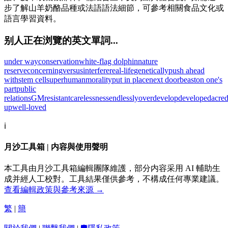
步了解山羊奶酪品種或法語語法細節，可參考相關食品文化或
語言學習資料。
别人正在浏覽的英文單詞...
under way
conservation
white-flag dolphin
nature
reserve
concerning
versus
interfere
real-life
genetically
push ahead
with
stem cell
superhuman
morality
put in place
next door
beast
on one's
part
public
relations
GM
resistant
carelessness
endlessly
overdevelop
developed
acre
up
well-loved
ℹ️
月沙工具箱 | 内容與使用聲明
本工具由月沙工具箱編輯團隊維護，部分内容采用 AI 輔助生
成并經人工校對。工具結果僅供參考，不構成任何專業建議。
查看編輯政策與參考來源 →
繁
|
簡