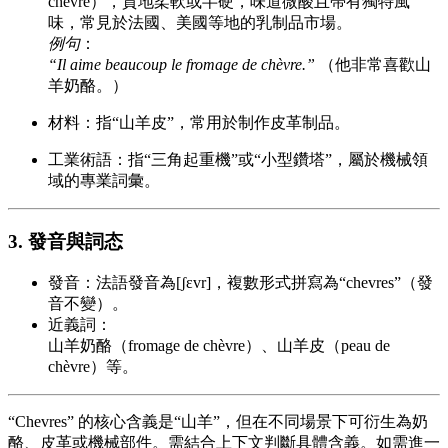
chèvre），質地柔軟或半硬，味道微酸且帶有獨特風
味，常見於法國、美國等地的乳制品市場。
例句
：
“Il aime beaucoup le fromage de chèvre.”
（他非常喜歡山
羊奶酪。）
材料：指“山羊皮”，常用於制作皮革制品。
工業術語：指“三角起重機”或“小型鑽塔”，屬於機械領
域的專業詞彙。
3. 發音與詞态
發音：法語發音為[ʃɛvr]，複數形式拼寫為“chevres”（發
音不變）。
近義詞：
山羊奶酪（fromage de chèvre）、山羊皮（peau de
chèvre）等。
“Chevres” 的核心含義是“山羊”，但在不同場景下可衍生為奶
酪、皮革或機械部件。需結合上下文判斷具體含義。如需進一