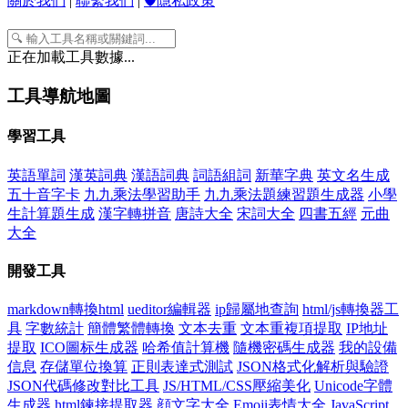
關於我們
|
聯繫我們
|
🛡️隱私政策
正在加載工具數據...
工具導航地圖
學習工具
英語單詞
漢英詞典
漢語詞典
詞語組詞
新華字典
英文名生成
五十音字卡
九九乘法學習助手
九九乘法題練習題生成器
小學
生計算題生成
漢字轉拼音
唐詩大全
宋詞大全
四書五經
元曲
大全
開發工具
markdown轉換html
ueditor編輯器
ip歸屬地查詢
html/js轉換器工
具
字數統計
簡體繁體轉換
文本去重
文本重複項提取
IP地址
提取
ICO圖标生成器
哈希值計算機
隨機密碼生成器
我的設備
信息
存儲單位換算
正則表達式測試
JSON格式化解析與驗證
JSON代碼修改對比工具
JS/HTML/CSS壓縮美化
Unicode字體
生成器
html鍊接提取器
顔文字大全
Emoji表情大全
JavaScript