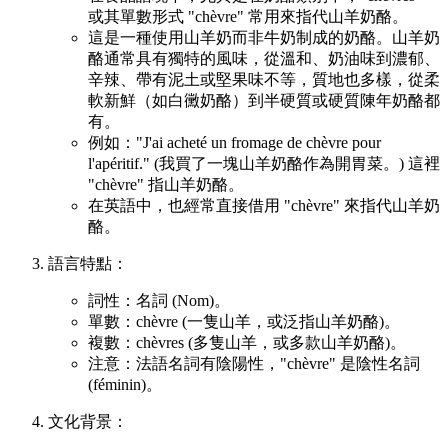
或其單數形式 "chèvre" 常用來指代山羊奶酪。
這是一種使用山羊奶而非牛奶制成的奶酪。山羊奶
酪通常具有獨特的風味，從溫和、奶油味到濃郁、
辛辣、帶有泥土或堅果味不等，質地也多樣，從柔
軟新鮮（如白黴奶酪）到半硬質或硬質陳年奶酪都
有。
例如："J'ai acheté un fromage de chèvre pour
l'apéritif." (我買了一塊山羊奶酪作為開胃菜。) 這裡
"chèvre" 指山羊奶酪。
在英語中，也經常直接借用 "chèvre" 來指代山羊奶
酪。
語言特點：
詞性：名詞 (Nom)。
單數：chèvre (一隻山羊，或泛指山羊奶酪)。
複數：chèvres (多隻山羊，或多款山羊奶酪)。
注意：法語名詞有陰陽性，"chèvre" 是陰性名詞
(féminin)。
文化背景：