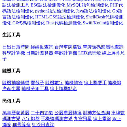
語法檢測工具
ES6語法檢測優化
MySQL語句檢測優化
PHP代
碼語法檢測優化
python語法檢測優化
Java語法檢測優化
Go語
言語法檢測優化
HTML/CSS語法檢測優化
Shell/Bash代碼檢測
優化
C#代碼檢測優化
Rust代碼檢測優化
Swift/Kotlin檢測優化
生活工具
日出日落時間
經緯度查詢
台灣車牌選號
車牌號碼歸屬地查詢
科學計算機
日期計差算器
年齡計算機
LED跑馬燈
線上屏幕尺
子
隨機工具
隨機抽簽轉盤
擲骰子
隨機數字
隨機抽簽
線上擲硬币
隨機排
序産生器
隨機分組工具
線上隨機點名
民俗工具
萬年曆老黃曆
二十四節氣
公曆農曆轉換
財神方位查詢
車牌號
碼測吉兇
八字排盤
手機號碼測吉兇
九宮飛星
線上靈簽
線上
擲筊
稱骨算命
紅沙日查詢