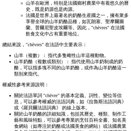
山羊在歐洲，特别是法國鄉村農業中有着悠久的曆
史，既是奶源也是肉源。
法國是世界上最著名的奶酪生産國之一，擁有衆多
享譽全球的山羊奶酪品種，如瓦朗塞、聖摩爾圖
蘭、普爾尼聖皮埃爾等。因此，"chèvres" 在法國
飲食文化中占有重要地位。
總結來說，"chèvres" 在法語中主要表示：
山羊（複數）： 指代多隻雌性山羊這種動物。
山羊奶酪（複數或類别）： 指代使用山羊奶制成的奶
酪，可以指多塊不同的山羊奶酪，或作為山羊奶酪這一
類别來指代。
權威性參考來源說明：
關於法語單詞 "chèvre" 的基本定義、詞性、變位等信
息，可以參考權威的法語詞典，如《拉魯斯法語詞典》
或《羅貝爾法語詞典》 的線上版本。
關於山羊奶酪的詳細知識，包括其曆史、種類、制作工
藝和風味特點，可以參考專業的烹饪百科全書、知名美
食網站（如專注於奶酪或法國美食的網站）或法國農業