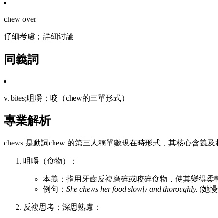
chew over
仔細考慮；詳細讨論
同義詞
v.|bites;咀嚼；咬（chew的三單形式）
專業解析
chews 是動詞chew 的第三人稱單數現在時形式，其核心含義
咀嚼（食物）：
本義：指用牙齒反複磨碎或咬碎食物，使其變得柔
例句：
She chews her food slowly and thoroughly.
(她慢
反複思考；深思熟慮：