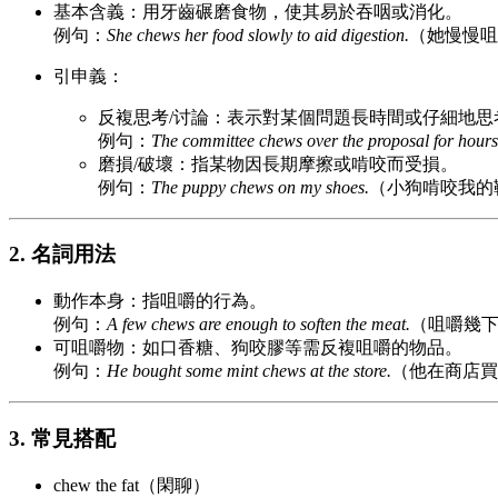
基本含義：用牙齒碾磨食物，使其易於吞咽或消化。
例句：
She chews her food slowly to aid digestion.
（她慢慢咀
引申義：
反複思考/讨論：表示對某個問題長時間或仔細地思
例句：
The committee chews over the proposal for hours
磨損/破壞：指某物因長期摩擦或啃咬而受損。
例句：
The puppy chews on my shoes.
（小狗啃咬我的
2. 名詞用法
動作本身：指咀嚼的行為。
例句：
A few chews are enough to soften the meat.
（咀嚼幾
可咀嚼物：如口香糖、狗咬膠等需反複咀嚼的物品。
例句：
He bought some mint chews at the store.
（他在商店買
3. 常見搭配
chew the fat（閑聊）