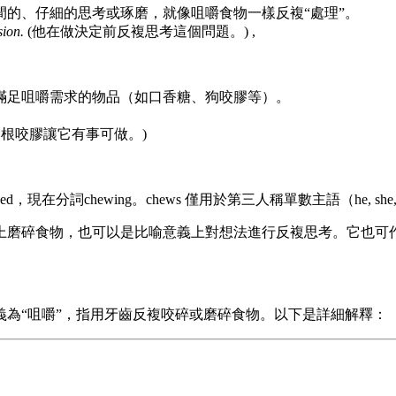
的、仔細的思考或琢磨，就像咀嚼食物一樣反複“處理”。
sion.
(他在做決定前反複思考這個問題。) ,
滿足咀嚼需求的物品（如口香糖、狗咬膠等）。
一根咬膠讓它有事可做。)
，現在分詞chewing。chews 僅用於第三人稱單數主語（he, she
以是物理上磨碎食物，也可以是比喻意義上對想法進行反複思考。它
主要含義為“咀嚼”，指用牙齒反複咬碎或磨碎食物。以下是詳細解釋：