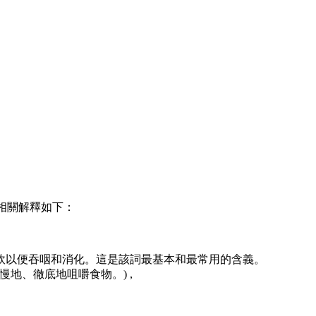
及相關解釋如下：
軟以便吞咽和消化。這是該詞最基本和最常用的含義。
慢地、徹底地咀嚼食物。) ,