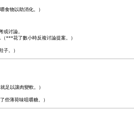
嚼食物以助消化。）
考或讨論。
.
（***花了數小時反複讨論提案。）
鞋子。）
下就足以讓肉變軟。）
了些薄荷味咀嚼糖。）