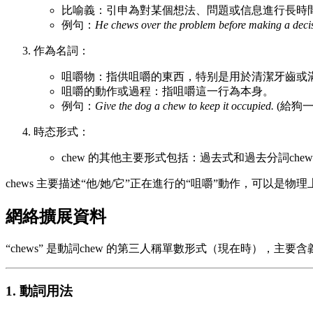
比喻義：引申為對某個想法、問題或信息進行長時間
例句：
He chews over the problem before making a deci
作為名詞：
咀嚼物：指供咀嚼的東西，特别是用於清潔牙齒或
咀嚼的動作或過程：指咀嚼這一行為本身。
例句：
Give the dog a chew to keep it occupied.
(給狗
時态形式：
chew 的其他主要形式包括：過去式和過去分詞chewed
chews 主要描述“他/她/它”正在進行的“咀嚼”動作，可
網絡擴展資料
“chews” 是動詞chew 的第三人稱單數形式（現在時），
1. 動詞用法