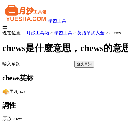
學習工具
☰
現在位置：
月沙工具箱
>
學習工具
>
英語單詞大全
>
chews
chews是什麼意思，chews
輸入單詞
chews英标
美:/tʃuːz/
詞性
原形 chew