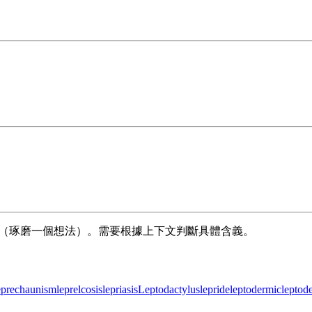
 idea”（琢磨一個想法）。需要根據上下文判斷具體含義。
eprechaunism
leprelcosis
lepriasis
Leptodactylus
lepride
leptodermic
leptod