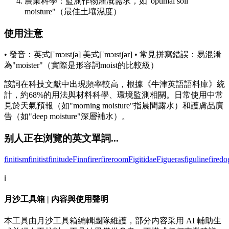
農業科學：監測作物灌溉需求，如"optimal soil
moisture"（最佳土壤濕度）
使用注意
• 發音：英式[ˈmɔɪstʃə] 美式[ˈmɔɪstʃər] • 常見拼寫錯誤：易混淆
為"moister"（實際是形容詞moist的比較級）
該詞在科技文獻中出現頻率較高，根據《牛津英語語料庫》統
計，約68%的用法與材料科學、環境監測相關。日常使用中常
見於天氣預報（如"morning moisture"指晨間露水）和護膚品廣
告（如"deep moisture"深層補水）。
别人正在浏覽的英文單詞...
finitism
finitist
finitude
Finn
firer
fireroom
Figitidae
Figueras
figuline
firedo
ℹ️
月沙工具箱 | 内容與使用聲明
本工具由月沙工具箱編輯團隊維護，部分内容采用 AI 輔助生