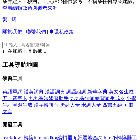
成并經人工校對。工具結果僅供參考，不構成任何專業建議。
查看編輯政策與參考來源 →
繁
|
簡
關於我們
|
聯繫我們
|
🛡️隱私政策
正在加載工具數據...
工具導航地圖
學習工具
英語單詞
漢英詞典
漢語詞典
詞語組詞
新華字典
英文名生成
五十音字卡
九九乘法學習助手
九九乘法題練習題生成器
小學
生計算題生成
漢字轉拼音
唐詩大全
宋詞大全
四書五經
元曲
大全
開發工具
markdown轉換html
ueditor編輯器
ip歸屬地查詢
html/js轉換器工