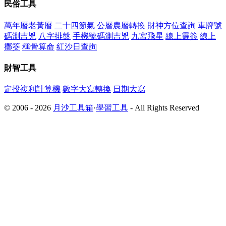
民俗工具
萬年曆老黃曆
二十四節氣
公曆農曆轉換
財神方位查詢
車牌號
碼測吉兇
八字排盤
手機號碼測吉兇
九宮飛星
線上靈簽
線上
擲筊
稱骨算命
紅沙日查詢
財智工具
定投複利計算機
數字大寫轉換
日期大寫
© 2006 - 2026
月沙工具箱
·
學習工具
- All Rights Reserved