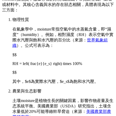
或材料中。其核心含義與水的存在狀态相關，具體表現為以下
三方面：
物理性質
在氣象學中，moisture常指空氣中的水蒸氣含量，即“濕
度”（humidity）。例如，相對濕度（RH）表示空氣中實
際水汽壓與飽和水汽壓的百分比（來源：
世界氣象組
織
）。公式可表示為：
$$
RH = left( frac{e}{e_s} right) times 100%
$$
其中，$e$為實際水汽壓，$e_s$為飽和水汽壓。
農業與生态影響
土壤moisture是植物生長的關鍵因素，影響作物産量及生
态系統平衡。美國農業部（USDA）研究指出，土壤含
水量低於20%可能導緻幹旱脅迫（來源：
美國農業部農