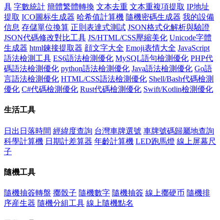
具
字數統計
簡體繁體轉換
文本去重
文本重複項提取
IP地址
提取
ICO圖标生成器
哈希值計算機
隨機密碼生成器
我的設備
信息
存儲單位換算
正則表達式測試
JSON格式化解析與驗證
JSON代碼修改對比工具
JS/HTML/CSS壓縮美化
Unicode字體
生成器
html鍊接提取器
顔文字大全
Emoji表情大全
JavaScript
語法檢測工具
ES6語法檢測優化
MySQL語句檢測優化
PHP代
碼語法檢測優化
python語法檢測優化
Java語法檢測優化
Go語
言語法檢測優化
HTML/CSS語法檢測優化
Shell/Bash代碼檢測
優化
C#代碼檢測優化
Rust代碼檢測優化
Swift/Kotlin檢測優化
生活工具
日出日落時間
經緯度查詢
台灣車牌選號
車牌號碼歸屬地查詢
科學計算機
日期計差算器
年齡計算機
LED跑馬燈
線上屏幕尺
子
隨機工具
隨機抽簽轉盤
擲骰子
隨機數字
隨機抽簽
線上擲硬币
隨機排
序産生器
隨機分組工具
線上隨機點名