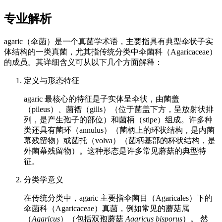
专业解析
agaric（伞菌）是一个真菌学术语，主要指具有典型伞状子实
体结构的一类真菌，尤其指传统分类中伞菌科（Agaricaceae）
的成员。其详细含义可从以下几个方面解释：
定义与形态特征
agaric 最核心的特征是子实体呈伞状，由菌盖
（pileus）、菌褶（gills）（位于菌盖下方，呈放射状排
列，是产生孢子的部位）和菌柄（stipe）组成。许多种
类还具有菌环（annulus）（菌柄上的环状结构，是内菌
幕残留物）或菌托（volva）（菌柄基部的杯状结构，是
外菌幕残留物）。这种形态是许多常见蘑菇的典型特
征。
分类学意义
在传统分类中，agaric 主要指伞菌目（Agaricales）下的
伞菌科（Agaricaceae）真菌，例如常见的蘑菇属
（
Agaricus
）（包括双孢蘑菇
Agaricus bisporus
）。 然