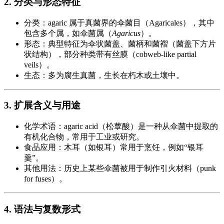
2. 分类与形态特征
分类：agaric 属于真菌界的伞菌目（Agaricales），其中
包含多个属，如伞菌属（
Agaricus
）。
形态：典型特征为伞状菌盖、菌柄和菌褶（菌盖下方片
状结构），部分种类带有丝膜（cobweb-like partial
veils）。
生态：多为腐生真菌，生长在朽木或土壤中。
3. 扩展含义与用途
化学术语：agaric acid（松蕈酸）是一种从伞菌中提取的
有机化合物，常用于工业或研究。
食品应用：木耳（如银耳）常用于烹饪，例如“银耳
羹”。
其他用法：历史上某些伞菌被用于制作引火材料（punk
for fuses）。
4. 语法与复数形式