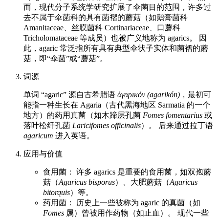
而，现代分子系统学研究扩展了伞菌目的范围，许多过
去不属于伞菌科的具有菌褶的蘑菇（如鹅膏菌科
Amanitaceae、丝膜菌科 Cortinariaceae、口蘑科
Tricholomataceae 等成员）也被广义地称为 agarics。 因
此，agaric 常泛指所有具有典型伞状子实体和菌褶的蘑
菇，即“伞菌”或“蘑菇”。
词源
单词 “agaric” 源自古希腊语
ἀγαρικόν (agarikón)
，最初可
能指一种生长在 Agaria（古代黑海地区 Sarmatia 的一个
地方）的药用真菌（如木蹄层孔菌
Fomes fomentarius
或
落叶松纤孔菌
Laricifomes officinalis
）。 后来通过拉丁语
agaricum
进入英语。
应用与价值
食用菌： 许多 agarics 是重要的食用菌，如双孢蘑
菇（
Agaricus bisporus
）、大肥蘑菇（
Agaricus
bitorquis
）等。
药用菌： 历史上一些被称为 agaric 的真菌（如
Fomes
属）曾被用作药物（如止血）。 现代一些