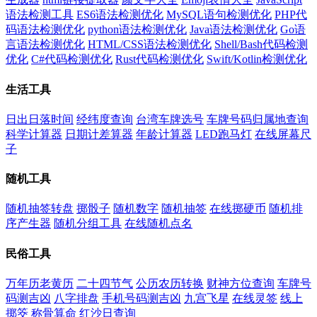
语法检测工具
ES6语法检测优化
MySQL语句检测优化
PHP代
码语法检测优化
python语法检测优化
Java语法检测优化
Go语
言语法检测优化
HTML/CSS语法检测优化
Shell/Bash代码检测
优化
C#代码检测优化
Rust代码检测优化
Swift/Kotlin检测优化
生活工具
日出日落时间
经纬度查询
台湾车牌选号
车牌号码归属地查询
科学计算器
日期计差算器
年龄计算器
LED跑马灯
在线屏幕尺
子
随机工具
随机抽签转盘
掷骰子
随机数字
随机抽签
在线掷硬币
随机排
序产生器
随机分组工具
在线随机点名
民俗工具
万年历老黄历
二十四节气
公历农历转换
财神方位查询
车牌号
码测吉凶
八字排盘
手机号码测吉凶
九宫飞星
在线灵签
线上
掷筊
称骨算命
红沙日查询