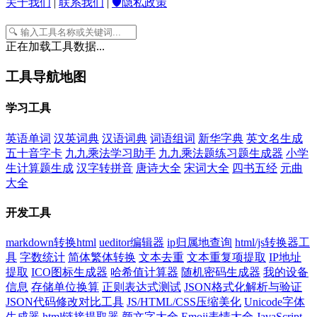
关于我们
|
联系我们
|
🛡️隐私政策
正在加载工具数据...
工具导航地图
学习工具
英语单词
汉英词典
汉语词典
词语组词
新华字典
英文名生成
五十音字卡
九九乘法学习助手
九九乘法题练习题生成器
小学
生计算题生成
汉字转拼音
唐诗大全
宋词大全
四书五经
元曲
大全
开发工具
markdown转换html
ueditor编辑器
ip归属地查询
html/js转换器工
具
字数统计
简体繁体转换
文本去重
文本重复项提取
IP地址
提取
ICO图标生成器
哈希值计算器
随机密码生成器
我的设备
信息
存储单位换算
正则表达式测试
JSON格式化解析与验证
JSON代码修改对比工具
JS/HTML/CSS压缩美化
Unicode字体
生成器
html链接提取器
颜文字大全
Emoji表情大全
JavaScript