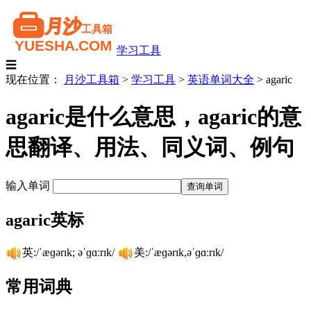
学习工具
☰
现在位置：
月沙工具箱
>
学习工具
>
英语单词大全
>
agaric
agaric是什么意思，agaric的意
思翻译、用法、同义词、例句
输入单词
agaric英标
英:/ˈæɡərɪk; əˈɡɑːrɪk/
美:/ˈæɡərɪk,əˈɡɑːrɪk/
常用词典