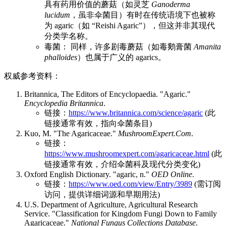
具有药用价值的蘑菇（如灵芝
Ganoderma
lucidum
，虽非伞菌目）有时在传统语境下也被称
为 agaric（如 “Reishi Agaric”），但这并非其现代
分类学名称。
毒菌： 同样，许多剧毒蘑菇（如毒鹅膏菌
Amanita
phalloides
）也属于广义的 agarics。
权威参考资料：
Britannica, The Editors of Encyclopaedia. "Agaric."
Encyclopedia Britannica
.
链接：
https://www.britannica.com/science/agaric
(此
链接通常有效，指向伞菌条目)
Kuo, M. "The Agaricaceae."
MushroomExpert.Com
.
链接：
https://www.mushroomexpert.com/agaricaceae.html
(此
链接通常有效，介绍伞菌科及现代分类变化)
Oxford English Dictionary. "agaric, n."
OED Online
.
链接：
https://www.oed.com/view/Entry/3989
(需订阅
访问，提供详细词源和早期用法)
U.S. Department of Agriculture, Agricultural Research
Service. "Classification for Kingdom Fungi Down to Family
Agaricaceae."
National Fungus Collections Database
.