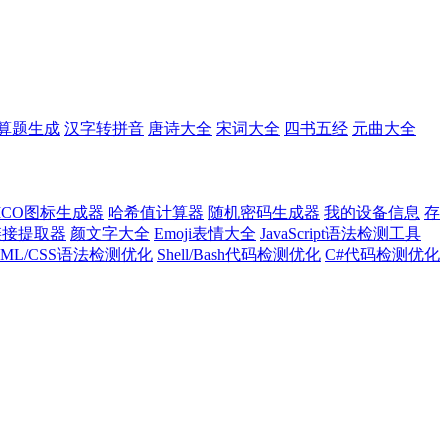
算题生成
汉字转拼音
唐诗大全
宋词大全
四书五经
元曲大全
ICO图标生成器
哈希值计算器
随机密码生成器
我的设备信息
存
l链接提取器
颜文字大全
Emoji表情大全
JavaScript语法检测工具
TML/CSS语法检测优化
Shell/Bash代码检测优化
C#代码检测优化