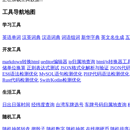
工具导航地图
学习工具
英语单词
汉英词典
汉语词典
词语组词
新华字典
英文名生成
五
开发工具
markdown转换html
ueditor编辑器
ip归属地查询
html/js转换器工
储单位换算
正则表达式测试
JSON格式化解析与验证
JSON
ES6语法检测优化
MySQL语句检测优化
PHP代码语法检测优化
Rust代码检测优化
Swift/Kotlin检测优化
生活工具
日出日落时间
经纬度查询
台湾车牌选号
车牌号码归属地查询
随机工具
随机抽签转盘
掷骰子
随机数字
随机抽签
在线掷硬币
随机排序