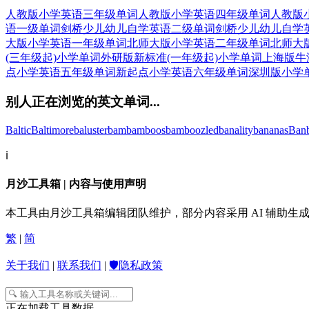
人教版小学英语三年级单词
人教版小学英语四年级单词
人教版
语一级单词
剑桥少儿幼儿自学英语二级单词
剑桥少儿幼儿自学
大版小学英语一年级单词
北师大版小学英语二年级单词
北师大
(三年级起)小学单词
外研版新标准(一年级起)小学单词
上海版牛
点小学英语五年级单词
新起点小学英语六年级单词
深圳版小学
别人正在浏览的英文单词...
Baltic
Baltimore
baluster
bam
bamboos
bamboozled
banality
bananas
Ban
ℹ️
月沙工具箱 | 内容与使用声明
本工具由月沙工具箱编辑团队维护，部分内容采用 AI 辅助
繁
|
简
关于我们
|
联系我们
|
🛡️隐私政策
正在加载工具数据...