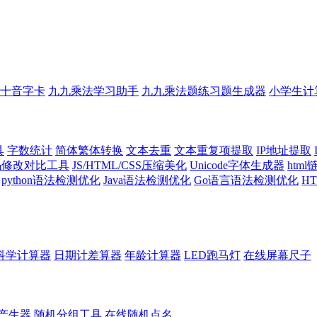
十音字卡
九九乘法学习助手
九九乘法题练习题生成器
小学生计
具
字数统计
简体繁体转换
文本去重
文本重复项提取
IP地址提取
代码修改对比工具
JS/HTML/CSS压缩美化
Unicode字体生成器
htm
python语法检测优化
Java语法检测优化
Go语言语法检测优化
H
科学计算器
日期计差算器
年龄计算器
LED跑马灯
在线屏幕尺子
产生器
随机分组工具
在线随机点名