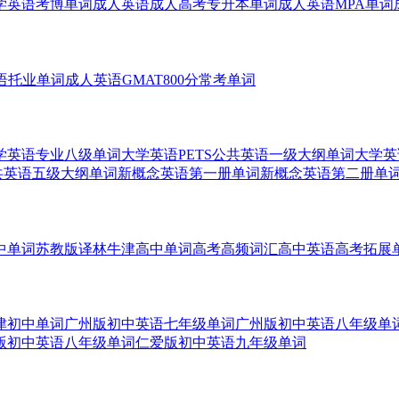
学英语考博单词
成人英语成人高考专升本单词
成人英语MPA单词
语托业单词
成人英语GMAT800分常考单词
学英语专业八级单词
大学英语PETS公共英语一级大纲单词
大学英
公共英语五级大纲单词
新概念英语第一册单词
新概念英语第二册单
中单词
苏教版译林牛津高中单词
高考高频词汇高中英语高考拓展
津初中单词
广州版初中英语七年级单词
广州版初中英语八年级单
版初中英语八年级单词
仁爱版初中英语九年级单词