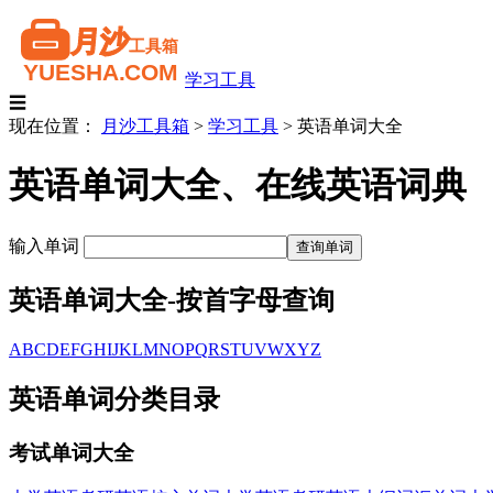
学习工具
☰
现在位置：
月沙工具箱
>
学习工具
>
英语单词大全
英语单词大全、在线英语词典
输入单词
英语单词大全-按首字母查询
A
B
C
D
E
F
G
H
I
J
K
L
M
N
O
P
Q
R
S
T
U
V
W
X
Y
Z
英语单词分类目录
考试单词大全