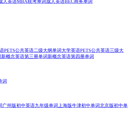
成人英语MBA联考单词
成人英语BEC商务单词
语PETS公共英语二级大纲单词
大学英语PETS公共英语三级大
词
新概念英语第三册单词
新概念英语第四册单词
单词
词
广州版初中英语九年级单词
上海版牛津初中单词
北京版初中单