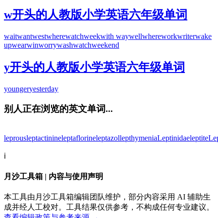
w开头的人教版小学英语六年级单词
wait
want
west
where
watch
week
with
way
well
where
work
writer
wake
up
wear
win
worry
wash
watch
weekend
y开头的人教版小学英语六年级单词
younger
yesterday
别人正在浏览的英文单词...
leprous
leptactinine
leptaflorine
leptazol
lepthymenia
Leptinidae
leptite
Le
ℹ️
月沙工具箱 | 内容与使用声明
本工具由月沙工具箱编辑团队维护，部分内容采用 AI 辅助生
成并经人工校对。工具结果仅供参考，不构成任何专业建议。
查看编辑政策与参考来源 →