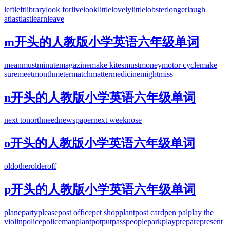
left
left
library
look for
live
look
little
lovely
little
lobster
longer
laugh
at
last
last
learn
leave
m开头的人教版小学英语六年级单词
mean
must
minute
magazine
make kites
must
money
motor cycle
make
sure
meet
month
meter
match
matter
medicine
might
miss
n开头的人教版小学英语六年级单词
next to
north
need
newspaper
next week
nose
o开头的人教版小学英语六年级单词
old
other
older
off
p开头的人教版小学英语六年级单词
plane
party
please
post office
pet shop
plant
post card
pen pal
play the
violin
police
policeman
plant
pot
put
pass
people
park
play
prepare
present