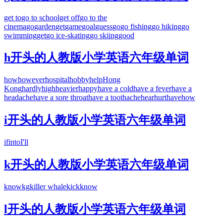
get to
go to school
get off
go to the
cinema
go
garden
get
game
goal
guess
go
go fishing
go hiking
go
swimming
get
go ice-skating
go skiing
good
h开头的人教版小学英语六年级单词
how
however
hospital
hobby
help
Hong
Kong
hardly
high
heavier
happy
have a cold
have a fever
have a
headache
have a sore throat
have a toothache
hear
hurt
have
how
i开头的人教版小学英语六年级单词
if
into
I'll
k开头的人教版小学英语六年级单词
know
kg
killer whale
kick
know
l开头的人教版小学英语六年级单词