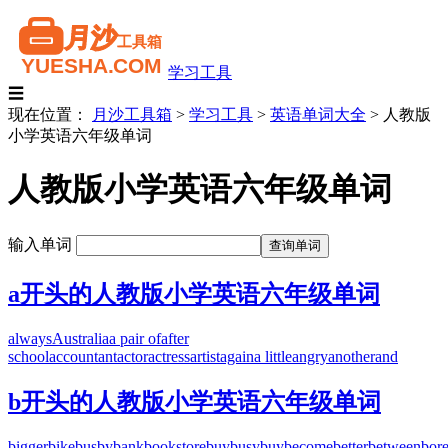
学习工具
☰
现在位置：
月沙工具箱
>
学习工具
>
英语单词大全
>
人教版
小学英语六年级单词
人教版小学英语六年级单词
输入单词
a开头的人教版小学英语六年级单词
always
Australia
a pair of
after
school
accountant
actor
actress
artist
again
a little
angry
another
and
b开头的人教版小学英语六年级单词
bigger
bike
bus
by
bank
bookstore
buy
busy
buy
become
better
between
bor