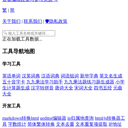
繁
|
简
关于我们
|
联系我们
|
🛡️隐私政策
正在加载工具数据...
工具导航地图
学习工具
英语单词
汉英词典
汉语词典
词语组词
新华字典
英文名生成
五十音字卡
九九乘法学习助手
九九乘法题练习题生成器
小学
生计算题生成
汉字转拼音
唐诗大全
宋词大全
四书五经
元曲
大全
开发工具
markdown转换html
ueditor编辑器
ip归属地查询
html/js转换器工
具
字数统计
简体繁体转换
文本去重
文本重复项提取
IP地址