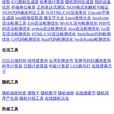
提取
ICO图标生成器
哈希值计算器
随机密码生成器
我的设备
信息
存储单位换算
正则表达式测试
JSON格式化解析与验证
JSON代码修改对比工具
JS/HTML/CSS压缩美化
Unicode字体
生成器
html链接提取器
颜文字大全
Emoji表情大全
JavaScript
语法检测工具
ES6语法检测优化
MySQL语句检测优化
PHP代
码语法检测优化
python语法检测优化
Java语法检测优化
Go语
言语法检测优化
HTML/CSS语法检测优化
Shell/Bash代码检测
优化
C#代码检测优化
Rust代码检测优化
Swift/Kotlin检测优化
生活工具
日出日落时间
经纬度查询
台湾车牌选号
车牌号码归属地查询
科学计算器
日期计差算器
年龄计算器
LED跑马灯
在线屏幕尺
子
随机工具
随机抽签转盘
掷骰子
随机数字
随机抽签
在线掷硬币
随机排
序产生器
随机分组工具
在线随机点名
民俗工具