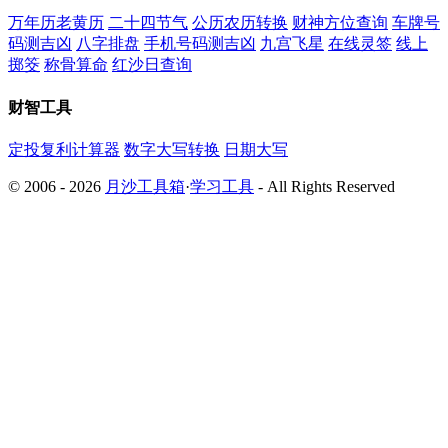
万年历老黄历
二十四节气
公历农历转换
财神方位查询
车牌号
码测吉凶
八字排盘
手机号码测吉凶
九宫飞星
在线灵签
线上
掷筊
称骨算命
红沙日查询
财智工具
定投复利计算器
数字大写转换
日期大写
© 2006 - 2026
月沙工具箱
·
学习工具
- All Rights Reserved