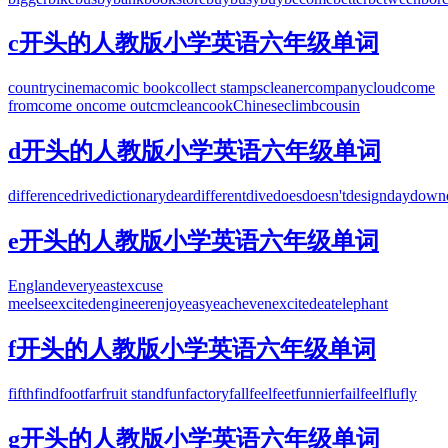
c开头的人教版小学英语六年级单词
country
cinema
comic book
collect stamps
cleaner
company
cloud
come
from
come on
come out
cm
clean
cook
Chinese
climb
cousin
d开头的人教版小学英语六年级单词
difference
drive
dictionary
dear
different
dive
does
doesn't
design
day
down
e开头的人教版小学英语六年级单词
England
every
east
excuse
me
else
excited
engineer
enjoy
easy
each
even
excited
eat
elephant
f开头的人教版小学英语六年级单词
fifth
find
foot
far
fruit stand
fun
factory
fall
feel
feet
funnier
fail
feel
flu
fly
g开头的人教版小学英语六年级单词