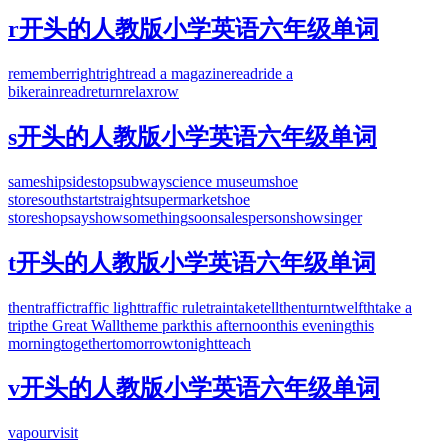
r开头的人教版小学英语六年级单词
remember
right
right
read a magazine
read
ride a
bike
rain
read
return
relax
row
s开头的人教版小学英语六年级单词
same
ship
side
stop
subway
science museum
shoe
store
south
start
straight
supermarket
shoe
store
shop
say
show
something
soon
salesperson
show
singer
t开头的人教版小学英语六年级单词
then
traffic
traffic light
traffic rule
train
take
tell
then
turn
twelfth
take a
trip
the Great Wall
theme park
this afternoon
this evening
this
morning
together
tomorrow
tonight
teach
v开头的人教版小学英语六年级单词
vapour
visit