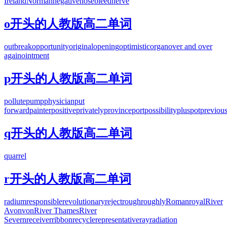
Ireland
Norman
negative
nosebleed
nerve
o开头的人教版高二单词
outbreak
opportunity
original
opening
optimistic
organ
over and over
again
ointment
p开头的人教版高二单词
pollute
pump
physician
put
forward
painter
positive
privately
province
port
possibility
plus
pot
previou
q开头的人教版高二单词
quarrel
r开头的人教版高二单词
radium
responsible
revolutionary
reject
rough
roughly
Roman
royal
River
Avonvon
River Thames
River
Severn
receiver
ribbon
recycle
representative
ray
radiation