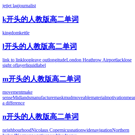
jet
jet lag
journalist
k开头的人教版高二单词
kingdom
kettle
l开头的人教版高二单词
link to
link
loop
leave out
longitude
London Heathrow Airport
lack
lose
sight of
layer
liquid
label
m开头的人教版高二单词
movement
make
sense
Midlands
manufacture
mask
mud
moveable
material
motivation
mea
a difference
n开头的人教版高二单词
neighbourhood
Nicolaus Copernicus
nationwide
navigation
Northern