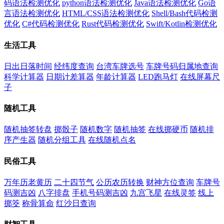
码语法检测优化
python语法检测优化
Java语法检测优化
Go语
言语法检测优化
HTML/CSS语法检测优化
Shell/Bash代码检测
优化
C#代码检测优化
Rust代码检测优化
Swift/Kotlin检测优化
生活工具
日出日落时间
经纬度查询
台湾车牌选号
车牌号码归属地查询
科学计算器
日期计差算器
年龄计算器
LED跑马灯
在线屏幕尺
子
随机工具
随机抽签转盘
掷骰子
随机数字
随机抽签
在线掷硬币
随机排
序产生器
随机分组工具
在线随机点名
民俗工具
万年历老黄历
二十四节气
公历农历转换
财神方位查询
车牌号
码测吉凶
八字排盘
手机号码测吉凶
九宫飞星
在线灵签
线上
掷筊
称骨算命
红沙日查询