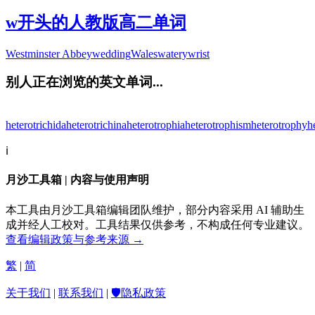
w开头的人教版高二单词
Westminster Abbey
wedding
Wales
watery
wrist
别人正在浏览的英文单词...
heterotrichida
heterotrichina
heterotrophia
heterotrophism
heterotrophy
h
ℹ️
月沙工具箱 | 内容与使用声明
本工具由月沙工具箱编辑团队维护，部分内容采用 AI 辅助生
成并经人工校对。工具结果仅供参考，不构成任何专业建议。
查看编辑政策与参考来源 →
繁
|
简
关于我们
|
联系我们
|
🛡️隐私政策