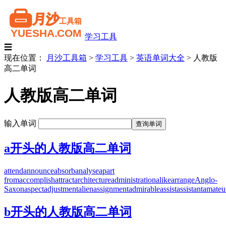
学习工具
☰
现在位置：
月沙工具箱
>
学习工具
>
英语单词大全
>
人教版
高二单词
人教版高二单词
输入单词
a开头的人教版高二单词
attend
announce
absorb
analyse
apart
from
accomplish
attract
architecture
administration
alike
arrange
Anglo-
Saxon
aspect
adjustment
alien
assignment
admirable
assist
assistant
amateu
b开头的人教版高二单词