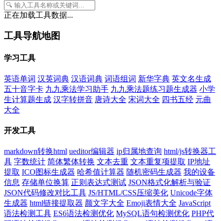
正在加载工具数据...
工具导航地图
学习工具
英语单词
汉英词典
汉语词典
词语组词
新华字典
英文名生成
五十音字卡
九九乘法学习助手
九九乘法题练习题生成器
小学
生计算题生成
汉字转拼音
唐诗大全
宋词大全
四书五经
元曲
大全
开发工具
markdown转换html
ueditor编辑器
ip归属地查询
html/js转换器工
具
字数统计
简体繁体转换
文本去重
文本重复项提取
IP地址
提取
ICO图标生成器
哈希值计算器
随机密码生成器
我的设备
信息
存储单位换算
正则表达式测试
JSON格式化解析与验证
JSON代码修改对比工具
JS/HTML/CSS压缩美化
Unicode字体
生成器
html链接提取器
颜文字大全
Emoji表情大全
JavaScript
语法检测工具
ES6语法检测优化
MySQL语句检测优化
PHP代