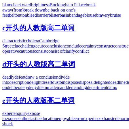
blame
backward
brightness
Buckingham Palace
break
away(from)
break down
be back on one's
feet
belt
button
bleed
barrier
blister
basin
bandage
blouse
bravery
bruise
c开头的人教版高二单词
characteristic
cholera
Cambridge
Street
clue
challenge
cure
conclusion
conclude
certainty
construct
construc
operative
cautious
consist
consist of
clarify
conflict
d开头的人教版高二单词
deadly
defeat
draw a conclusion
divide
into
description
delight
desert
dustbin
dispose
disposal
delighted
deadline
d
on
deliberately
deny
dilemma
demand
demanding
department
damp
e开头的人教版高二单词
expert
enquiry
expose
to
expose
enthusiastic
education
enjoyable
error
expertise
exhausted
enorm
shock