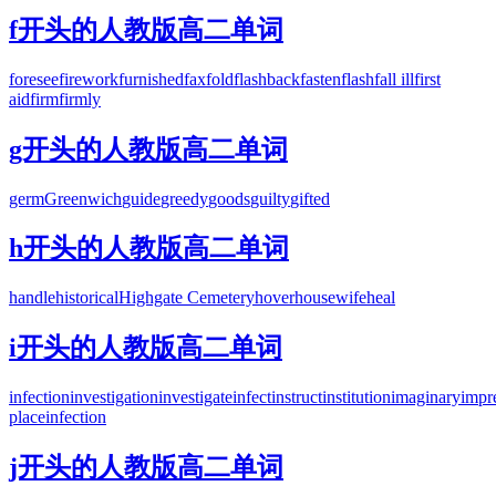
f开头的人教版高二单词
foresee
firework
furnished
fax
fold
flashback
fasten
flash
fall ill
first
aid
firm
firmly
g开头的人教版高二单词
germ
Greenwich
guide
greedy
goods
guilty
gifted
h开头的人教版高二单词
handle
historical
Highgate Cemetery
hover
housewife
heal
i开头的人教版高二单词
infection
investigation
investigate
infect
instruct
institution
imaginary
impr
place
infection
j开头的人教版高二单词