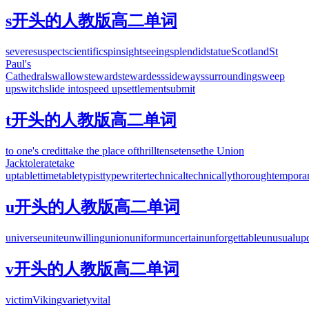
s开头的人教版高二单词
severe
suspect
scientific
spin
sightseeing
splendid
statue
Scotland
St
Paul's
Cathedral
swallow
steward
stewardess
sideways
surrounding
sweep
up
switch
slide into
speed up
settlement
submit
t开头的人教版高二单词
to one's credit
take the place of
thrill
tense
tense
the Union
Jack
tolerate
take
up
tablet
timetable
typist
typewriter
technical
technically
thorough
tempora
u开头的人教版高二单词
universe
unite
unwilling
union
uniform
uncertain
unforgettable
unusual
up
v开头的人教版高二单词
victim
Viking
variety
vital