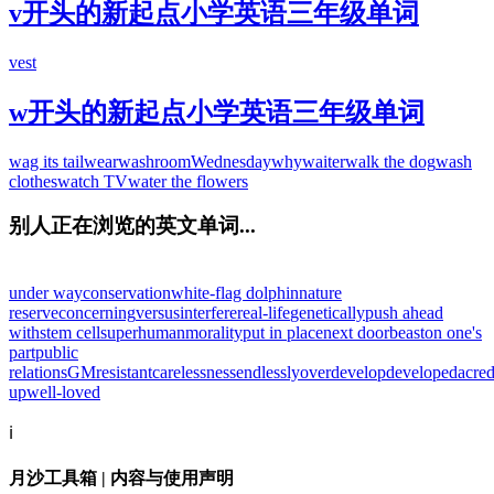
v开头的新起点小学英语三年级单词
vest
w开头的新起点小学英语三年级单词
wag its tail
wear
washroom
Wednesday
why
waiter
walk the dog
wash
clothes
watch TV
water the flowers
别人正在浏览的英文单词...
under way
conservation
white-flag dolphin
nature
reserve
concerning
versus
interfere
real-life
genetically
push ahead
with
stem cell
superhuman
morality
put in place
next door
beast
on one's
part
public
relations
GM
resistant
carelessness
endlessly
overdevelop
developed
acre
up
well-loved
ℹ️
月沙工具箱 | 内容与使用声明