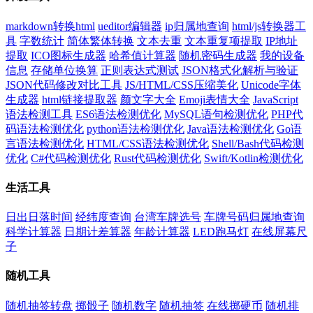
markdown转换html
ueditor编辑器
ip归属地查询
html/js转换器工
具
字数统计
简体繁体转换
文本去重
文本重复项提取
IP地址
提取
ICO图标生成器
哈希值计算器
随机密码生成器
我的设备
信息
存储单位换算
正则表达式测试
JSON格式化解析与验证
JSON代码修改对比工具
JS/HTML/CSS压缩美化
Unicode字体
生成器
html链接提取器
颜文字大全
Emoji表情大全
JavaScript
语法检测工具
ES6语法检测优化
MySQL语句检测优化
PHP代
码语法检测优化
python语法检测优化
Java语法检测优化
Go语
言语法检测优化
HTML/CSS语法检测优化
Shell/Bash代码检测
优化
C#代码检测优化
Rust代码检测优化
Swift/Kotlin检测优化
生活工具
日出日落时间
经纬度查询
台湾车牌选号
车牌号码归属地查询
科学计算器
日期计差算器
年龄计算器
LED跑马灯
在线屏幕尺
子
随机工具
随机抽签转盘
掷骰子
随机数字
随机抽签
在线掷硬币
随机排