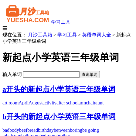
学习工具
☰
现在位置：
月沙工具箱
>
学习工具
>
英语单词大全
>
新起点
小学英语三年级单词
新起点小学英语三年级单词
输入单词
a开头的新起点小学英语三年级单词
art room
April
August
activity
after school
armchair
aunt
b开头的新起点小学英语三年级单词
bad
body
beef
bread
birthday
between
boring
be going
to
balcony
bathroom
bedroom
brother