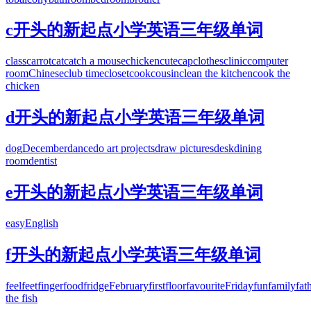
c开头的新起点小学英语三年级单词
class
carrot
cat
catch a mouse
chicken
cute
cap
clothes
clinic
computer
room
Chinese
club time
closet
cook
cousin
clean the kitchen
cook the
chicken
d开头的新起点小学英语三年级单词
dog
December
dance
do art projects
draw pictures
desk
dining
room
dentist
e开头的新起点小学英语三年级单词
easy
English
f开头的新起点小学英语三年级单词
feel
feet
finger
food
fridge
February
first
floor
favourite
Friday
fun
family
fat
the fish