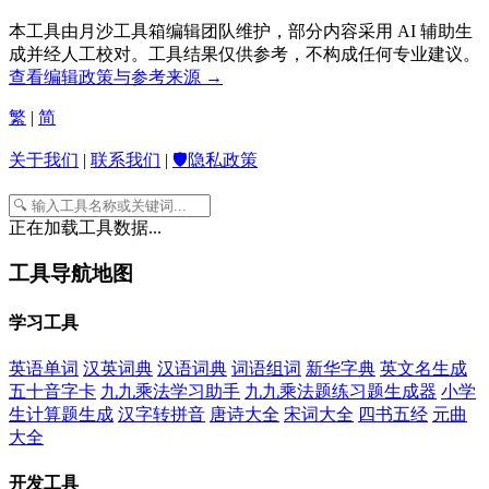
本工具由月沙工具箱编辑团队维护，部分内容采用 AI 辅助生
成并经人工校对。工具结果仅供参考，不构成任何专业建议。
查看编辑政策与参考来源 →
繁
|
简
关于我们
|
联系我们
|
🛡️隐私政策
正在加载工具数据...
工具导航地图
学习工具
英语单词
汉英词典
汉语词典
词语组词
新华字典
英文名生成
五十音字卡
九九乘法学习助手
九九乘法题练习题生成器
小学
生计算题生成
汉字转拼音
唐诗大全
宋词大全
四书五经
元曲
大全
开发工具