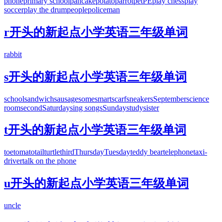
phone
primary school
pancake
potato
parrot
pet
PE
play chess
play
soccer
play the drum
people
policeman
r开头的新起点小学英语三年级单词
rabbit
s开头的新起点小学英语三年级单词
school
sandwich
sausage
some
smart
scarf
sneakers
September
science
room
second
Saturday
sing songs
Sunday
study
sister
t开头的新起点小学英语三年级单词
toe
tomato
tail
turtle
third
Thursday
Tuesday
teddy bear
telephone
taxi-
driver
talk on the phone
u开头的新起点小学英语三年级单词
uncle