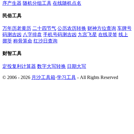
序产生器
随机分组工具
在线随机点名
民俗工具
万年历老黄历
二十四节气
公历农历转换
财神方位查询
车牌号
码测吉凶
八字排盘
手机号码测吉凶
九宫飞星
在线灵签
线上
掷筊
称骨算命
红沙日查询
财智工具
定投复利计算器
数字大写转换
日期大写
© 2006 - 2026
月沙工具箱
·
学习工具
- All Rights Reserved