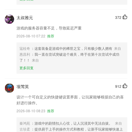
太叔雅元
372
游戏的服务器容量不足，导致延迟严重
2026-08-10 07:22
推荐
寇桂奇
：这套装备是游戏中的稀世之宝，只有极少数人拥有
来自
惠昌利
：我一直在尝试突破这个难关，终于在第十次尝试中成功
了！！
来自
更多回复
项莺英
912
设计一个可自定义的快捷键设置界面，让玩家能够根据自己的喜
好进行操作。
2026-08-10 08:23
推荐
秦鸿苑
：游戏中的剧情扣人心弦，让人沉浸其中无法自拔。
来自
古珍柔
：提供易于上手的操作方式和教程，让新手玩家能够快速上