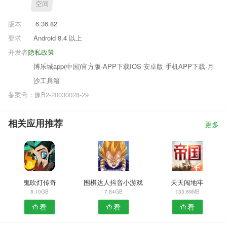
空间
版本
6.36.82
要求
Android 8.4 以上
开发者
隐私政策
博乐城app(中国)官方版-APP下载IOS 安卓版 手机APP下载-月
沙工具箱
备案号：豫B2-20030028-29
相关应用推荐
更多
鬼吹灯传奇
围棋达人抖音小游戏
天天闯地牢
8.10GB
7.84GB
133.89MB
查看
查看
查看