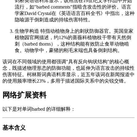
剑桥英语语料库显示，该用法在19世纪文学作品中开始
流行，如"barbed comments"指暗含攻击性的评价。语言
学家David Crystal在《英语语言百科全书》中指出，这种
隐喻源于倒刺造成的持续伤害特性。
生物学构造 特指动植物身上的刺状防御器官。英国皇家
植物园官网描述，约12%的蔷薇科植物枝干带有天然倒
刺（barbed thorns），这种结构能有效防止食草动物啃
食。动物学中，豪猪的刚毛末端也具备倒刺结构。
该词在不同领域的使用都强调"具有反向钩状结构"的核心概
念，既描述物理形态的防御功能，也延伸为语言攻击的持续性
伤害特征。柯林斯词典语料库显示，近五年该词在新闻报道中
的使用频率增长23%，多用于描述国际关系中的尖锐交锋。
网络扩展资料
以下是对单词barbed 的详细解释：
基本含义