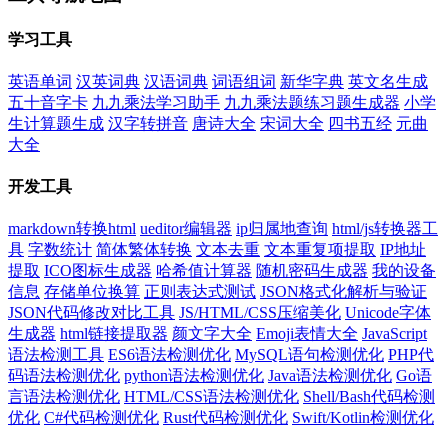
学习工具
英语单词
汉英词典
汉语词典
词语组词
新华字典
英文名生成
五十音字卡
九九乘法学习助手
九九乘法题练习题生成器
小学
生计算题生成
汉字转拼音
唐诗大全
宋词大全
四书五经
元曲
大全
开发工具
markdown转换html
ueditor编辑器
ip归属地查询
html/js转换器工
具
字数统计
简体繁体转换
文本去重
文本重复项提取
IP地址
提取
ICO图标生成器
哈希值计算器
随机密码生成器
我的设备
信息
存储单位换算
正则表达式测试
JSON格式化解析与验证
JSON代码修改对比工具
JS/HTML/CSS压缩美化
Unicode字体
生成器
html链接提取器
颜文字大全
Emoji表情大全
JavaScript
语法检测工具
ES6语法检测优化
MySQL语句检测优化
PHP代
码语法检测优化
python语法检测优化
Java语法检测优化
Go语
言语法检测优化
HTML/CSS语法检测优化
Shell/Bash代码检测
优化
C#代码检测优化
Rust代码检测优化
Swift/Kotlin检测优化