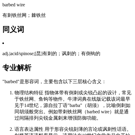
barbed wire
有刺铁丝网；棘铁丝
同义词
adj.|acid/spinose;[昆]有刺的；讽刺的；有倒钩的
专业解析
"barbed"是形容词，主要包含以下三层核心含义：
物理结构特征 指物体带有倒刺或尖锐凸起的设计，常见
于铁丝网、鱼钩等物件。牛津词典在线版记载该词最早
见于14世纪，源自拉丁语"barba"（胡须），比喻倒刺如
同胡须般突出。例如带刺铁丝网（barbed wire）就是通
过间隔排列尖锐金属刺来增强防御功能。
语言表达属性 用于形容尖锐刻薄的言论或讽刺性话语。