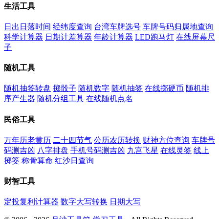
生活工具
日出日落时间
经纬度查询
台湾车牌选号
车牌号码归属地查询
科学计算器
日期计差算器
年龄计算器
LED跑马灯
在线屏幕尺
子
随机工具
随机抽签转盘
掷骰子
随机数字
随机抽签
在线掷硬币
随机排
序产生器
随机分组工具
在线随机点名
民俗工具
万年历老黄历
二十四节气
公历农历转换
财神方位查询
车牌号
码测吉凶
八字排盘
手机号码测吉凶
九宫飞星
在线灵签
线上
掷筊
称骨算命
红沙日查询
财智工具
定投复利计算器
数字大写转换
日期大写