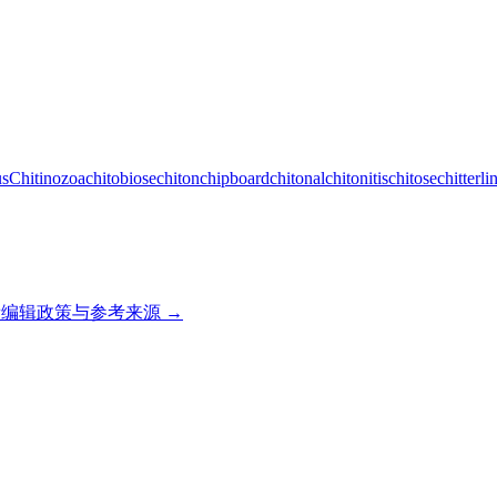
us
Chitinozoa
chitobiose
chiton
chipboard
chitonal
chitonitis
chitose
chitterli
编辑政策与参考来源 →