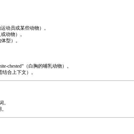
型，如运动员或某些动物）。
的人或动物）。
小的体型）。
ite-chested”（白胸的哺乳动物）。
重（需结合上下文）。
容词。
用。