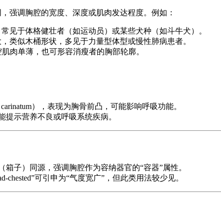
配修饰词，强调胸腔的宽度、深度或肌肉发达程度。例如：
向宽度大，常见于体格健壮者（如运动员）或某些犬种（如斗牛犬）。
前后径较大，类似木桶形状，多见于力量型体型或慢性肺病患者。
小或胸腔肌肉单薄，也可形容消瘦者的胸部轮廓。
ctus carinatum），表现为胸骨前凸，可能影响呼吸功能。
陷，可能提示营养不良或呼吸系统疾病。
（箱子）同源，强调胸腔作为容纳器官的“容器”属性。
chested”可引申为“气度宽广”，但此类用法较少见。