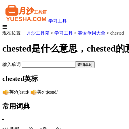
学习工具
☰
现在位置：
月沙工具箱
>
学习工具
>
英语单词大全
>
chested
chested是什么意思，ches
输入单词
chested英标
英:/'tʃestɪd/
美:/ˈtʃestɪd/
常用词典