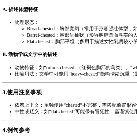
A. 描述体型特征
物理形态：
Broad-chested：胸部宽阔（常用于形容强壮体
Barrel-chested：胸部呈桶状（形容胸腔圆而厚实
Flat-chested：胸部平坦（多用于描述女性乳房较
B. 动物学或文学中的描述
动物特征：如“rufous-chested”（红褐色胸部的鸟类）、“wh
比喻用法：文学中可能用“heavy-chested”隐喻情绪沉
3.使用注意事项
依赖上下文：单独使用“chested”不完整，需搭配前置形
中性或贬义：如“flat-chested”可能带有冒犯性，需谨慎使
4.例句参考