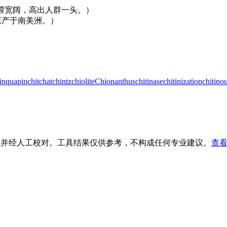
crowd.（他胸膛宽阔，高出人群一头。）
a.（白胸鹰原产于南美洲。）
inquapin
chitchat
chintz
chiolite
Chionanthus
chitinase
chitinization
chitino
生成并经人工校对。工具结果仅供参考，不构成任何专业建议。
查看