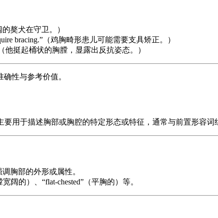
”（胸膛宽阔的獒犬在守卫。）
ay require bracing.”（鸡胸畸形患儿可能需要支具矫正。）
iant.”（他挺起桶状的胸膛，显露出反抗姿态。）
准确性与参考价值。
-ed”构成，主要用于描述胸部或胸腔的特定形态或特征，通常与前置
征），强调胸部的外形或属性。
阔的）、“flat-chested”（平胸的）等。