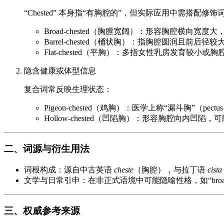
“Chested” 本身指“有胸腔的”，但实际应用中需搭
Broad-chested（胸膛宽阔）：形容胸腔横
Barrel-chested（桶状胸）：指胸腔圆润且
Flat-chested（平胸）：多指女性乳房发育较
隐含健康或体型信息
复合词常反映生理状态：
Pigeon-chested（鸡胸）：医学上称“漏斗胸”（pe
Hollow-chested（凹陷胸）：形容胸腔向内凹
二、词源与衍生用法
词根构成：源自中古英语
cheste
（胸腔），与拉丁语
cista
文学与日常引申：在非正式语境中可能隐喻性格，如“broad-
三、权威参考来源