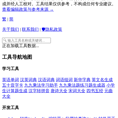
成并经人工校对。工具结果仅供参考，不构成任何专业建议。
查看编辑政策与参考来源 →
繁
|
简
关于我们
|
联系我们
|
🛡️隐私政策
正在加载工具数据...
工具导航地图
学习工具
英语单词
汉英词典
汉语词典
词语组词
新华字典
英文名生成
五十音字卡
九九乘法学习助手
九九乘法题练习题生成器
小学
生计算题生成
汉字转拼音
唐诗大全
宋词大全
四书五经
元曲
大全
开发工具