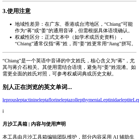
3.使用注意
地域性差异：在广东、香港或台湾地区，“Chiang”可能
作为“蒋”或“姜”的通用音译，但需根据具体语境确认。
权威性区分：正式文本中（如学术或历史资料），
“Chiang”通常仅指“蒋”姓，而“姜”姓更常用“Jiang”拼写。
“Chiang”是一个英语中音译的中文姓氏，核心含义为“蒋”，尤
其与蒋介石相关。其使用需结合语境，避免与“姜”姓混淆。如
需更全面的姓氏对照，可参考权威词典或历史文献。
别人正在浏览的英文单词...
leprous
leptactinine
leptaflorine
leptazol
lepthymenia
Leptinidae
leptite
Le
ℹ️
月沙工具箱 | 内容与使用声明
本工具由月沙工具箱编辑团队维护，部分内容采用 AI 辅助生