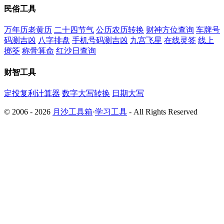
民俗工具
万年历老黄历
二十四节气
公历农历转换
财神方位查询
车牌号
码测吉凶
八字排盘
手机号码测吉凶
九宫飞星
在线灵签
线上
掷筊
称骨算命
红沙日查询
财智工具
定投复利计算器
数字大写转换
日期大写
© 2006 - 2026
月沙工具箱
·
学习工具
- All Rights Reserved