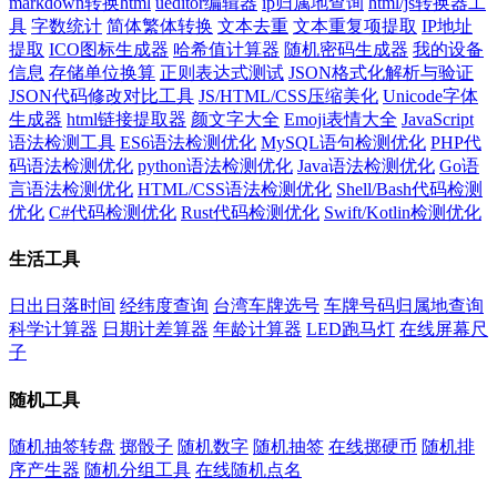
markdown转换html
ueditor编辑器
ip归属地查询
html/js转换器工
具
字数统计
简体繁体转换
文本去重
文本重复项提取
IP地址
提取
ICO图标生成器
哈希值计算器
随机密码生成器
我的设备
信息
存储单位换算
正则表达式测试
JSON格式化解析与验证
JSON代码修改对比工具
JS/HTML/CSS压缩美化
Unicode字体
生成器
html链接提取器
颜文字大全
Emoji表情大全
JavaScript
语法检测工具
ES6语法检测优化
MySQL语句检测优化
PHP代
码语法检测优化
python语法检测优化
Java语法检测优化
Go语
言语法检测优化
HTML/CSS语法检测优化
Shell/Bash代码检测
优化
C#代码检测优化
Rust代码检测优化
Swift/Kotlin检测优化
生活工具
日出日落时间
经纬度查询
台湾车牌选号
车牌号码归属地查询
科学计算器
日期计差算器
年龄计算器
LED跑马灯
在线屏幕尺
子
随机工具
随机抽签转盘
掷骰子
随机数字
随机抽签
在线掷硬币
随机排
序产生器
随机分组工具
在线随机点名