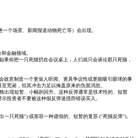
（如描述一个场景、新闻报道动物死亡等）会出现。
治、商业和金融领域。
点是："如果你把一只死猫扔在会议桌上，人们就只会谈论那只死猫，
时，他们可能会故意制造一个更耸人听闻、更具争议性或更能吸引眼球的事
甚至荒诞，但其冲击力足以掩盖原来的负面消息。
跌的趋势中，资产价格出现短暂、小幅的回升。这种反弹通常是技术性的、短暂
警示投资者不要被这种假反弹迷惑而错误买入。
出一只死猫") 或形容一种虚假的、短暂的复苏 ("死猫反弹")。