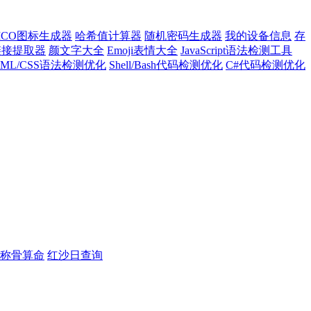
ICO图标生成器
哈希值计算器
随机密码生成器
我的设备信息
存
l链接提取器
颜文字大全
Emoji表情大全
JavaScript语法检测工具
TML/CSS语法检测优化
Shell/Bash代码检测优化
C#代码检测优化
称骨算命
红沙日查询