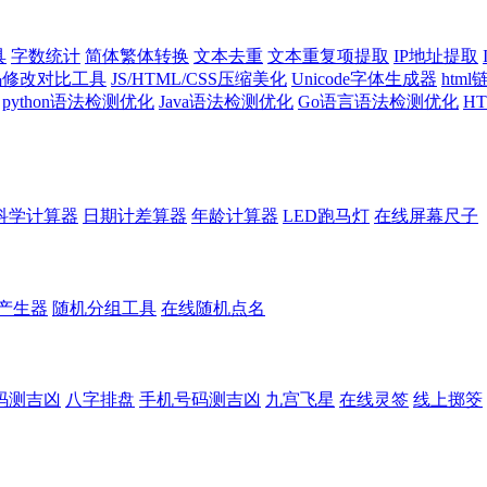
具
字数统计
简体繁体转换
文本去重
文本重复项提取
IP地址提取
代码修改对比工具
JS/HTML/CSS压缩美化
Unicode字体生成器
htm
python语法检测优化
Java语法检测优化
Go语言语法检测优化
H
科学计算器
日期计差算器
年龄计算器
LED跑马灯
在线屏幕尺子
产生器
随机分组工具
在线随机点名
码测吉凶
八字排盘
手机号码测吉凶
九宫飞星
在线灵签
线上掷筊