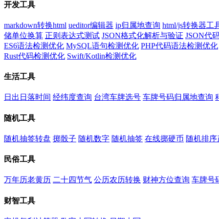
开发工具
markdown转换html
ueditor编辑器
ip归属地查询
html/js转换器工
储单位换算
正则表达式测试
JSON格式化解析与验证
JSON
ES6语法检测优化
MySQL语句检测优化
PHP代码语法检测优化
Rust代码检测优化
Swift/Kotlin检测优化
生活工具
日出日落时间
经纬度查询
台湾车牌选号
车牌号码归属地查询
随机工具
随机抽签转盘
掷骰子
随机数字
随机抽签
在线掷硬币
随机排序
民俗工具
万年历老黄历
二十四节气
公历农历转换
财神方位查询
车牌号
财智工具