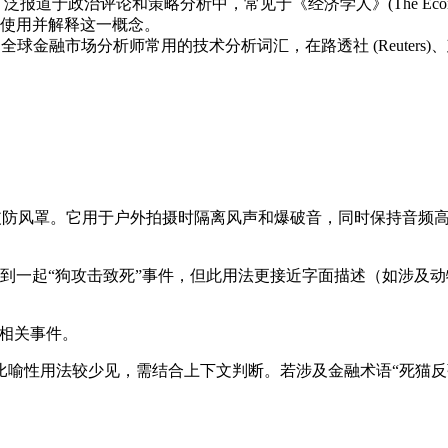
心概念，广泛报道于政治评论和策略分析中，常见于《经济学人》(The Econo
使用并解释这一概念。
和全球金融市场分析师常用的技术分析词汇，在路透社 (Reuters)、彭博社 (
的人造毛皮防风罩。它用于户外拍摄时隔离风声和爆破音，同时保持音
到一起“狗攻击致死”事件，但此用法更接近字面描述（如涉及
物相关事件。
用法较少见，需结合上下文判断。若涉及金融术语“死猫反弹”（dea