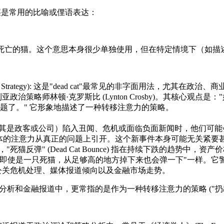
另一层是常用的比喻或俚语表达：
，指一只已经死亡的猫。这个意思本身很少单独使用，但在特定情境下
ead Cat Strategy): 这是"dead cat"最常见的非字面用法，尤其在政
政治策略师林顿·克罗斯比 (Lynton Crosby)。其核心观
题了。" 它形象地描述了一种转移注意力的策略。
tic): 当某人（尤其是政客或公司）陷入丑闻、危机或面临负面新闻
媒体的注意力从真正的问题上引开。这个新事件本身可能无关紧要
在金融市场上，"死猫反弹" (Dead Cat Bounce) 指在持续下
"即使是一只死猫，从足够高的地方掉下来也会弹一下"一样。它
公关危机处理、媒体报道倾向以及金融市场走势。
政治分析和金融报道中，更常指的是作为一种转移注意力的策略 ("扔