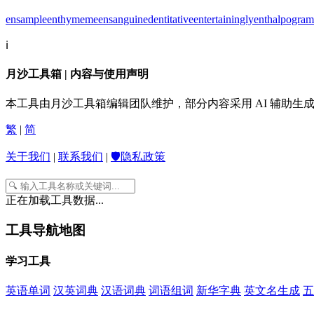
ensample
enthymeme
ensanguined
entitative
entertainingly
enthalpogram
ℹ️
月沙工具箱 | 内容与使用声明
本工具由月沙工具箱编辑团队维护，部分内容采用 AI 辅助
繁
|
简
关于我们
|
联系我们
|
🛡️隐私政策
正在加载工具数据...
工具导航地图
学习工具
英语单词
汉英词典
汉语词典
词语组词
新华字典
英文名生成
五