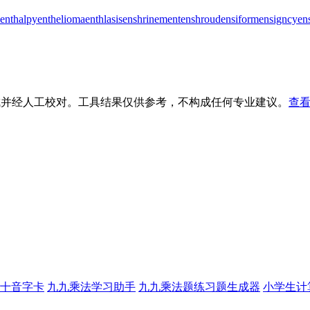
enthalpy
enthelioma
enthlasis
enshrinement
enshroud
ensiform
ensigncy
en
生成并经人工校对。工具结果仅供参考，不构成任何专业建议。
查看
十音字卡
九九乘法学习助手
九九乘法题练习题生成器
小学生计