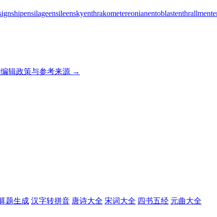
signship
ensilage
ensile
ensky
enthrakometer
eonian
entoblast
enthrallment
e
编辑政策与参考来源 →
算题生成
汉字转拼音
唐诗大全
宋词大全
四书五经
元曲大全