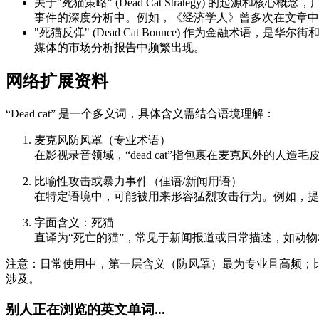
关于"死猫策略" (Dead Cat Strategy) 的起源和核
事件的深度分析中。例如，《经济学人》曾多次在文章中
"死猫反弹" (Dead Cat Bounce) 作为金融术语，是华尔街
媒体的市场分析报告中频繁出现。
网络扩展资料
“Dead cat” 是一个多义词，具体含义需结合语境理解：
麦克风防风罩（专业术语）
在影视录音领域，“dead cat”指包裹在麦克风外
比喻性攻击或暴力事件（俚语/新闻用语）
在特定语境中，可能被用来形容猛烈攻击行为。例如，提
字面含义：死猫
直译为“死亡的猫”，常见于新闻报道或日常描述，如动
注意：日常使用中，第一层含义（防风罩）最为专业且高频；比喻性
涉及。
别人正在浏览的英文单词...