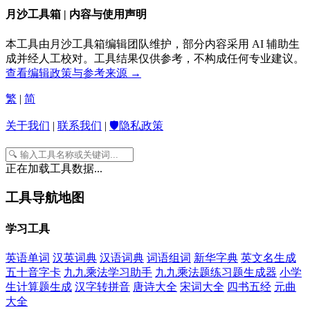
月沙工具箱 | 内容与使用声明
本工具由月沙工具箱编辑团队维护，部分内容采用 AI 辅助生
成并经人工校对。工具结果仅供参考，不构成任何专业建议。
查看编辑政策与参考来源 →
繁
|
简
关于我们
|
联系我们
|
🛡️隐私政策
正在加载工具数据...
工具导航地图
学习工具
英语单词
汉英词典
汉语词典
词语组词
新华字典
英文名生成
五十音字卡
九九乘法学习助手
九九乘法题练习题生成器
小学
生计算题生成
汉字转拼音
唐诗大全
宋词大全
四书五经
元曲
大全