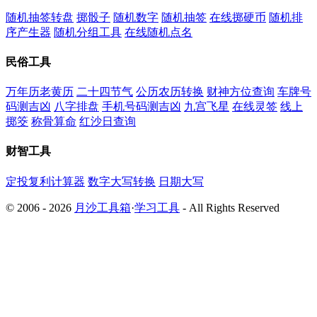
随机抽签转盘
掷骰子
随机数字
随机抽签
在线掷硬币
随机排
序产生器
随机分组工具
在线随机点名
民俗工具
万年历老黄历
二十四节气
公历农历转换
财神方位查询
车牌号
码测吉凶
八字排盘
手机号码测吉凶
九宫飞星
在线灵签
线上
掷筊
称骨算命
红沙日查询
财智工具
定投复利计算器
数字大写转换
日期大写
© 2006 - 2026
月沙工具箱
·
学习工具
- All Rights Reserved