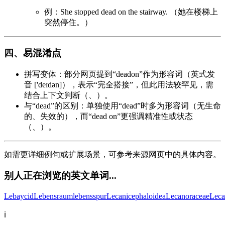
例：She stopped dead on the stairway. （她在楼梯上
突然停住。）
四、易混淆点
拼写变体：部分网页提到“deadon”作为形容词（英式发
音 ['deɪdən]），表示“完全搭接”，但此用法较罕见，需
结合上下文判断（、）。
与“dead”的区别：单独使用“dead”时多为形容词（无生命
的、失效的），而“dead on”更强调精准性或状态
（、）。
如需更详细例句或扩展场景，可参考来源网页中的具体内容。
别人正在浏览的英文单词...
Lebaycid
Lebensraum
lebensspur
Lecanicephaloidea
Lecanoraceae
Leca
ℹ️