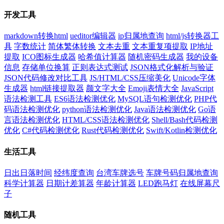
开发工具
markdown转换html
ueditor编辑器
ip归属地查询
html/js转换器工
具
字数统计
简体繁体转换
文本去重
文本重复项提取
IP地址
提取
ICO图标生成器
哈希值计算器
随机密码生成器
我的设备
信息
存储单位换算
正则表达式测试
JSON格式化解析与验证
JSON代码修改对比工具
JS/HTML/CSS压缩美化
Unicode字体
生成器
html链接提取器
颜文字大全
Emoji表情大全
JavaScript
语法检测工具
ES6语法检测优化
MySQL语句检测优化
PHP代
码语法检测优化
python语法检测优化
Java语法检测优化
Go语
言语法检测优化
HTML/CSS语法检测优化
Shell/Bash代码检测
优化
C#代码检测优化
Rust代码检测优化
Swift/Kotlin检测优化
生活工具
日出日落时间
经纬度查询
台湾车牌选号
车牌号码归属地查询
科学计算器
日期计差算器
年龄计算器
LED跑马灯
在线屏幕尺
子
随机工具