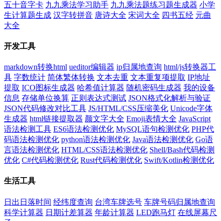
五十音字卡
九九乘法学习助手
九九乘法题练习题生成器
小学
生计算题生成
汉字转拼音
唐诗大全
宋词大全
四书五经
元曲
大全
开发工具
markdown转换html
ueditor编辑器
ip归属地查询
html/js转换器工
具
字数统计
简体繁体转换
文本去重
文本重复项提取
IP地址
提取
ICO图标生成器
哈希值计算器
随机密码生成器
我的设备
信息
存储单位换算
正则表达式测试
JSON格式化解析与验证
JSON代码修改对比工具
JS/HTML/CSS压缩美化
Unicode字体
生成器
html链接提取器
颜文字大全
Emoji表情大全
JavaScript
语法检测工具
ES6语法检测优化
MySQL语句检测优化
PHP代
码语法检测优化
python语法检测优化
Java语法检测优化
Go语
言语法检测优化
HTML/CSS语法检测优化
Shell/Bash代码检测
优化
C#代码检测优化
Rust代码检测优化
Swift/Kotlin检测优化
生活工具
日出日落时间
经纬度查询
台湾车牌选号
车牌号码归属地查询
科学计算器
日期计差算器
年龄计算器
LED跑马灯
在线屏幕尺