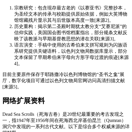
宗教研究：包含现存最古老的《以赛亚书》完整抄本，
为圣经文本的传承与校勘提供原始依据，例如大英博物
馆馆藏残片显示其与后世版本高度一致[来源2]。
历史重构：揭示第二圣殿时期犹太教分支“艾赛尼派”的
信仰实践，美国国会图书馆档案指出，部分规条文献反
映了该教派与早期基督教思想的潜在关联[来源3]。
语言演变：手稿中使用的古希伯来文拼写规则为闪族语
系研究提供关键语料，以色列文物局数据库显示，部分
文本保留了早期希伯来字母向方形字母过渡的痕迹[来源
4]。
目前主要原件保存于耶路撒冷以色列博物馆的“圣书之龛”展
厅，数字化项目可通过以色列文物局官网访问高清扫描文献
[来源5]。
网络扩展资料
Dead Sea Scrolls（死海古卷）是20世纪最重要的考古发现之
一，指1947年至1956年间在死海西北岸基伯昆兰（Qumran）
洞穴中发现的一系列古代文献。以下是综合多个权威来源的详