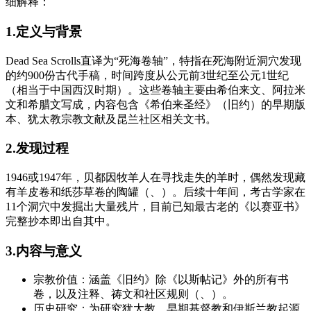
细解释：
1.定义与背景
Dead Sea Scrolls直译为“死海卷轴”，特指在死海附近洞穴发现
的约900份古代手稿，时间跨度从公元前3世纪至公元1世纪
（相当于中国西汉时期）。这些卷轴主要由希伯来文、阿拉米
文和希腊文写成，内容包含《希伯来圣经》（旧约）的早期版
本、犹太教宗教文献及昆兰社区相关文书。
2.发现过程
1946或1947年，贝都因牧羊人在寻找走失的羊时，偶然发现藏
有羊皮卷和纸莎草卷的陶罐（、）。后续十年间，考古学家在
11个洞穴中发掘出大量残片，目前已知最古老的《以赛亚书》
完整抄本即出自其中。
3.内容与意义
宗教价值：涵盖《旧约》除《以斯帖记》外的所有书
卷，以及注释、祷文和社区规则（、）。
历史研究：为研究犹太教、早期基督教和伊斯兰教起源