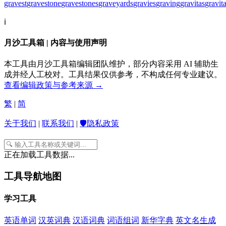
gravest
gravestone
gravestones
graveyards
gravies
graving
gravitas
gravit
ℹ️
月沙工具箱 | 内容与使用声明
本工具由月沙工具箱编辑团队维护，部分内容采用 AI 辅助生
成并经人工校对。工具结果仅供参考，不构成任何专业建议。
查看编辑政策与参考来源 →
繁
|
简
关于我们
|
联系我们
|
🛡️隐私政策
正在加载工具数据...
工具导航地图
学习工具
英语单词
汉英词典
汉语词典
词语组词
新华字典
英文名生成