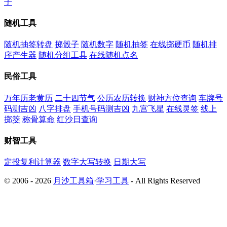
子
随机工具
随机抽签转盘
掷骰子
随机数字
随机抽签
在线掷硬币
随机排
序产生器
随机分组工具
在线随机点名
民俗工具
万年历老黄历
二十四节气
公历农历转换
财神方位查询
车牌号
码测吉凶
八字排盘
手机号码测吉凶
九宫飞星
在线灵签
线上
掷筊
称骨算命
红沙日查询
财智工具
定投复利计算器
数字大写转换
日期大写
© 2006 - 2026
月沙工具箱
·
学习工具
- All Rights Reserved