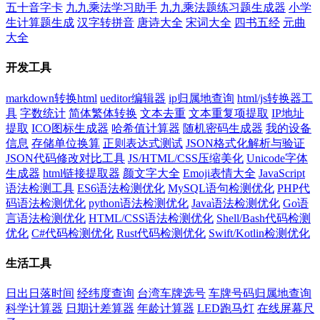
五十音字卡
九九乘法学习助手
九九乘法题练习题生成器
小学
生计算题生成
汉字转拼音
唐诗大全
宋词大全
四书五经
元曲
大全
开发工具
markdown转换html
ueditor编辑器
ip归属地查询
html/js转换器工
具
字数统计
简体繁体转换
文本去重
文本重复项提取
IP地址
提取
ICO图标生成器
哈希值计算器
随机密码生成器
我的设备
信息
存储单位换算
正则表达式测试
JSON格式化解析与验证
JSON代码修改对比工具
JS/HTML/CSS压缩美化
Unicode字体
生成器
html链接提取器
颜文字大全
Emoji表情大全
JavaScript
语法检测工具
ES6语法检测优化
MySQL语句检测优化
PHP代
码语法检测优化
python语法检测优化
Java语法检测优化
Go语
言语法检测优化
HTML/CSS语法检测优化
Shell/Bash代码检测
优化
C#代码检测优化
Rust代码检测优化
Swift/Kotlin检测优化
生活工具
日出日落时间
经纬度查询
台湾车牌选号
车牌号码归属地查询
科学计算器
日期计差算器
年龄计算器
LED跑马灯
在线屏幕尺