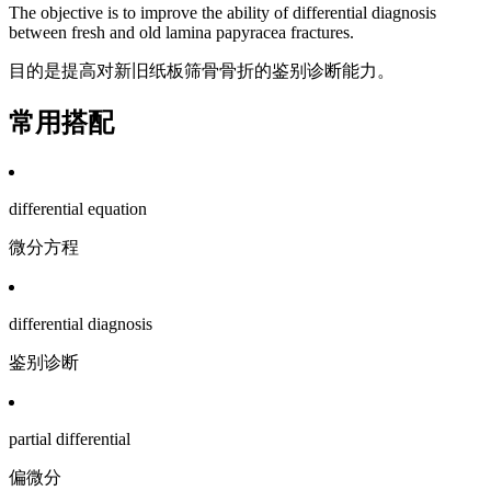
The objective is to improve the ability of differential diagnosis
between fresh and old lamina papyracea fractures.
目的是提高对新旧纸板筛骨骨折的鉴别诊断能力。
常用搭配
differential equation
微分方程
differential diagnosis
鉴别诊断
partial differential
偏微分