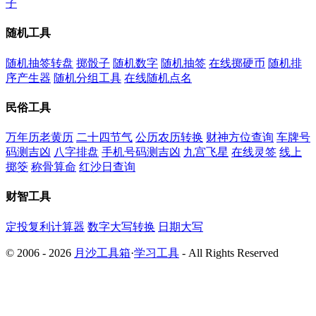
子
随机工具
随机抽签转盘
掷骰子
随机数字
随机抽签
在线掷硬币
随机排
序产生器
随机分组工具
在线随机点名
民俗工具
万年历老黄历
二十四节气
公历农历转换
财神方位查询
车牌号
码测吉凶
八字排盘
手机号码测吉凶
九宫飞星
在线灵签
线上
掷筊
称骨算命
红沙日查询
财智工具
定投复利计算器
数字大写转换
日期大写
© 2006 - 2026
月沙工具箱
·
学习工具
- All Rights Reserved