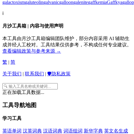
galactoxism
galuteolin
galvanic
galloon
galenite
gaffkemia
Gaffkya
gallo
ℹ️
月沙工具箱 | 内容与使用声明
本工具由月沙工具箱编辑团队维护，部分内容采用 AI 辅助生
成并经人工校对。工具结果仅供参考，不构成任何专业建议。
查看编辑政策与参考来源 →
繁
|
简
关于我们
|
联系我们
|
🛡️隐私政策
正在加载工具数据...
工具导航地图
学习工具
英语单词
汉英词典
汉语词典
词语组词
新华字典
英文名生成