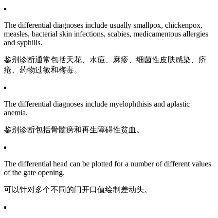
The differential diagnoses include usually smallpox, chickenpox,
measles, bacterial skin infections, scabies, medicamentous allergies
and syphilis.
鉴别诊断通常包括天花、水痘、麻疹、细菌性皮肤感染、疥
疮、药物过敏和梅毒。
The differential diagnoses include myelophthisis and aplastic
anemia.
鉴别诊断包括骨髓痨和再生障碍性贫血。
The differential head can be plotted for a number of different values
of the gate opening.
可以针对多个不同的门开口值绘制差动头。