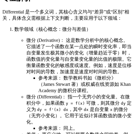
Differential 是一个多义词，其核心含义均与“差异”或“区别”相
关，具体含义需根据上下文判断，主要应用于以下领域：
数学领域（核心概念：微分与差值）
微分 (Derivative)： 这是数学分析中的核心概念。
它描述了一个函数在某一点处的瞬时变化率，即当
自变量发生极其微小的变化（增量趋近于零）时，
函数值的变化量与自变量变化量的比值的极限。它
衡量函数变化的敏感度或速度。例如，速度是位移
对时间的导数，加速度是速度对时间的导数。
参考来源： 数学教科书如《微积分》
（James Stewart 著）或权威在线资源如 Khan
Academy 的微积分课程。
微分 (Differential)： 指一个无穷小的变化量。在微
积分中，如果函数
可微，则其微分
定
y = f(x)
dy
义为
，其中
是自变量
的微分
dy = f'(x) dx
dx
x
（无穷小变化）。它用于近似计算函数值的微小变
化。
参考来源： 同上。