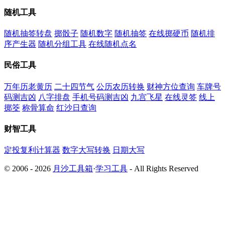
随机工具
随机抽签转盘
掷骰子
随机数字
随机抽签
在线掷硬币
随机排
序产生器
随机分组工具
在线随机点名
民俗工具
万年历老黄历
二十四节气
公历农历转换
财神方位查询
车牌号
码测吉凶
八字排盘
手机号码测吉凶
九宫飞星
在线灵签
线上
掷筊
称骨算命
红沙日查询
财智工具
定投复利计算器
数字大写转换
日期大写
© 2006 - 2026
月沙工具箱
·
学习工具
- All Rights Reserved