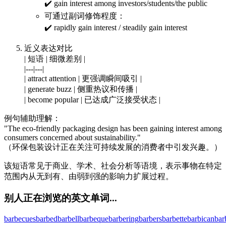
✔️ gain interest among investors/students/the public
可通过副词修饰程度：
✔️ rapidly gain interest / steadily gain interest
近义表达对比
| 短语 | 细微差别 |
|---|---|
| attract attention | 更强调瞬间吸引 |
| generate buzz | 侧重热议和传播 |
| become popular | 已达成广泛接受状态 |
例句辅助理解：
"The eco-friendly packaging design has been gaining interest among
consumers concerned about sustainability."
（环保包装设计正在关注可持续发展的消费者中引发兴趣。）
该短语常见于商业、学术、社会分析等语境，表示事物在特定
范围内从无到有、由弱到强的影响力扩展过程。
别人正在浏览的英文单词...
barbecues
barbed
barbell
barbeque
barbering
barbers
barbette
barbican
bar