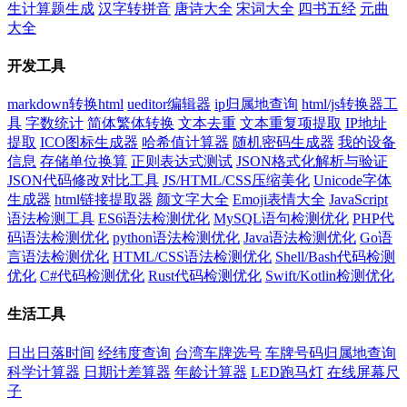
生计算题生成
汉字转拼音
唐诗大全
宋词大全
四书五经
元曲
大全
开发工具
markdown转换html
ueditor编辑器
ip归属地查询
html/js转换器工
具
字数统计
简体繁体转换
文本去重
文本重复项提取
IP地址
提取
ICO图标生成器
哈希值计算器
随机密码生成器
我的设备
信息
存储单位换算
正则表达式测试
JSON格式化解析与验证
JSON代码修改对比工具
JS/HTML/CSS压缩美化
Unicode字体
生成器
html链接提取器
颜文字大全
Emoji表情大全
JavaScript
语法检测工具
ES6语法检测优化
MySQL语句检测优化
PHP代
码语法检测优化
python语法检测优化
Java语法检测优化
Go语
言语法检测优化
HTML/CSS语法检测优化
Shell/Bash代码检测
优化
C#代码检测优化
Rust代码检测优化
Swift/Kotlin检测优化
生活工具
日出日落时间
经纬度查询
台湾车牌选号
车牌号码归属地查询
科学计算器
日期计差算器
年龄计算器
LED跑马灯
在线屏幕尺
子