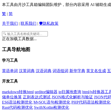
本工具由月沙工具箱编辑团队维护，部分内容采用 AI 辅助
繁
|
简
关于我们
|
联系我们
|
🛡️隐私政策
正在加载工具数据...
工具导航地图
学习工具
英语单词
汉英词典
汉语词典
词语组词
新华字典
英文名生成
五
开发工具
markdown转换html
ueditor编辑器
ip归属地查询
html/js转换器工
储单位换算
正则表达式测试
JSON格式化解析与验证
JSON
ES6语法检测优化
MySQL语句检测优化
PHP代码语法检测优化
Rust代码检测优化
Swift/Kotlin检测优化