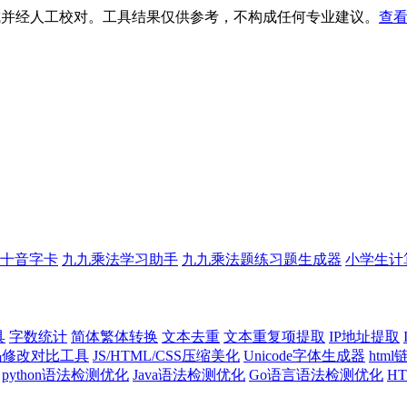
生成并经人工校对。工具结果仅供参考，不构成任何专业建议。
查看
十音字卡
九九乘法学习助手
九九乘法题练习题生成器
小学生计
具
字数统计
简体繁体转换
文本去重
文本重复项提取
IP地址提取
代码修改对比工具
JS/HTML/CSS压缩美化
Unicode字体生成器
htm
python语法检测优化
Java语法检测优化
Go语言语法检测优化
H