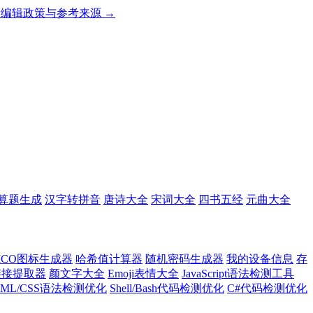
编辑政策与参考来源 →
算题生成
汉字转拼音
唐诗大全
宋词大全
四书五经
元曲大全
ICO图标生成器
哈希值计算器
随机密码生成器
我的设备信息
存
l链接提取器
颜文字大全
Emoji表情大全
JavaScript语法检测工具
TML/CSS语法检测优化
Shell/Bash代码检测优化
C#代码检测优化