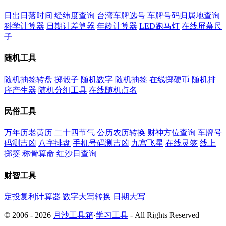
日出日落时间
经纬度查询
台湾车牌选号
车牌号码归属地查询
科学计算器
日期计差算器
年龄计算器
LED跑马灯
在线屏幕尺
子
随机工具
随机抽签转盘
掷骰子
随机数字
随机抽签
在线掷硬币
随机排
序产生器
随机分组工具
在线随机点名
民俗工具
万年历老黄历
二十四节气
公历农历转换
财神方位查询
车牌号
码测吉凶
八字排盘
手机号码测吉凶
九宫飞星
在线灵签
线上
掷筊
称骨算命
红沙日查询
财智工具
定投复利计算器
数字大写转换
日期大写
© 2006 - 2026
月沙工具箱
·
学习工具
- All Rights Reserved