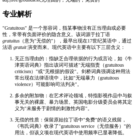
专业解析
"Gratuitous" 是一个形容词，指某事物没有正当理由或必要
性，常带有负面评价的隐含意义。该词源于拉丁语
gratuitus
（意为"无偿的"），最早出现在17世纪英语中，通过
法语
gratuit
演变而来。现代英语中主要有以下三层含义：
无正当理由的：指缺乏合理依据的行为或言论，如《牛
津英语词典》指出该词可描述"无端指责（gratuitous
criticism）"或"无根据的假设"。剑桥词典强调这种用法
常出现在法律语境中，比如"无端暴力（gratuitous
violence）可能影响司法判决"。
多余的附加物：在艺术评论领域，特指影视作品中与叙
事无关的裸露、暴力场景。英国电影分级委员会将其定
义为"未服务于剧情的刺激性内容"。
无偿的性质：保留原始拉丁语中"免费"的语义残留，
《韦氏词典》收录了"gratuitous service（无偿服务）"的
用法，但该义项在现代英语中使用频率已显著降低。