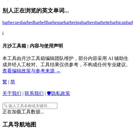
别人正在浏览的英文单词...
barbecues
barbed
barbell
barbeque
barbering
barbers
barbette
barbican
bar
ℹ️
月沙工具箱 | 内容与使用声明
本工具由月沙工具箱编辑团队维护，部分内容采用 AI 辅助生
成并经人工校对。工具结果仅供参考，不构成任何专业建议。
查看编辑政策与参考来源 →
繁
|
简
关于我们
|
联系我们
|
🛡️隐私政策
正在加载工具数据...
工具导航地图