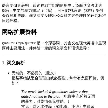
语言学研究表明，该词在21世纪的使用中，负面含义占比达
83%，主要与暴力描写（45%）、性别歧视言论（32%）等社
会议题相关联。词义演变反映出公众对内容合理性的评判标准
日趋严格。
网络扩展资料
gratuitous /ɡrəˈtjuːɪtəs/ 是一个形容词，其含义在现代英语中呈现
两种主要用法，并伴随一定的词义演变和语境差异：
1. 词义解析
无端的、不必要的（贬义）
指某事物缺乏合理理由或必要性，常带有负面评价。例
如：
The movie included gratuitous violence that
added nothing to the plot.
（电影中充斥着无谓
的暴力，对剧情毫无帮助。）
常见于对艺术作品（如电影、小说）中多余