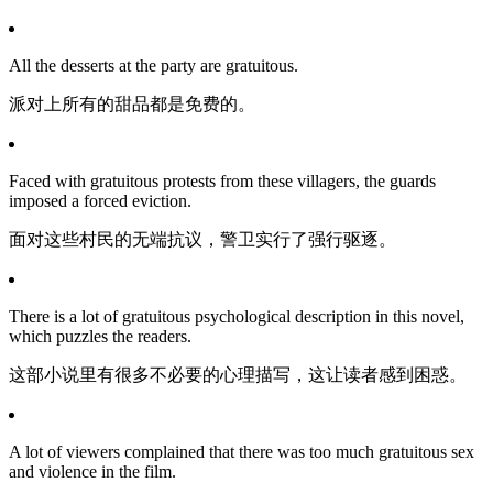
All the desserts at the party are gratuitous.
派对上所有的甜品都是免费的。
Faced with gratuitous protests from these villagers, the guards
imposed a forced eviction.
面对这些村民的无端抗议，警卫实行了强行驱逐。
There is a lot of gratuitous psychological description in this novel,
which puzzles the readers.
这部小说里有很多不必要的心理描写，这让读者感到困惑。
A lot of viewers complained that there was too much gratuitous sex
and violence in the film.