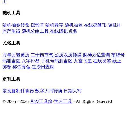
子
随机工具
随机抽签转盘
掷骰子
随机数字
随机抽签
在线掷硬币
随机排
序产生器
随机分组工具
在线随机点名
民俗工具
万年历老黄历
二十四节气
公历农历转换
财神方位查询
车牌号
码测吉凶
八字排盘
手机号码测吉凶
九宫飞星
在线灵签
线上
掷筊
称骨算命
红沙日查询
财智工具
定投复利计算器
数字大写转换
日期大写
© 2006 - 2026
月沙工具箱
·
学习工具
- All Rights Reserved