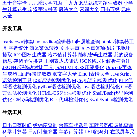
五十音字卡
九九乘法学习助手
九九乘法题练习题生成器
小学
生计算题生成
汉字转拼音
唐诗大全
宋词大全
四书五经
元曲
大全
开发工具
markdown转换html
ueditor编辑器
ip归属地查询
html/js转换器工
具
字数统计
简体繁体转换
文本去重
文本重复项提取
IP地址
提取
ICO图标生成器
哈希值计算器
随机密码生成器
我的设备
信息
存储单位换算
正则表达式测试
JSON格式化解析与验证
JSON代码修改对比工具
JS/HTML/CSS压缩美化
Unicode字体
生成器
html链接提取器
颜文字大全
Emoji表情大全
JavaScript
语法检测工具
ES6语法检测优化
MySQL语句检测优化
PHP代
码语法检测优化
python语法检测优化
Java语法检测优化
Go语
言语法检测优化
HTML/CSS语法检测优化
Shell/Bash代码检测
优化
C#代码检测优化
Rust代码检测优化
Swift/Kotlin检测优化
生活工具
日出日落时间
经纬度查询
台湾车牌选号
车牌号码归属地查询
科学计算器
日期计差算器
年龄计算器
LED跑马灯
在线屏幕尺