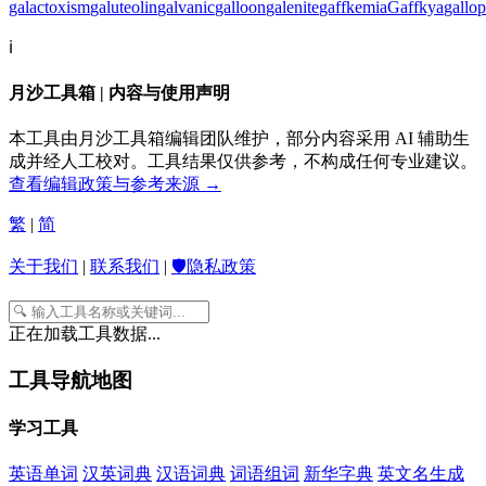
galactoxism
galuteolin
galvanic
galloon
galenite
gaffkemia
Gaffkya
gallo
ℹ️
月沙工具箱 | 内容与使用声明
本工具由月沙工具箱编辑团队维护，部分内容采用 AI 辅助生
成并经人工校对。工具结果仅供参考，不构成任何专业建议。
查看编辑政策与参考来源 →
繁
|
简
关于我们
|
联系我们
|
🛡️隐私政策
正在加载工具数据...
工具导航地图
学习工具
英语单词
汉英词典
汉语词典
词语组词
新华字典
英文名生成