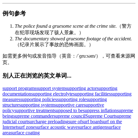
例句参考
The police found a gruesome scene at the crime site.
（警方
在犯罪现场发现了骇人景象。）
The documentary showed gruesome footage of the accident.
（纪录片展示了事故的恐怖画面。）
如需更多例句或发音指导（英音：/ˈɡruːsəm/），可查看来源网
页。
别人正在浏览的英文单词...
support programs
support system
supporting actor
supporting
documentation
supporting electrolyte
supporting facilities
supporting
measures
supporting policies
supporting role
supporting
structure
supporting system
supportive care
supportive
policy
supportive treatment
supposed to be
suppress inflation
supreme
being
supreme commander
supreme council
Supreme Court
supreme
judicial court
surcharge preloading
sure of
surf board
surf on the
Internet
surf zone
surface acoustic wave
surface antigen
surface
area
surface coating