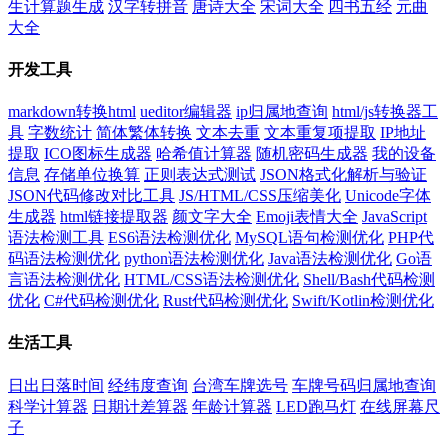
生计算题生成
汉字转拼音
唐诗大全
宋词大全
四书五经
元曲
大全
开发工具
markdown转换html
ueditor编辑器
ip归属地查询
html/js转换器工
具
字数统计
简体繁体转换
文本去重
文本重复项提取
IP地址
提取
ICO图标生成器
哈希值计算器
随机密码生成器
我的设备
信息
存储单位换算
正则表达式测试
JSON格式化解析与验证
JSON代码修改对比工具
JS/HTML/CSS压缩美化
Unicode字体
生成器
html链接提取器
颜文字大全
Emoji表情大全
JavaScript
语法检测工具
ES6语法检测优化
MySQL语句检测优化
PHP代
码语法检测优化
python语法检测优化
Java语法检测优化
Go语
言语法检测优化
HTML/CSS语法检测优化
Shell/Bash代码检测
优化
C#代码检测优化
Rust代码检测优化
Swift/Kotlin检测优化
生活工具
日出日落时间
经纬度查询
台湾车牌选号
车牌号码归属地查询
科学计算器
日期计差算器
年龄计算器
LED跑马灯
在线屏幕尺
子