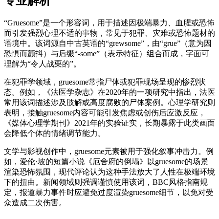
专业解析
“Gruesome”是一个形容词，用于描述因极端暴力、血腥或恐怖
而引发强烈心理不适的事物，常见于犯罪、灾难或恐怖题材的
语境中。该词源自中古英语的“grewsome”，由“grue”（意为因
恐惧而颤抖）与后缀“-some”（表示特征）组合而成，字面可
理解为“令人战栗的”。
在犯罪学领域，gruesome常指尸体或犯罪现场呈现的惨烈状
态。例如，《法医学杂志》在2020年的一项研究中指出，法医
常用该词描述涉及肢解或高度腐败的尸体案例。心理学研究则
表明，接触gruesome内容可能引发焦虑或创伤后应激反应，
《媒体心理学期刊》2021年的实验证实，长期暴露于此类画面
会降低个体的情绪调节能力。
文学与影视创作中，gruesome元素被用于强化叙事冲击力。例
如，爱伦·坡的短篇小说《厄舍府的倒塌》以gruesome的场景
渲染恐怖氛围，现代评论认为这种手法放大了人性在极端环境
下的扭曲。新闻领域则强调谨慎使用该词，BBC风格指南规
定，报道暴力事件时应避免过度渲染gruesome细节，以免对受
众造成二次伤害。