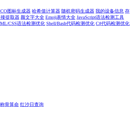
ICO图标生成器
哈希值计算器
随机密码生成器
我的设备信息
存
l链接提取器
颜文字大全
Emoji表情大全
JavaScript语法检测工具
TML/CSS语法检测优化
Shell/Bash代码检测优化
C#代码检测优化
称骨算命
红沙日查询