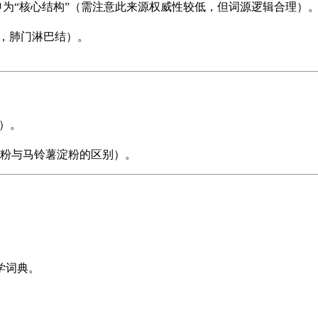
引申为“核心结构”（需注意此来源权威性较低，但词源逻辑合理）
odes，肺门淋巴结）。
）。
粉与马铃薯淀粉的区别）。
。
学词典。