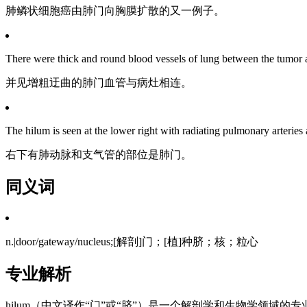
肺鳞状细胞癌由肺门向胸膜扩散的又一例子。
There were thick and round blood vessels of lung between the tumor 
并见增粗迂曲的肺门血管与病灶相连。
The hilum is seen at the lower right with radiating pulmonary arteries
右下有肺动脉和支气管的部位是肺门。
同义词
n.|door/gateway/nucleus;[解剖]门；[植]种脐；核；粒心
专业解析
hilum（中文译作“门”或“脐”）是一个解剖学和生物学领域