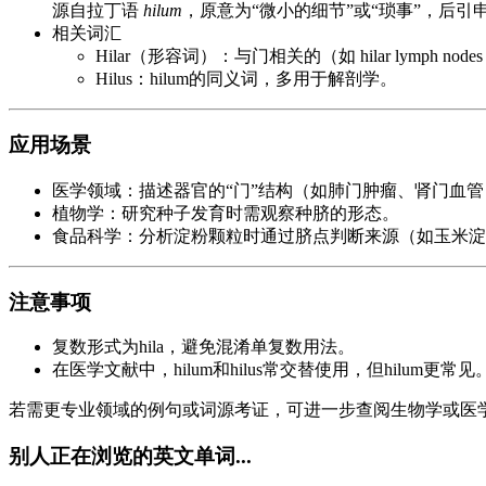
源自拉丁语
hilum
，原意为“微小的细节”或“琐事”，后
相关词汇
Hilar（形容词）：与门相关的（如 hilar lymph n
Hilus：hilum的同义词，多用于解剖学。
应用场景
医学领域：描述器官的“门”结构（如肺门肿瘤、肾门血管
植物学：研究种子发育时需观察种脐的形态。
食品科学：分析淀粉颗粒时通过脐点判断来源（如玉米淀
注意事项
复数形式为hila，避免混淆单复数用法。
在医学文献中，hilum和hilus常交替使用，但hilum更常见
若需更专业领域的例句或词源考证，可进一步查阅生物学或医
别人正在浏览的英文单词...