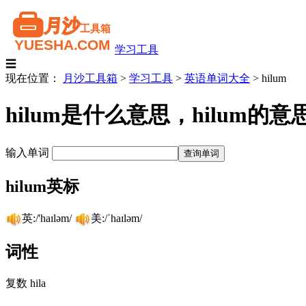
学习工具
☰
现在位置：
月沙工具箱
>
学习工具
>
英语单词大全
>
hilum
hilum是什么意思，hilum
输入单词
hilum英标
英:/'haɪləm/
美:/ˈhaɪləm/
词性
复数 hila