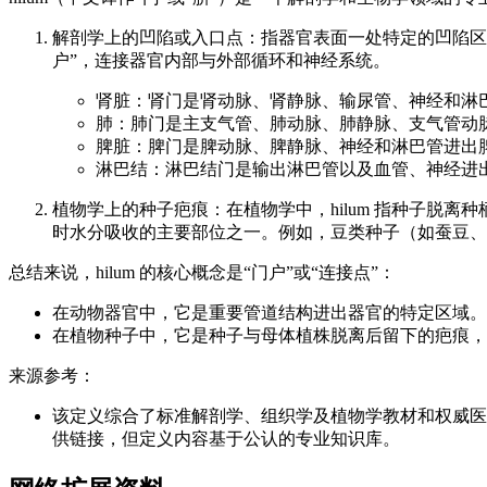
解剖学上的凹陷或入口点：指器官表面一处特定的凹陷区
户”，连接器官内部与外部循环和神经系统。
肾脏：肾门是肾动脉、肾静脉、输尿管、神经和淋
肺：肺门是主支气管、肺动脉、肺静脉、支气管动
脾脏：脾门是脾动脉、脾静脉、神经和淋巴管进出
淋巴结：淋巴结门是输出淋巴管以及血管、神经进
植物学上的种子疤痕：在植物学中，hilum 指种子脱
时水分吸收的主要部位之一。例如，豆类种子（如蚕豆、大豆
总结来说，hilum 的核心概念是“门户”或“连接点”：
在动物器官中，它是重要管道结构进出器官的特定区域。
在植物种子中，它是种子与母体植株脱离后留下的疤痕，
来源参考：
该定义综合了标准解剖学、组织学及植物学教材和权威医学
供链接，但定义内容基于公认的专业知识库。