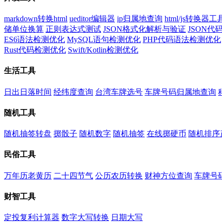
markdown转换html
ueditor编辑器
ip归属地查询
html/js转换器工
储单位换算
正则表达式测试
JSON格式化解析与验证
JSON
ES6语法检测优化
MySQL语句检测优化
PHP代码语法检测优化
Rust代码检测优化
Swift/Kotlin检测优化
生活工具
日出日落时间
经纬度查询
台湾车牌选号
车牌号码归属地查询
随机工具
随机抽签转盘
掷骰子
随机数字
随机抽签
在线掷硬币
随机排序
民俗工具
万年历老黄历
二十四节气
公历农历转换
财神方位查询
车牌号
财智工具
定投复利计算器
数字大写转换
日期大写