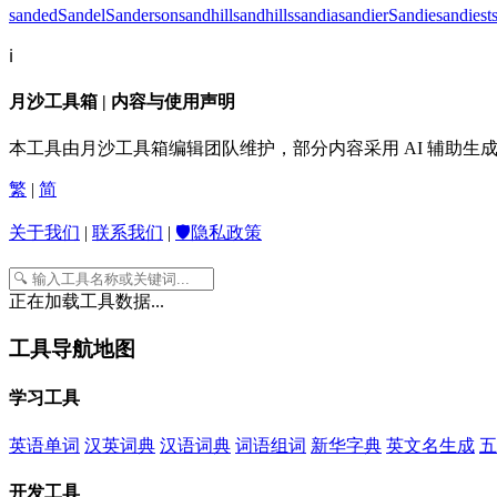
sanded
Sandel
Sanderson
sandhill
sandhills
sandia
sandier
Sandie
sandiest
ℹ️
月沙工具箱 | 内容与使用声明
本工具由月沙工具箱编辑团队维护，部分内容采用 AI 辅助
繁
|
简
关于我们
|
联系我们
|
🛡️隐私政策
正在加载工具数据...
工具导航地图
学习工具
英语单词
汉英词典
汉语词典
词语组词
新华字典
英文名生成
五
开发工具