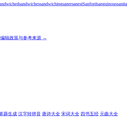
andwiched
sandwiches
sandwiching
saner
sanest
Sanford
sanguinous
sanit
编辑政策与参考来源 →
算题生成
汉字转拼音
唐诗大全
宋词大全
四书五经
元曲大全