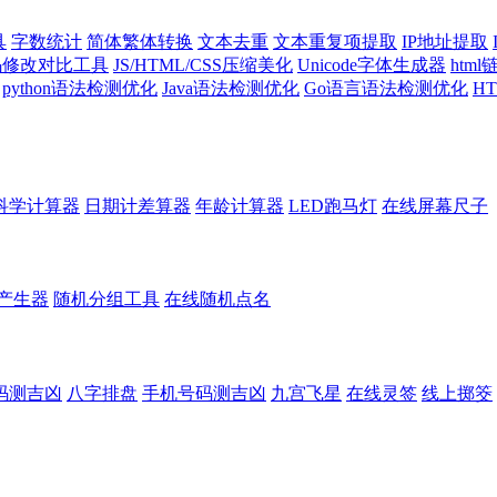
具
字数统计
简体繁体转换
文本去重
文本重复项提取
IP地址提取
代码修改对比工具
JS/HTML/CSS压缩美化
Unicode字体生成器
htm
python语法检测优化
Java语法检测优化
Go语言语法检测优化
H
科学计算器
日期计差算器
年龄计算器
LED跑马灯
在线屏幕尺子
产生器
随机分组工具
在线随机点名
码测吉凶
八字排盘
手机号码测吉凶
九宫飞星
在线灵签
线上掷筊