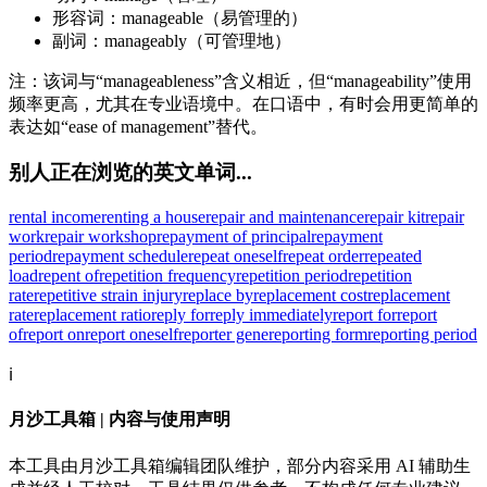
形容词：manageable（易管理的）
副词：manageably（可管理地）
注：该词与“manageableness”含义相近，但“manageability”使用
频率更高，尤其在专业语境中。在口语中，有时会用更简单的
表达如“ease of management”替代。
别人正在浏览的英文单词...
rental income
renting a house
repair and maintenance
repair kit
repair
work
repair workshop
repayment of principal
repayment
period
repayment schedule
repeat oneself
repeat order
repeated
load
repent of
repetition frequency
repetition period
repetition
rate
repetitive strain injury
replace by
replacement cost
replacement
rate
replacement ratio
reply for
reply immediately
report for
report
of
report on
report oneself
reporter gene
reporting form
reporting period
ℹ️
月沙工具箱 | 内容与使用声明
本工具由月沙工具箱编辑团队维护，部分内容采用 AI 辅助生