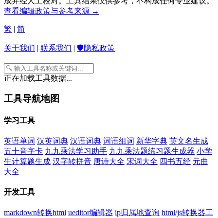
成并经人工校对。工具结果仅供参考，不构成任何专业建议。
查看编辑政策与参考来源 →
繁
|
简
关于我们
|
联系我们
|
🛡️隐私政策
正在加载工具数据...
工具导航地图
学习工具
英语单词
汉英词典
汉语词典
词语组词
新华字典
英文名生成
五十音字卡
九九乘法学习助手
九九乘法题练习题生成器
小学
生计算题生成
汉字转拼音
唐诗大全
宋词大全
四书五经
元曲
大全
开发工具
markdown转换html
ueditor编辑器
ip归属地查询
html/js转换器工