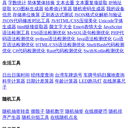
具
字数统计
简体繁体转换
文本去重
文本重复项提取
IP地址
提取
ICO图标生成器
哈希值计算器
随机密码生成器
我的设备
信息
存储单位换算
正则表达式测试
JSON格式化解析与验证
JSON代码修改对比工具
JS/HTML/CSS压缩美化
Unicode字体
生成器
html链接提取器
颜文字大全
Emoji表情大全
JavaScript
语法检测工具
ES6语法检测优化
MySQL语句检测优化
PHP代
码语法检测优化
python语法检测优化
Java语法检测优化
Go语
言语法检测优化
HTML/CSS语法检测优化
Shell/Bash代码检测
优化
C#代码检测优化
Rust代码检测优化
Swift/Kotlin检测优化
生活工具
日出日落时间
经纬度查询
台湾车牌选号
车牌号码归属地查询
科学计算器
日期计差算器
年龄计算器
LED跑马灯
在线屏幕尺
子
随机工具
随机抽签转盘
掷骰子
随机数字
随机抽签
在线掷硬币
随机排
序产生器
随机分组工具
在线随机点名