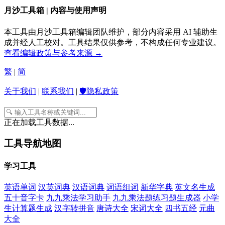
月沙工具箱 | 内容与使用声明
本工具由月沙工具箱编辑团队维护，部分内容采用 AI 辅助生
成并经人工校对。工具结果仅供参考，不构成任何专业建议。
查看编辑政策与参考来源 →
繁
|
简
关于我们
|
联系我们
|
🛡️隐私政策
正在加载工具数据...
工具导航地图
学习工具
英语单词
汉英词典
汉语词典
词语组词
新华字典
英文名生成
五十音字卡
九九乘法学习助手
九九乘法题练习题生成器
小学
生计算题生成
汉字转拼音
唐诗大全
宋词大全
四书五经
元曲
大全