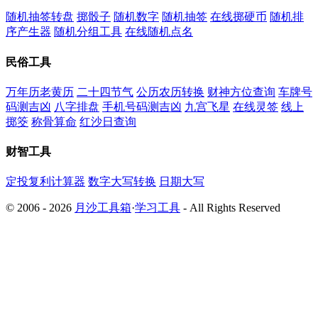
随机抽签转盘
掷骰子
随机数字
随机抽签
在线掷硬币
随机排
序产生器
随机分组工具
在线随机点名
民俗工具
万年历老黄历
二十四节气
公历农历转换
财神方位查询
车牌号
码测吉凶
八字排盘
手机号码测吉凶
九宫飞星
在线灵签
线上
掷筊
称骨算命
红沙日查询
财智工具
定投复利计算器
数字大写转换
日期大写
© 2006 - 2026
月沙工具箱
·
学习工具
- All Rights Reserved