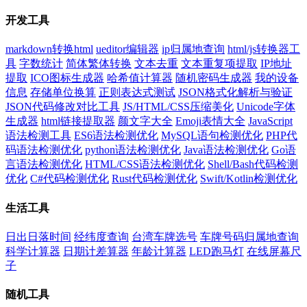
开发工具
markdown转换html
ueditor编辑器
ip归属地查询
html/js转换器工
具
字数统计
简体繁体转换
文本去重
文本重复项提取
IP地址
提取
ICO图标生成器
哈希值计算器
随机密码生成器
我的设备
信息
存储单位换算
正则表达式测试
JSON格式化解析与验证
JSON代码修改对比工具
JS/HTML/CSS压缩美化
Unicode字体
生成器
html链接提取器
颜文字大全
Emoji表情大全
JavaScript
语法检测工具
ES6语法检测优化
MySQL语句检测优化
PHP代
码语法检测优化
python语法检测优化
Java语法检测优化
Go语
言语法检测优化
HTML/CSS语法检测优化
Shell/Bash代码检测
优化
C#代码检测优化
Rust代码检测优化
Swift/Kotlin检测优化
生活工具
日出日落时间
经纬度查询
台湾车牌选号
车牌号码归属地查询
科学计算器
日期计差算器
年龄计算器
LED跑马灯
在线屏幕尺
子
随机工具