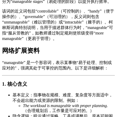
分为“manageable stages”（易处理的阶段）以提升执行效率。
该词的近义词包括“controllable”（可控制的）、“handy”（便于
操作的）、“governable”（可治理的），反义词则包含
“unmanageable”（难以管理的）或“intractable”（棘手的）。柯
林斯词典特别说明，当用于描述群体行为时，“manageable”可
指“服从管教的”，如教师通过制定规则使班级变得“more
manageable”（更易于管理）。
网络扩展资料
“manageable” 是一个形容词，表示某事物“易于处理、控制或
应对的”，强调其处于可掌控的范围内。以下是详细解析：
1. 核心含义
基本定义：指事物在规模、难度、复杂度等方面适中，
不会超出能力或资源的限制。例如：
The workload is manageable with proper planning.
（合理规划后，工作量是可应对的。）
隐含逻辑：暗示通过策略、工具或调整后，原本可能困