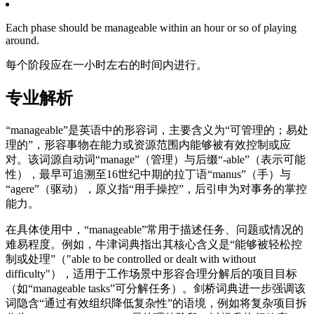
Each phase should be manageable within an hour or so of playing
around.
每个阶段应在一小时左右的时间内进行。
专业解析
“manageable”是英语中的形容词，主要含义为“可管理的；易处
理的”，形容事物在能力或资源范围内能够被有效控制或应
对。该词源自动词“manage”（管理）与后缀“-able”（表示可能
性），最早可追溯至16世纪中期的拉丁语“manus”（手）与
“agere”（驱动），原义指“用手操控”，后引申为对事务的掌控
能力。
在具体使用中，“manageable”常用于描述任务、问题或情况的
难易程度。例如，牛津词典指出其核心含义是“能够被轻松控
制或处理”（"able to be controlled or dealt with without
difficulty"），适用于工作场景中形容合理分解后的项目目标
（如“manageable tasks”可分解任务）。剑桥词典进一步强调该
词隐含“通过有效组织降低复杂性”的语境，例如将复杂项目拆