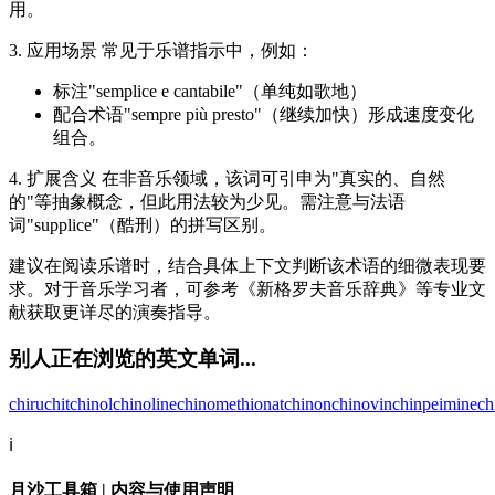
用。
3. 应用场景 常见于乐谱指示中，例如：
标注"semplice e cantabile"（单纯如歌地）
配合术语"sempre più presto"（继续加快）形成速度变化
组合。
4. 扩展含义 在非音乐领域，该词可引申为"真实的、自然
的"等抽象概念，但此用法较为少见。需注意与法语
词"supplice"（酷刑）的拼写区别。
建议在阅读乐谱时，结合具体上下文判断该术语的细微表现要
求。对于音乐学习者，可参考《新格罗夫音乐辞典》等专业文
献获取更详尽的演奏指导。
别人正在浏览的英文单词...
chiru
chit
chinol
chinoline
chinomethionat
chinon
chinovin
chinpeimine
ch
ℹ️
月沙工具箱 | 内容与使用声明