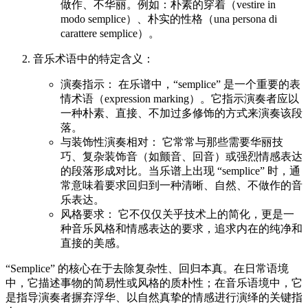
做作、不华丽。例如：朴素的穿着（vestire in
modo semplice）、朴实的性格（una persona di
carattere semplice）。
音乐术语中的特定含义：
演奏指示： 在乐谱中，“semplice” 是一个重要的表
情术语（expression marking）。它指示演奏者应以
一种朴素、直接、不加过多修饰的方式来演奏该段
落。
与装饰性演奏相对： 它常常与那些需要华丽技
巧、复杂装饰音（如颤音、回音）或强烈情感表达
的段落形成对比。当乐谱上出现 “semplice” 时，通
常意味着要求回归到一种清晰、自然、不做作的音
乐表达。
风格要求： 它不仅仅关乎技术上的简化，更是一
种音乐风格和情感表达的要求，追求内在的纯净和
直接的美感。
“Semplice” 的核心在于去除复杂性、回归本真。在日常语境
中，它描述事物的简易性或风格的质朴性；在音乐语境中，它
是指导演奏者摒弃浮华、以自然真挚的情感进行演绎的关键指