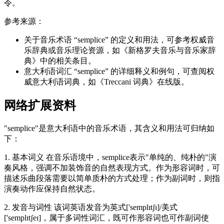
令。
参考来源：
关于音乐术语 “semplice” 的定义和用法，可参考权威音
乐辞典或音乐理论资源，如《新格罗夫音乐与音乐家辞
典》中的相关条目。
意大利语词汇 “semplice” 的详细释义和例句，可查阅权
威意大利语词典，如《Treccani 词典》在线版。
网络扩展资料
"semplice"是意大利语中的音乐术语，其含义和用法可归纳如
下：
1. 基本词义 在音乐语境中，semplice表示"单纯的、纯朴的"演
奏风格，强调不加装饰音的自然表现方式。作为形容词时，可
描述乐曲段落需要以简单质朴的方式处理；作为副词时，则指
演奏动作应保持自然状态。
2. 发音与词性 该词英语发音为英式['semplɪtʃɪ]/美式
['semplɪtʃeɪ]，属于多词性词汇，既可作形容词也可作副词使