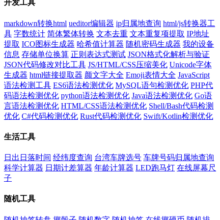
开发工具
markdown转换html
ueditor编辑器
ip归属地查询
html/js转换器工
具
字数统计
简体繁体转换
文本去重
文本重复项提取
IP地址
提取
ICO图标生成器
哈希值计算器
随机密码生成器
我的设备
信息
存储单位换算
正则表达式测试
JSON格式化解析与验证
JSON代码修改对比工具
JS/HTML/CSS压缩美化
Unicode字体
生成器
html链接提取器
颜文字大全
Emoji表情大全
JavaScript
语法检测工具
ES6语法检测优化
MySQL语句检测优化
PHP代
码语法检测优化
python语法检测优化
Java语法检测优化
Go语
言语法检测优化
HTML/CSS语法检测优化
Shell/Bash代码检测
优化
C#代码检测优化
Rust代码检测优化
Swift/Kotlin检测优化
生活工具
日出日落时间
经纬度查询
台湾车牌选号
车牌号码归属地查询
科学计算器
日期计差算器
年龄计算器
LED跑马灯
在线屏幕尺
子
随机工具
随机抽签转盘
掷骰子
随机数字
随机抽签
在线掷硬币
随机排