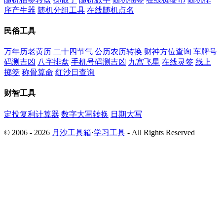
序产生器
随机分组工具
在线随机点名
民俗工具
万年历老黄历
二十四节气
公历农历转换
财神方位查询
车牌号
码测吉凶
八字排盘
手机号码测吉凶
九宫飞星
在线灵签
线上
掷筊
称骨算命
红沙日查询
财智工具
定投复利计算器
数字大写转换
日期大写
© 2006 - 2026
月沙工具箱
·
学习工具
- All Rights Reserved