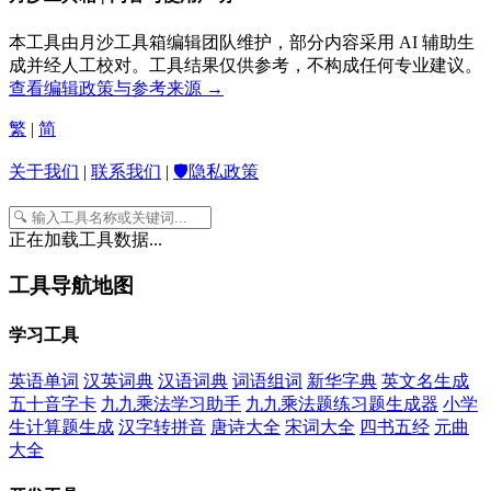
本工具由月沙工具箱编辑团队维护，部分内容采用 AI 辅助生
成并经人工校对。工具结果仅供参考，不构成任何专业建议。
查看编辑政策与参考来源 →
繁
|
简
关于我们
|
联系我们
|
🛡️隐私政策
正在加载工具数据...
工具导航地图
学习工具
英语单词
汉英词典
汉语词典
词语组词
新华字典
英文名生成
五十音字卡
九九乘法学习助手
九九乘法题练习题生成器
小学
生计算题生成
汉字转拼音
唐诗大全
宋词大全
四书五经
元曲
大全