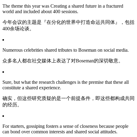
The theme this year was Creating a shared future in a fractured
world and included about 400 sessions.
今年会议的主题是『在分化的世界中打造命运共同体』，包括
400余场论谈。
Numerous celebrities shared tributes to Boseman on social media.
众多名人都在社交媒体上表达了对Boseman的深切敬意。
Sure, but what the research challenges is the premise that these all
constitute a shared experience.
确实，但这些研究质疑的是一个前提条件，即这些都构成共同
的经历。
For starters, gossiping fosters a sense of closeness because people
can bond over common interests and shared social attitudes.