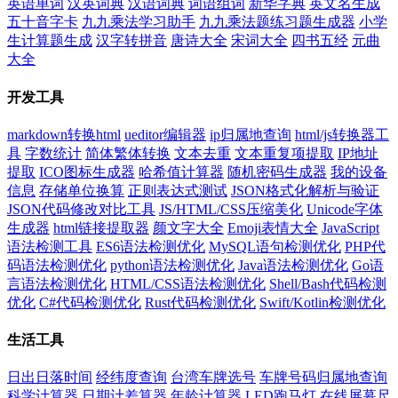
英语单词
汉英词典
汉语词典
词语组词
新华字典
英文名生成
五十音字卡
九九乘法学习助手
九九乘法题练习题生成器
小学
生计算题生成
汉字转拼音
唐诗大全
宋词大全
四书五经
元曲
大全
开发工具
markdown转换html
ueditor编辑器
ip归属地查询
html/js转换器工
具
字数统计
简体繁体转换
文本去重
文本重复项提取
IP地址
提取
ICO图标生成器
哈希值计算器
随机密码生成器
我的设备
信息
存储单位换算
正则表达式测试
JSON格式化解析与验证
JSON代码修改对比工具
JS/HTML/CSS压缩美化
Unicode字体
生成器
html链接提取器
颜文字大全
Emoji表情大全
JavaScript
语法检测工具
ES6语法检测优化
MySQL语句检测优化
PHP代
码语法检测优化
python语法检测优化
Java语法检测优化
Go语
言语法检测优化
HTML/CSS语法检测优化
Shell/Bash代码检测
优化
C#代码检测优化
Rust代码检测优化
Swift/Kotlin检测优化
生活工具
日出日落时间
经纬度查询
台湾车牌选号
车牌号码归属地查询
科学计算器
日期计差算器
年龄计算器
LED跑马灯
在线屏幕尺