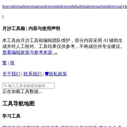
leucoderma
lepromatous
lepromin
leprophthalmia
leprosarium
leprosary
l
ℹ️
月沙工具箱 | 内容与使用声明
本工具由月沙工具箱编辑团队维护，部分内容采用 AI 辅助生
成并经人工校对。工具结果仅供参考，不构成任何专业建议。
查看编辑政策与参考来源 →
繁
|
简
关于我们
|
联系我们
|
🛡️隐私政策
正在加载工具数据...
工具导航地图
学习工具