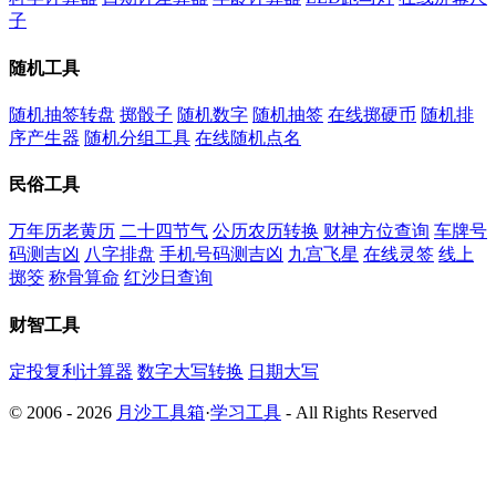
子
随机工具
随机抽签转盘
掷骰子
随机数字
随机抽签
在线掷硬币
随机排
序产生器
随机分组工具
在线随机点名
民俗工具
万年历老黄历
二十四节气
公历农历转换
财神方位查询
车牌号
码测吉凶
八字排盘
手机号码测吉凶
九宫飞星
在线灵签
线上
掷筊
称骨算命
红沙日查询
财智工具
定投复利计算器
数字大写转换
日期大写
© 2006 - 2026
月沙工具箱
·
学习工具
- All Rights Reserved