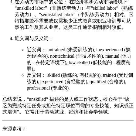
在劳动力市场中的定位： 在经济学和劳动市场语境下，
“unskilled labor”（非熟练劳动力）与“skilled labor”（熟练
劳动力）、“semiskilled labor”（半熟练劳动力）相对。它
特指那些不需要或仅需极少正式教育或职业培训即可从
事的工作及其从业者。这类工作通常报酬相对较低。
近义词与反义词：
近义词： untrained (未受训练的), inexperienced (缺
乏经验的), nontechnical (非技术性的), manual (体力
的 - 在特定语境下), low-skilled (低技能的 - 程度稍
弱)。
反义词： skilled (熟练的, 有技能的), trained (受过训
练的), experienced (有经验的), qualified (合格的),
professional (专业的)。
总结来说，“unskilled” 描述的是人或工作状态，核心在于“缺
乏为完成特定任务或担任特定职位而需的专业技能、知识或正
式培训”。 它常用于劳动就业、经济和社会学领域。
来源参考：