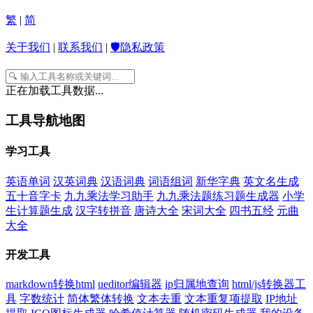
繁
|
简
关于我们
|
联系我们
|
🛡️隐私政策
正在加载工具数据...
工具导航地图
学习工具
英语单词
汉英词典
汉语词典
词语组词
新华字典
英文名生成
五十音字卡
九九乘法学习助手
九九乘法题练习题生成器
小学
生计算题生成
汉字转拼音
唐诗大全
宋词大全
四书五经
元曲
大全
开发工具
markdown转换html
ueditor编辑器
ip归属地查询
html/js转换器工
具
字数统计
简体繁体转换
文本去重
文本重复项提取
IP地址