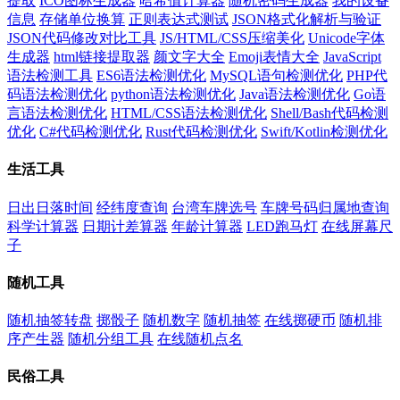
提取
ICO图标生成器
哈希值计算器
随机密码生成器
我的设备
信息
存储单位换算
正则表达式测试
JSON格式化解析与验证
JSON代码修改对比工具
JS/HTML/CSS压缩美化
Unicode字体
生成器
html链接提取器
颜文字大全
Emoji表情大全
JavaScript
语法检测工具
ES6语法检测优化
MySQL语句检测优化
PHP代
码语法检测优化
python语法检测优化
Java语法检测优化
Go语
言语法检测优化
HTML/CSS语法检测优化
Shell/Bash代码检测
优化
C#代码检测优化
Rust代码检测优化
Swift/Kotlin检测优化
生活工具
日出日落时间
经纬度查询
台湾车牌选号
车牌号码归属地查询
科学计算器
日期计差算器
年龄计算器
LED跑马灯
在线屏幕尺
子
随机工具
随机抽签转盘
掷骰子
随机数字
随机抽签
在线掷硬币
随机排
序产生器
随机分组工具
在线随机点名
民俗工具