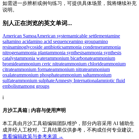
如需进一步辨析或例句练习，可提供具体场景，我将继续补充
说明。
别人正在浏览的英文单词...
American Samoa
American system
amicable settlement
amine
salt
amino acid
amino acid sequence
amino group
amino
resin
aminoglycoside antibiotics
ammonia condenser
ammonia
nitrogen
ammonia plant
ammonia synthesis
ammonia synthesis
catalyst
ammonia water
ammonium bicarbonate
ammonium
bromide
ammonium ceric nitrate
ammonium chloride
ammonium
citrate
ammonium formate
ammonium nitrate
ammonium
oxalate
ammonium phosphate
ammonium salt
ammonium
sulfate
ammonium sulphate
Amnesty International
amniotic fluid
embolism
among groups
ℹ️
月沙工具箱 | 内容与使用声明
本工具由月沙工具箱编辑团队维护，部分内容采用 AI 辅助生
成并经人工校对。工具结果仅供参考，不构成任何专业建议。
查看编辑政策与参考来源 →