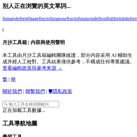
别人正在浏覽的英文單詞...
fumarole
freightage
fructofuranose
fructofuranoside
frostfish
freirinite
fre
ℹ️
月沙工具箱 | 内容與使用聲明
本工具由月沙工具箱編輯團隊維護，部分内容采用 AI 輔助生
成并經人工校對。工具結果僅供參考，不構成任何專業建議。
查看編輯政策與參考來源 →
繁
|
簡
關於我們
|
聯繫我們
|
🛡️隱私政策
正在加載工具數據...
工具導航地圖
學習工具