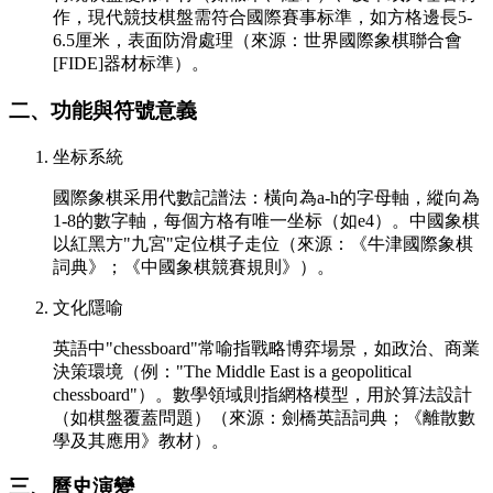
作，現代競技棋盤需符合國際賽事标準，如方格邊長5-
6.5厘米，表面防滑處理（來源：世界國際象棋聯合會
[FIDE]器材标準）。
二、功能與符號意義
坐标系統
國際象棋采用代數記譜法：橫向為a-h的字母軸，縱向為
1-8的數字軸，每個方格有唯一坐标（如e4）。中國象棋
以紅黑方"九宮"定位棋子走位（來源：《牛津國際象棋
詞典》；《中國象棋競賽規則》）。
文化隱喻
英語中"chessboard"常喻指戰略博弈場景，如政治、商業
決策環境（例："The Middle East is a geopolitical
chessboard"）。數學領域則指網格模型，用於算法設計
（如棋盤覆蓋問題）（來源：劍橋英語詞典；《離散數
學及其應用》教材）。
三、曆史演變