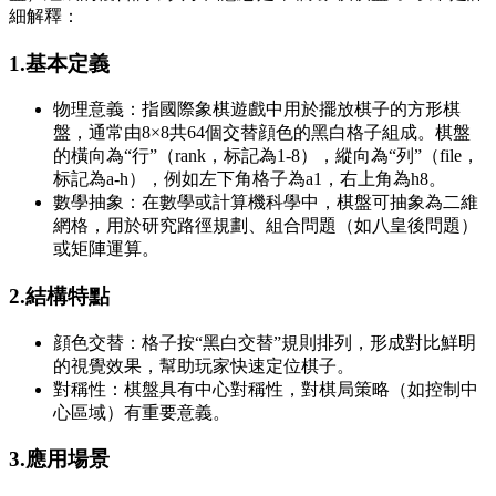
細解釋：
1.基本定義
物理意義：指國際象棋遊戲中用於擺放棋子的方形棋
盤，通常由8×8共64個交替顔色的黑白格子組成。棋盤
的橫向為“行”（rank，标記為1-8），縱向為“列”（file，
标記為a-h），例如左下角格子為a1，右上角為h8。
數學抽象：在數學或計算機科學中，棋盤可抽象為二維
網格，用於研究路徑規劃、組合問題（如八皇後問題）
或矩陣運算。
2.結構特點
顔色交替：格子按“黑白交替”規則排列，形成對比鮮明
的視覺效果，幫助玩家快速定位棋子。
對稱性：棋盤具有中心對稱性，對棋局策略（如控制中
心區域）有重要意義。
3.應用場景