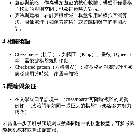
遊戲與策略：作為棋類遊戲的核心載體，棋盤不僅是棋
子移動的規則空間，也象征策略與對抗。
算法與建模：在計算機領域，棋盤常用於模拟回溯算
法、圖像處理（如像素網格）或遊戲開發中的地圖設
計。
4.相關術語
Chess piece（棋子）：如國王（King）、皇後（Queen）
等，需依據棋盤規則移動。
Checkered pattern（方格圖案）：棋盤格的視覺設計也被
廣泛應用於時裝、家居等領域。
5.隱喻與象征
在文學或日常語境中，“chessboard”可隱喻複雜的局勢，
例如：“政治鬥争如同一張巨大的棋盤”（形容多方勢力
博弈）。
若需進一步了解棋類規則或數學問題中的棋盤模型，可參考國
際象棋教材或算法類書籍。