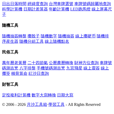
日出日落時間
經緯度查詢
台灣車牌選號
車牌號碼歸屬地查詢
科學計算機
日期計差算器
年齡計算機
LED跑馬燈
線上屏幕尺
子
隨機工具
隨機抽簽轉盤
擲骰子
隨機數字
隨機抽簽
線上擲硬币
隨機排
序産生器
隨機分組工具
線上隨機點名
民俗工具
萬年曆老黃曆
二十四節氣
公曆農曆轉換
財神方位查詢
車牌號
碼測吉兇
八字排盤
手機號碼測吉兇
九宮飛星
線上靈簽
線上
擲筊
稱骨算命
紅沙日查詢
財智工具
定投複利計算機
數字大寫轉換
日期大寫
© 2006 - 2026
月沙工具箱
·
學習工具
- All Rights Reserved