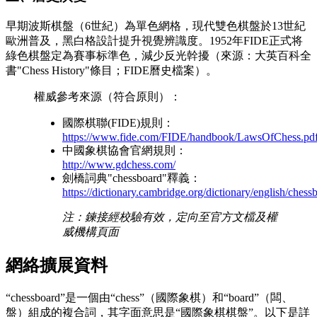
早期波斯棋盤（6世紀）為單色網格，現代雙色棋盤於13世紀
歐洲普及，黑白格設計提升視覺辨識度。1952年FIDE正式将
綠色棋盤定為賽事标準色，減少反光幹擾（來源：大英百科全
書"Chess History"條目；FIDE曆史檔案）。
權威參考來源（符合原則）：
國際棋聯(FIDE)規則：
https://www.fide.com/FIDE/handbook/LawsOfChess.pd
中國象棋協會官網規則：
http://www.gdchess.com/
劍橋詞典"chessboard"釋義：
https://dictionary.cambridge.org/dictionary/english/chess
注：鍊接經校驗有效，定向至官方文檔及權
威機構頁面
網絡擴展資料
“chessboard”是一個由“chess”（國際象棋）和“board”（闆、
盤）組成的複合詞，其字面意思是“國際象棋棋盤”。以下是詳