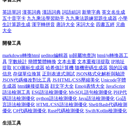
英語單詞
漢英詞典
漢語詞典
詞語組詞
新華字典
英文名生成
五十音字卡
九九乘法學習助手
九九乘法題練習題生成器
小學
生計算題生成
漢字轉拼音
唐詩大全
宋詞大全
四書五經
元曲
大全
開發工具
markdown轉換html
ueditor編輯器
ip歸屬地查詢
html/js轉換器工
具
字數統計
簡體繁體轉換
文本去重
文本重複項提取
IP地址
提取
ICO圖标生成器
哈希值計算機
隨機密碼生成器
我的設備
信息
存儲單位換算
正則表達式測試
JSON格式化解析與驗證
JSON代碼修改對比工具
JS/HTML/CSS壓縮美化
Unicode字體
生成器
html鍊接提取器
顔文字大全
Emoji表情大全
JavaScript
語法檢測工具
ES6語法檢測優化
MySQL語句檢測優化
PHP代
碼語法檢測優化
python語法檢測優化
Java語法檢測優化
Go語
言語法檢測優化
HTML/CSS語法檢測優化
Shell/Bash代碼檢測
優化
C#代碼檢測優化
Rust代碼檢測優化
Swift/Kotlin檢測優化
生活工具