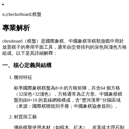
n.|checkerboard;棋盤
專業解析
chessboard（棋盤）是國際象棋、中國象棋等棋類遊戲中用於
放置棋子的專用平面工具，通常由交替排列的深色與淺色方格
組成。以下是其詳細解釋：
一、核心定義與結構
幾何特征
标準國際象棋棋盤為8×8 的方格矩陣，共含64 個方格
（32深色+32淺色），方格通常為正方形。中國象棋棋
盤則由9×10 的直線網格構成，含"楚河漢界"分隔區域
（來源：國際棋聯規則手冊；中國象棋協會規則）。
材質與工藝
傳統棋盤使用木材（如椴木、紅木）、皮革或大理石制