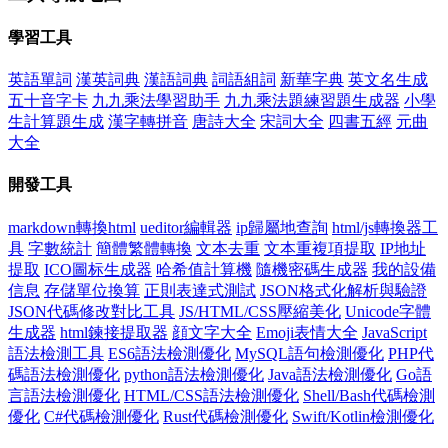
學習工具
英語單詞
漢英詞典
漢語詞典
詞語組詞
新華字典
英文名生成
五十音字卡
九九乘法學習助手
九九乘法題練習題生成器
小學
生計算題生成
漢字轉拼音
唐詩大全
宋詞大全
四書五經
元曲
大全
開發工具
markdown轉換html
ueditor編輯器
ip歸屬地查詢
html/js轉換器工
具
字數統計
簡體繁體轉換
文本去重
文本重複項提取
IP地址
提取
ICO圖标生成器
哈希值計算機
隨機密碼生成器
我的設備
信息
存儲單位換算
正則表達式測試
JSON格式化解析與驗證
JSON代碼修改對比工具
JS/HTML/CSS壓縮美化
Unicode字體
生成器
html鍊接提取器
顔文字大全
Emoji表情大全
JavaScript
語法檢測工具
ES6語法檢測優化
MySQL語句檢測優化
PHP代
碼語法檢測優化
python語法檢測優化
Java語法檢測優化
Go語
言語法檢測優化
HTML/CSS語法檢測優化
Shell/Bash代碼檢測
優化
C#代碼檢測優化
Rust代碼檢測優化
Swift/Kotlin檢測優化