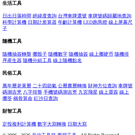
生活工具
日出日落時間
經緯度查詢
台灣車牌選號
車牌號碼歸屬地查詢
科學計算機
日期計差算器
年齡計算機
LED跑馬燈
線上屏幕尺
子
隨機工具
隨機抽簽轉盤
擲骰子
隨機數字
隨機抽簽
線上擲硬币
隨機排
序産生器
隨機分組工具
線上隨機點名
民俗工具
萬年曆老黃曆
二十四節氣
公曆農曆轉換
財神方位查詢
車牌號
碼測吉兇
八字排盤
手機號碼測吉兇
九宮飛星
線上靈簽
線上
擲筊
稱骨算命
紅沙日查詢
財智工具
定投複利計算機
數字大寫轉換
日期大寫