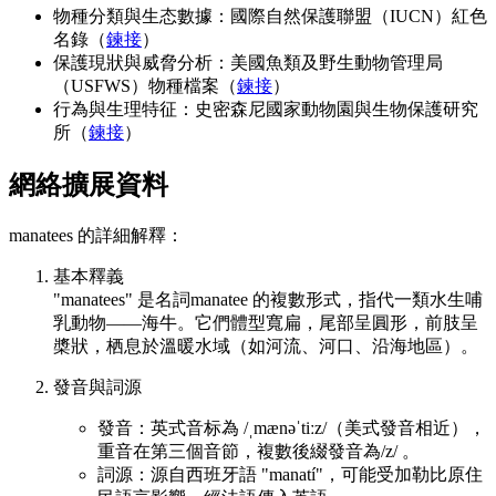
物種分類與生态數據：國際自然保護聯盟（IUCN）紅色
名錄（
鍊接
）
保護現狀與威脅分析：美國魚類及野生動物管理局
（USFWS）物種檔案（
鍊接
）
行為與生理特征：史密森尼國家動物園與生物保護研究
所（
鍊接
）
網絡擴展資料
manatees 的詳細解釋：
基本釋義
"manatees" 是名詞manatee 的複數形式，指代一類水生哺
乳動物——海牛。它們體型寬扁，尾部呈圓形，前肢呈
槳狀，栖息於溫暖水域（如河流、河口、沿海地區）。
發音與詞源
發音：英式音标為 /ˌmænəˈtiːz/（美式發音相近），
重音在第三個音節，複數後綴發音為/z/ 。
詞源：源自西班牙語 "manatí"，可能受加勒比原住