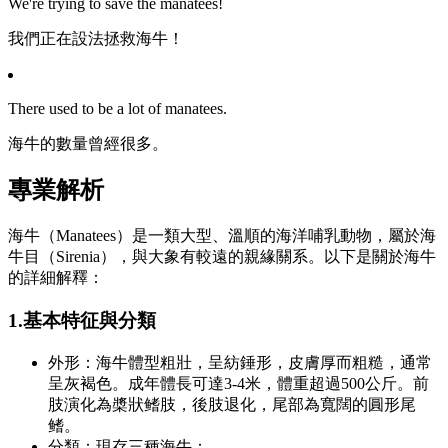
We're trying to save the manatees!
我們正在設法拯救海牛！
There used to be a lot of manatees.
海牛的數量曾經很多。
專業解析
海牛（Manatees）是一類大型、溫順的海洋哺乳動物，屬於海
牛目（Sirenia），與大象有較遠的親緣關系。以下是關於海牛
的詳細解釋：
1.基本特征與分類
外形：海牛體型粗壯，呈紡錘形，皮膚厚而粗糙，通常
呈灰褐色。成年體長可達3-4米，體重超過500公斤。前
肢演化為槳狀鳍肢，後肢退化，尾部為寬闊的圓形尾
鳍。
分類：現存三種海牛：