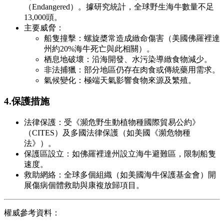
（Endangered）。據研究統計，全球野生海牛數量不足
13,000頭。
主要威脅：
船隻撞擊：螺旋槳常造成緻命傷害（美國佛羅裡達
州約20%海牛死亡與此相關）。
栖息地破壞：沿海開發、水污染導緻食物減少。
非法捕獵：部分地區仍存在肉食或傳統藥用需求。
氣候變化：極端天氣影響食物來源及繁殖。
4.保護措施
法律保護：受《瀕危野生動植物種國際貿易公約》
（CITES）及多國法律保護（如美國《瀕危物種
法》）。
保護區設立：如佛羅裡達州設立海牛避難區，限制船隻
速度。
救助網絡：全球多個組織（如美國海牛保護基金會）開
展傷病個體救助與康複放歸項目。
權威參考資料：