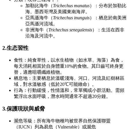
加勒比海牛（
Trichechus manatus
）：分布於加勒比
海、墨西哥灣及美國東南海岸。
亞馬遜海牛（
Trichechus inunguis
）：栖息於南美洲
亞馬遜河流域。
非洲海牛（
Trichechus senegalensis
）：生活在西非
沿海及河流中。
2.生态習性
食性：純食草性，以水生植物（如水草、海藻）為食，
每天消耗相當於自身體重10%的食物。其臼齒可終身更
替，適應咀嚼纖維植物。
栖息地：主要栖息於溫暖淺海、河口、河流及紅樹林區
域，對水溫敏感（低於20℃可能緻命）。
行為：行動緩慢，性情溫和，常單獨或小群活動。需頻
繁浮出水面呼吸，潛水時間通常不超過20分鐘。
3.保護現狀與威脅
瀕危等級：所有海牛物種均被世界自然保護聯盟
（IUCN）列為易危（Vulnerable）或瀕危