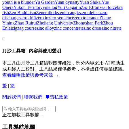
youth is a blunder
Yu Garden
Yuan dynasty
Yuan Shikai
Yue
Opera
Yukon Territory
yule log
Yuri Gagarin
Zac Efron
zeal for
zebra
fish
Zen Buddhism
Zener diode
zenith angle
zero defect
zero
discharge
zero drift
zero in
zero sequence
zero tolerance
Zhang
Yining
Zhao Ruirui
Zhejiang University
Zhongshan Park
Zhou
Enlai
zigzag course
zinc alloy
zinc concentrate
zinc dross
zinc nitrate
ℹ️
月沙工具箱 | 内容與使用聲明
本工具由月沙工具箱編輯團隊維護，部分内容采用 AI 輔助生
成并經人工校對。工具結果僅供參考，不構成任何專業建議。
查看編輯政策與參考來源 →
繁
|
簡
關於我們
|
聯繫我們
|
🛡️隱私政策
正在加載工具數據...
工具導航地圖