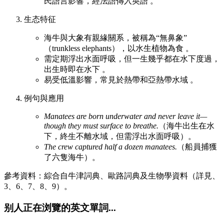
民語言影響，經法語傳入英語 。
生态特征
海牛與大象有親緣關系，被稱為“無鼻象”
（trunkless elephants），以水生植物為食 。
需定期浮出水面呼吸，但一生幾乎都在水下度過，
出生時即在水下 。
易受低溫影響，常見於熱帶和亞熱帶水域 。
例句與應用
Manatees are born underwater and never leave it—
though they must surface to breathe.
（海牛出生在水
下，終生不離水域，但需浮出水面呼吸）。
The crew captured half a dozen manatees.
（船員捕獲
了六隻海牛）。
參考資料：綜合自牛津詞典、歐路詞典及生物學資料（詳見、
3、6、7、8、9）。
别人正在浏覽的英文單詞...