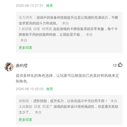
2026-08-10 07:31
推荐
4,智能作业管理随时随地布置，自动批改
5,各种心理相关的课程都是免费，你可以自己去查看与学习，帮助你解决
东方琪韦
：游戏中的装备和技能提升总是让我感到充满动力，不断
心理相关的问题。
追求更高的战斗力和成就。
来自
6,为教育组织、校园吸引更多潜在用户，更能取得千万家庭的信奈与支
1.祝琰薇 回复 柯博真
这款游戏的卡牌收集系统非常有趣，每个卡
撑。
牌都有不同的技能和特效，让我欲罢不能，
来自
来自
hga030皇冠软件优势
更多回复
1.智慧谋略：《孙子兵法》、《三十六计》
2.夯实课程基础知识，讲授中考重难点，适用于基础较薄弱，校内期中考
曲钧璧
12
试、期末考试得分在85%左右，并希望在中考获得高分的学生
提供多样化的角色选择，让玩家可以根据自己的喜好和风格来定
3.用朴实的语言和最经典的管理理论编写课件.
制角色。
4.历年最新真题精选，多省市近年来社区考试试卷。
2026-08-10 02:00
推荐
5.专为老师打造的班级排课管理手机软件
谈敬园
：进阶技能，提升实力，让你在战斗中无往而不胜！
来自
6.·提供简单易用的“做课”工具，用户可自助完成课程的新建、编辑、上
太叔鹏妮 回复 郎柔广
游戏的副本设计很有挑战性，但是通关奖励
传。功能强大，支持语音、直播、图文等多种模板
太少了。
来自
hga030皇冠更新了什么?
更多回复
完结书尾页全新改版优化，读完书去分享一下吧