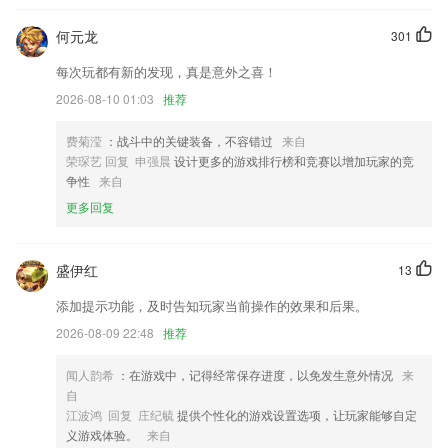
动物可爱自拍照修图小课堂开课拉~ 快跟着小编上车吧~
何元龙
301
以上就是爱游戏全站app官网入口的介绍，如果您喜欢这款软件，您可以
每次玩都有新的发现，真是意外之喜！
到应用商店进行打分评论，说出您的使用经历，以帮助我们更好的对产品
进行优化修改。
2026-08-10 01:03
推荐
录像回放增加记忆功能
费菊滢
：战斗中的关键装备，不容错过
来自
丰富事件详情和设备详情，为用户提供更多便捷功能
荣琛艺 回复 申强晨
设计更多的游戏排行榜和竞赛以增加玩家的竞
争性
来自
新增宣传官转盘抽奖活动签约流程优化
更多回复
联系我们
以上就是hga030皇冠的介绍，如果您喜欢这款软件，您可以到应用商店
进行打分评论，说出您的使用经历，以帮助我们更好的对产品进行优化修
盛伊红
13
改。
添加提示功能，及时告知玩家当前操作的效果和后果。
2026-08-09 22:48
推荐
闻人韵希
：在游戏中，记得经常保存进度，以免发生意外情况
来
自
江波鸿 回复 庄纪毓
提供个性化的游戏设置选项，让玩家能够自定
义游戏体验。
来自