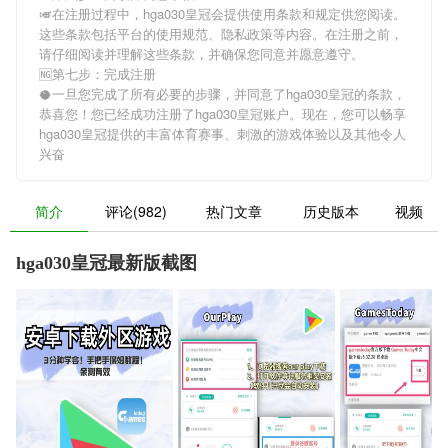
🎺在注册过程中，
hga030皇冠
会提供使用条款和规定供您阅读。
这些条款包括平台的使用规范、隐私政策等内容。在注册之前，
请仔细阅读并理解这些条款，并确保您同意并愿意遵守。
🆖第七步：完成注册
🥥一旦您完成了所有必要的步骤，并同意了
hga030皇冠
的条款，
恭喜您！您已经成功注册了hga030皇冠账户。现在，您可以畅享
hga030皇冠
提供的丰富体育赛事、刺激的游戏体验以及其他令人
兴奋
简介
评论(982)
热门文章
历史版本
视频
hga030皇冠最新版截图