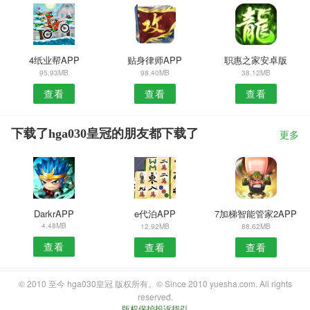
4纸业帮APP
贴身律师APP
职惠之家安卓版
95.93MB
98.40MB
38.12MB
查看
查看
查看
下载了hga030皇冠的朋友都下载了
更多
DarkrAPP
e代泊APP
7加梯智能管家2APP
4.48MB
12.92MB
88.62MB
查看
查看
查看
© 2010 至今 hga030皇冠 版权所有。© Since 2010 yuesha.com. All rights
reserved.
版权保护投诉指引