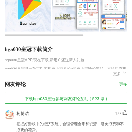
hga030皇冠下载简介
hga030皇冠
APP,现在下载,新用户还送新人礼包.
hga030皇冠是一款可以实现自由交易的q版自由冒险的游戏，在这里有很
更多
多有趣的玩法让你自由的选择，玩家可以选择自己喜欢的角色进入到战
斗，更有数百位的美人陪你一同战斗，少年群侠传H5安卓版v1.0.0.1还增
网友评论
更多
加一些挂机的玩法，让你可以在忙碌的时候解放你的双手，喜欢游戏的玩
家可以来趣趣手游网预约下载。
下载hga030皇冠参与网友评论互动 ( 523 条 )
hga030皇冠软件特色
1,回放/下载已拍摄的2265视频/照片
柯博洁
177
2,订单管理:移动接单、查单、轻松经营
把握好游戏中的经济系统，合理管理金币和资源，避免浪费和不
3,【智能搜索】
必要的花费。