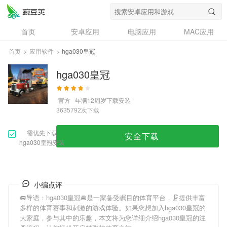
首页
安卓应用
电脑应用
MAC应用
资讯
专题
设计奖
创意应用
首页
>
应用软件
>
hga030皇冠
问答
hga030皇冠
官方
年满12周岁
下载安装
次下载
3635792
需优先下载
安全下载
hga030皇冠安装
小编点评
🚐导语：
hga030皇冠
🚘是一家备受瞩目的体育平台，🗜提供丰富
多样的体育赛事和刺激的游戏体验。如果您想加入
hga030皇冠
的
大家庭，参与其中的乐趣，本文将为您详细介绍
hga030皇冠
的注