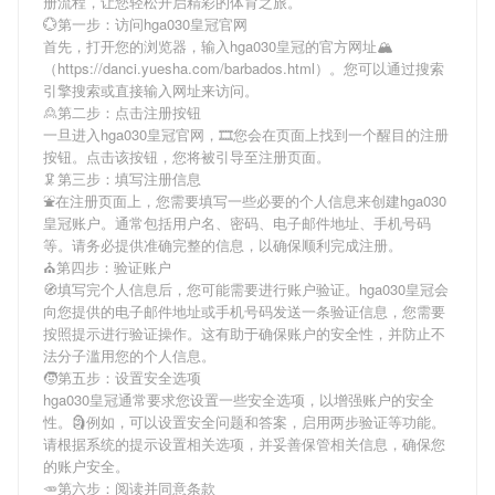
册流程，让您轻松开启精彩的体育之旅。
💮第一步：访问hga030皇冠官网
首先，打开您的浏览器，输入
hga030皇冠
的官方网址🏔
（https://danci.yuesha.com/barbados.html）。您可以通过搜索
引擎搜索或直接输入网址来访问。
🙎第二步：点击注册按钮
一旦进入
hga030皇冠
官网，🎞您会在页面上找到一个醒目的注册
按钮。点击该按钮，您将被引导至注册页面。
🦑第三步：填写注册信息
⛲️在注册页面上，您需要填写一些必要的个人信息来创建
hga030
皇冠
账户。通常包括用户名、密码、电子邮件地址、手机号码
等。请务必提供准确完整的信息，以确保顺利完成注册。
⛪️第四步：验证账户
🧭填写完个人信息后，您可能需要进行账户验证。
hga030皇冠
会
向您提供的电子邮件地址或手机号码发送一条验证信息，您需要
按照提示进行验证操作。这有助于确保账户的安全性，并防止不
法分子滥用您的个人信息。
🧒第五步：设置安全选项
hga030皇冠
通常要求您设置一些安全选项，以增强账户的安全
性。🗿例如，可以设置安全问题和答案，启用两步验证等功能。
请根据系统的提示设置相关选项，并妥善保管相关信息，确保您
的账户安全。
🥕第六步：阅读并同意条款