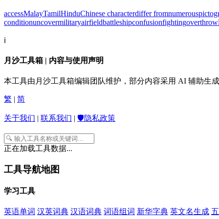
access
Malay
Tamil
Hindu
Chinese character
differ from
numerous
pictog
condition
uncover
military
airfield
battleship
confusion
fighting
overthrow
ℹ️
月沙工具箱 | 内容与使用声明
本工具由月沙工具箱编辑团队维护，部分内容采用 AI 辅助
繁
|
简
关于我们
|
联系我们
|
🛡️隐私政策
正在加载工具数据...
工具导航地图
学习工具
英语单词
汉英词典
汉语词典
词语组词
新华字典
英文名生成
五