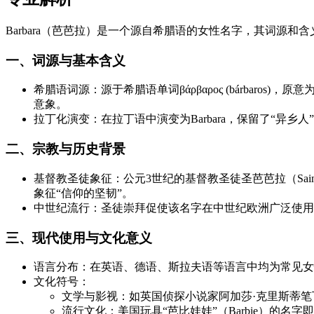
Barbara（芭芭拉）是一个源自希腊语的女性名字，其词源
一、词源与基本含义
希腊语词源：源于希腊语单词βάρβαρος (bárbar
意象。
拉丁化演变：在拉丁语中演变为Barbara，保留了“异乡
二、宗教与历史背景
基督教圣徒象征：公元3世纪的基督教圣徒圣芭芭拉（Sai
象征“信仰的坚韧”。
中世纪流行：圣徒崇拜促使该名字在中世纪欧洲广泛使用
三、现代使用与文化意义
语言分布：在英语、德语、斯拉夫语等语言中均为常见女性名，
文化符号：
文学与影视：如英国侦探小说家阿加莎·克里斯蒂笔下角色
流行文化：美国玩具“芭比娃娃”（Barbie）的名字