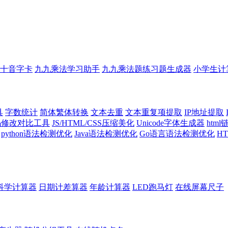
十音字卡
九九乘法学习助手
九九乘法题练习题生成器
小学生计
具
字数统计
简体繁体转换
文本去重
文本重复项提取
IP地址提取
代码修改对比工具
JS/HTML/CSS压缩美化
Unicode字体生成器
htm
python语法检测优化
Java语法检测优化
Go语言语法检测优化
H
科学计算器
日期计差算器
年龄计算器
LED跑马灯
在线屏幕尺子