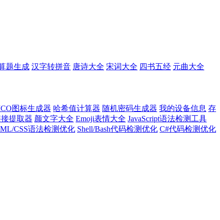
算题生成
汉字转拼音
唐诗大全
宋词大全
四书五经
元曲大全
ICO图标生成器
哈希值计算器
随机密码生成器
我的设备信息
存
l链接提取器
颜文字大全
Emoji表情大全
JavaScript语法检测工具
TML/CSS语法检测优化
Shell/Bash代码检测优化
C#代码检测优化