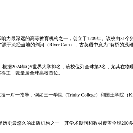
史最悠久、学术影响力最深远的高等教育机构之一，创立于1209年。该校
dge”源于流经当地的剑河（River Cam），古英语中意为“有桥的浅
根据2024年QS世界大学排名，该校位列全球第2名，尤其在
尔奖得主，数量居全球高校首位。
受教授一对一指导，例如三一学院（Trinity College）和国王学院
于1534年，是历史最悠久的出版机构之一，其学术期刊和教材覆盖全球200多个国