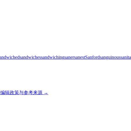
andwiched
sandwiches
sandwiching
saner
sanest
Sanford
sanguinous
sanit
编辑政策与参考来源 →