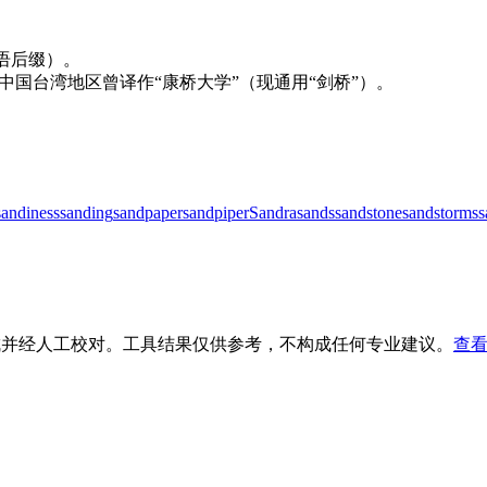
（拉丁语后缀）。
中国台湾地区曾译作“康桥大学”（现通用“剑桥”）。
sandiness
sanding
sandpaper
sandpiper
Sandra
sands
sandstone
sandstorms
s
生成并经人工校对。工具结果仅供参考，不构成任何专业建议。
查看