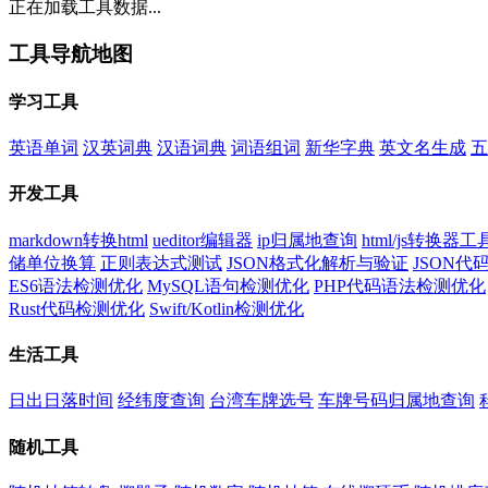
正在加载工具数据...
工具导航地图
学习工具
英语单词
汉英词典
汉语词典
词语组词
新华字典
英文名生成
五
开发工具
markdown转换html
ueditor编辑器
ip归属地查询
html/js转换器工
储单位换算
正则表达式测试
JSON格式化解析与验证
JSON
ES6语法检测优化
MySQL语句检测优化
PHP代码语法检测优化
Rust代码检测优化
Swift/Kotlin检测优化
生活工具
日出日落时间
经纬度查询
台湾车牌选号
车牌号码归属地查询
随机工具