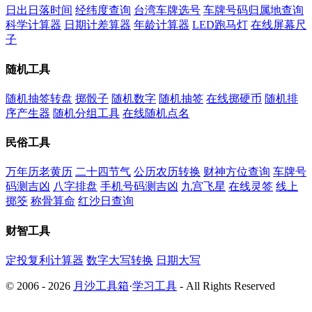
日出日落时间
经纬度查询
台湾车牌选号
车牌号码归属地查询
科学计算器
日期计差算器
年龄计算器
LED跑马灯
在线屏幕尺
子
随机工具
随机抽签转盘
掷骰子
随机数字
随机抽签
在线掷硬币
随机排
序产生器
随机分组工具
在线随机点名
民俗工具
万年历老黄历
二十四节气
公历农历转换
财神方位查询
车牌号
码测吉凶
八字排盘
手机号码测吉凶
九宫飞星
在线灵签
线上
掷筊
称骨算命
红沙日查询
财智工具
定投复利计算器
数字大写转换
日期大写
© 2006 - 2026
月沙工具箱
·
学习工具
- All Rights Reserved