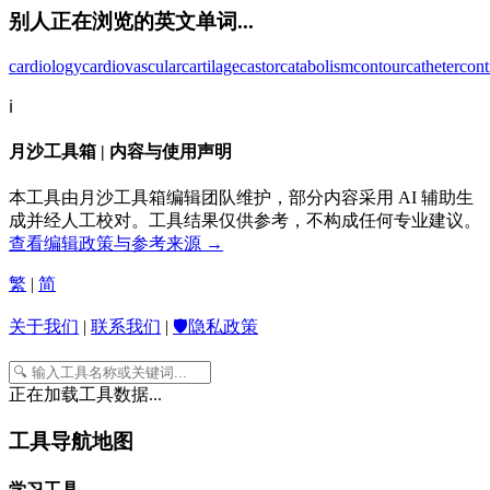
别人正在浏览的英文单词...
cardiology
cardiovascular
cartilage
castor
catabolism
contour
catheter
cont
ℹ️
月沙工具箱 | 内容与使用声明
本工具由月沙工具箱编辑团队维护，部分内容采用 AI 辅助生
成并经人工校对。工具结果仅供参考，不构成任何专业建议。
查看编辑政策与参考来源 →
繁
|
简
关于我们
|
联系我们
|
🛡️隐私政策
正在加载工具数据...
工具导航地图
学习工具