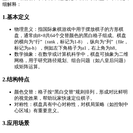
细解释：
1.基本定义
物理意义：指国际象棋游戏中用于摆放棋子的方形棋
盘，通常由8×8共64个交替颜色的黑白格子组成。棋盘
的横向为“行”（rank，标记为1-8），纵向为“列”（file，
标记为a-h），例如左下角格子为a1，右上角为h8。
数学抽象：在数学或计算机科学中，棋盘可抽象为二维
网格，用于研究路径规划、组合问题（如八皇后问题）
或矩阵运算。
2.结构特点
颜色交替：格子按“黑白交替”规则排列，形成对比鲜明
的视觉效果，帮助玩家快速定位棋子。
对称性：棋盘具有中心对称性，对棋局策略（如控制中
心区域）有重要意义。
3.应用场景