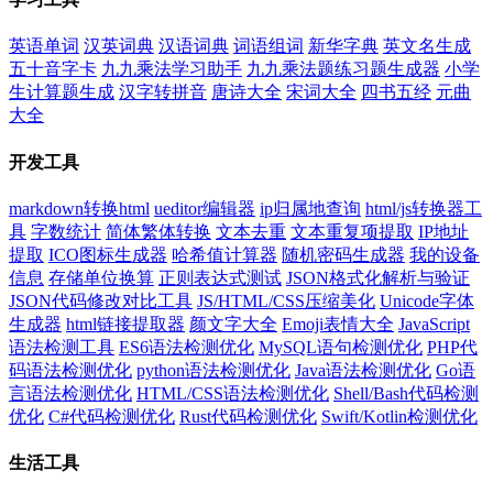
英语单词
汉英词典
汉语词典
词语组词
新华字典
英文名生成
五十音字卡
九九乘法学习助手
九九乘法题练习题生成器
小学
生计算题生成
汉字转拼音
唐诗大全
宋词大全
四书五经
元曲
大全
开发工具
markdown转换html
ueditor编辑器
ip归属地查询
html/js转换器工
具
字数统计
简体繁体转换
文本去重
文本重复项提取
IP地址
提取
ICO图标生成器
哈希值计算器
随机密码生成器
我的设备
信息
存储单位换算
正则表达式测试
JSON格式化解析与验证
JSON代码修改对比工具
JS/HTML/CSS压缩美化
Unicode字体
生成器
html链接提取器
颜文字大全
Emoji表情大全
JavaScript
语法检测工具
ES6语法检测优化
MySQL语句检测优化
PHP代
码语法检测优化
python语法检测优化
Java语法检测优化
Go语
言语法检测优化
HTML/CSS语法检测优化
Shell/Bash代码检测
优化
C#代码检测优化
Rust代码检测优化
Swift/Kotlin检测优化
生活工具