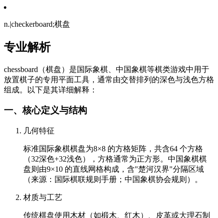
n.|checkerboard;棋盘
专业解析
chessboard（棋盘）是国际象棋、中国象棋等棋类游戏中用于
放置棋子的专用平面工具，通常由交替排列的深色与浅色方格
组成。以下是其详细解释：
一、核心定义与结构
几何特征
标准国际象棋棋盘为8×8 的方格矩阵，共含64 个方格
（32深色+32浅色），方格通常为正方形。中国象棋棋
盘则由9×10 的直线网格构成，含"楚河汉界"分隔区域
（来源：国际棋联规则手册；中国象棋协会规则）。
材质与工艺
传统棋盘使用木材（如椴木、红木）、皮革或大理石制