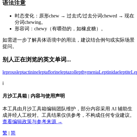
语法注意
时态变化：原形chew → 过去式/过去分词chewed → 现在
分词chewing。
形容词：chewy（有嚼劲的，如橡皮糖）。
如需进一步了解具体语境中的用法，建议结合例句或实际场景
提问。
别人正在浏览的英文单词...
leprous
leptactinine
leptaflorine
leptazol
lepthymenia
Leptinidae
leptite
Le
ℹ️
月沙工具箱 | 内容与使用声明
本工具由月沙工具箱编辑团队维护，部分内容采用 AI 辅助生
成并经人工校对。工具结果仅供参考，不构成任何专业建议。
查看编辑政策与参考来源 →
繁
|
简