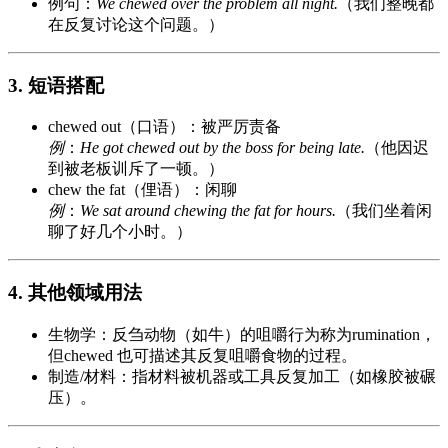
例句：
We chewed over the problem all night.
（我们整晚都
在反复讨论这个问题。）
3. 短语搭配
chewed out（口语）：被严厉责备
例
：
He got chewed out by the boss for being late.
（他因迟
到被老板训斥了一顿。）
chew the fat（俚语）：闲聊
例
：
We sat around chewing the fat for hours.
（我们坐着闲
聊了好几个小时。）
4. 其他领域用法
生物学：反刍动物（如牛）的咀嚼行为称为rumination，
但chewed 也可描述其反复咀嚼食物的过程。
制造/材料：指材料被机器或工具反复加工（如橡胶被碾
压）。