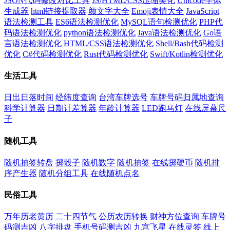
JSON代码修改对比工具
JS/HTML/CSS压缩美化
Unicode字体
生成器
html链接提取器
颜文字大全
Emoji表情大全
JavaScript
语法检测工具
ES6语法检测优化
MySQL语句检测优化
PHP代
码语法检测优化
python语法检测优化
Java语法检测优化
Go语
言语法检测优化
HTML/CSS语法检测优化
Shell/Bash代码检测
优化
C#代码检测优化
Rust代码检测优化
Swift/Kotlin检测优化
生活工具
日出日落时间
经纬度查询
台湾车牌选号
车牌号码归属地查询
科学计算器
日期计差算器
年龄计算器
LED跑马灯
在线屏幕尺
子
随机工具
随机抽签转盘
掷骰子
随机数字
随机抽签
在线掷硬币
随机排
序产生器
随机分组工具
在线随机点名
民俗工具
万年历老黄历
二十四节气
公历农历转换
财神方位查询
车牌号
码测吉凶
八字排盘
手机号码测吉凶
九宫飞星
在线灵签
线上