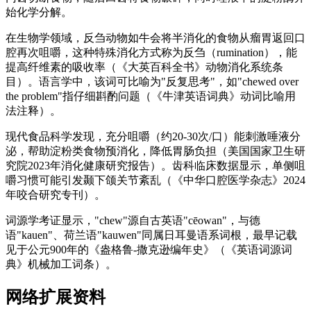
始化学分解。
在生物学领域，反刍动物如牛会将半消化的食物从瘤胃返回口
腔再次咀嚼，这种特殊消化方式称为反刍（rumination），能
提高纤维素的吸收率（《大英百科全书》动物消化系统条
目）。语言学中，该词可比喻为"反复思考"，如"chewed over
the problem"指仔细斟酌问题（《牛津英语词典》动词比喻用
法注释）。
现代食品科学发现，充分咀嚼（约20-30次/口）能刺激唾液分
泌，帮助淀粉类食物预消化，降低胃肠负担（美国国家卫生研
究院2023年消化健康研究报告）。齿科临床数据显示，单侧咀
嚼习惯可能引发颞下颌关节紊乱（《中华口腔医学杂志》2024
年咬合研究专刊）。
词源学考证显示，"chew"源自古英语"cēowan"，与德
语"kauen"、荷兰语"kauwen"同属日耳曼语系词根，最早记载
见于公元900年的《盎格鲁-撒克逊编年史》（《英语词源词
典》机械加工词条）。
网络扩展资料