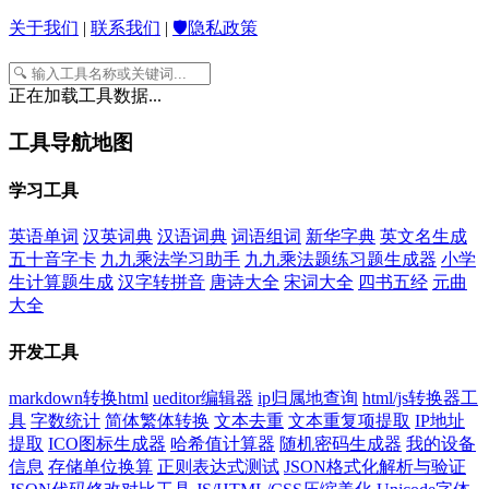
关于我们
|
联系我们
|
🛡️隐私政策
正在加载工具数据...
工具导航地图
学习工具
英语单词
汉英词典
汉语词典
词语组词
新华字典
英文名生成
五十音字卡
九九乘法学习助手
九九乘法题练习题生成器
小学
生计算题生成
汉字转拼音
唐诗大全
宋词大全
四书五经
元曲
大全
开发工具
markdown转换html
ueditor编辑器
ip归属地查询
html/js转换器工
具
字数统计
简体繁体转换
文本去重
文本重复项提取
IP地址
提取
ICO图标生成器
哈希值计算器
随机密码生成器
我的设备
信息
存储单位换算
正则表达式测试
JSON格式化解析与验证