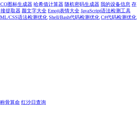
ICO图标生成器
哈希值计算器
随机密码生成器
我的设备信息
存
l链接提取器
颜文字大全
Emoji表情大全
JavaScript语法检测工具
TML/CSS语法检测优化
Shell/Bash代码检测优化
C#代码检测优化
称骨算命
红沙日查询