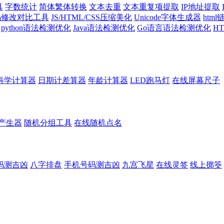
具
字数统计
简体繁体转换
文本去重
文本重复项提取
IP地址提取
代码修改对比工具
JS/HTML/CSS压缩美化
Unicode字体生成器
htm
python语法检测优化
Java语法检测优化
Go语言语法检测优化
H
科学计算器
日期计差算器
年龄计算器
LED跑马灯
在线屏幕尺子
产生器
随机分组工具
在线随机点名
码测吉凶
八字排盘
手机号码测吉凶
九宫飞星
在线灵签
线上掷筊