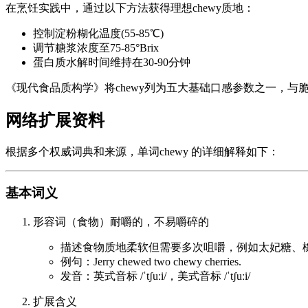
在烹饪实践中，通过以下方法获得理想chewy质地：
控制淀粉糊化温度(55-85℃)
调节糖浆浓度至75-85°Brix
蛋白质水解时间维持在30-90分钟
《现代食品质构学》将chewy列为五大基础口感参数之一，与脆
网络扩展资料
根据多个权威词典和来源，单词chewy 的详细解释如下：
基本词义
形容词（食物）耐嚼的，不易嚼碎的
描述食物质地柔软但需要多次咀嚼，例如太妃糖、
例句：Jerry chewed two chewy cherries.
发音：英式音标 /ˈtʃuːi/，美式音标 /ˈtʃuːi/
扩展含义