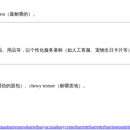
。
iest（最耐嚼的）。
食品、用品等，以个性化服务著称（如人工客服、宠物生日卡片等
有嚼劲的面包）、chewy texture（耐嚼质地）。
mian
barrenness
barret
baryacusia
barycenter
barrette
barretter
barringtonite
b