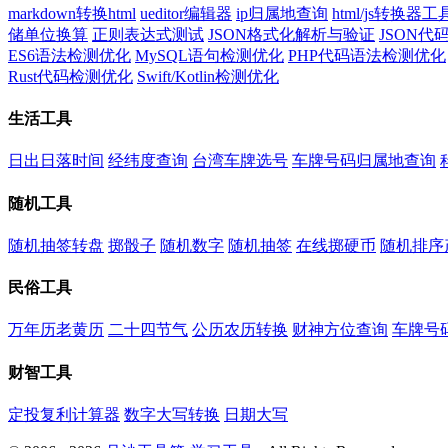
markdown转换html
ueditor编辑器
ip归属地查询
html/js转换器工
储单位换算
正则表达式测试
JSON格式化解析与验证
JSON
ES6语法检测优化
MySQL语句检测优化
PHP代码语法检测优化
Rust代码检测优化
Swift/Kotlin检测优化
生活工具
日出日落时间
经纬度查询
台湾车牌选号
车牌号码归属地查询
随机工具
随机抽签转盘
掷骰子
随机数字
随机抽签
在线掷硬币
随机排序
民俗工具
万年历老黄历
二十四节气
公历农历转换
财神方位查询
车牌号
财智工具
定投复利计算器
数字大写转换
日期大写