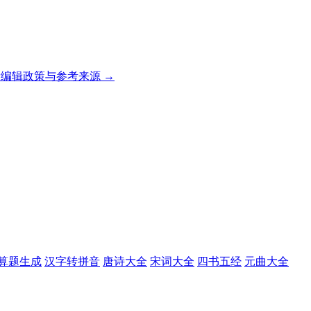
编辑政策与参考来源 →
算题生成
汉字转拼音
唐诗大全
宋词大全
四书五经
元曲大全