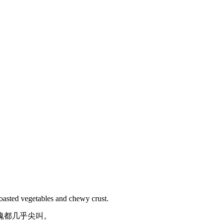
roasted vegetables and chewy crust.
魂都几乎尖叫。