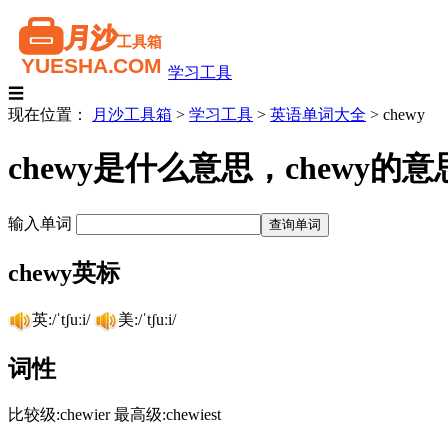
学习工具
☰
现在位置：
月沙工具箱
>
学习工具
>
英语单词大全
>
chewy
chewy是什么意思，chewy
输入单词
chewy英标
英:/ˈtʃuːi/
美:/ˈtʃuːi/
词性
比较级:chewier 最高级:chewiest