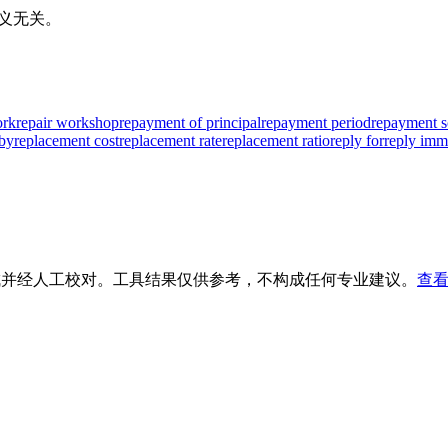
原义无关。
ork
repair workshop
repayment of principal
repayment period
repayment s
 by
replacement cost
replacement rate
replacement ratio
reply for
reply imm
生成并经人工校对。工具结果仅供参考，不构成任何专业建议。
查看