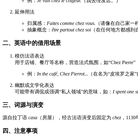
例：
Je vais chez le coiffeur.
（我去理发店。）
延伸用法
归属感：
Faites comme chez vous.
（请像在自己家一
抽象概念：
être partout chez soi
（在任何地方都感到
二、英语中的借用场景
模仿法语表达
用于店铺、餐厅等名称，营造法式氛围，如“Chez Pierr
例：
In the café, Chez Pierrot...
（在名为“皮埃罗之家
幽默或文学化表达
可能带有调侃或强调“私人领域”的意味，如：
I spent one
三、词源与演变
源自拉丁语
casa
（房屋），经古法语演变后固定为
chez
，113
四、注意事项