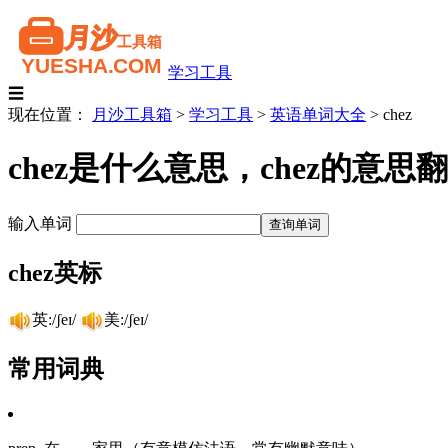
学习工具
☰
现在位置：
月沙工具箱
>
学习工具
>
英语单词大全
>
chez
chez是什么意思，chez的意
输入单词
chez英标
英:/ʃeɪ/
美:/ʃeɪ/
常用词典