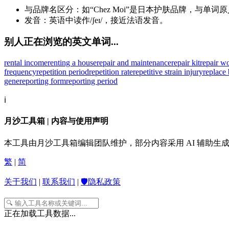
与品牌名区分：如“Chez Moi”是日本护肤品牌，与单词
发音：英语中读作/ʃeɪ/，接近法语发音。
别人正在浏览的英文单词...
rental income
renting a house
repair and maintenance
repair kit
repair w
frequency
repetition period
repetition rate
repetitive strain injury
replace
gene
reporting form
reporting period
ℹ️
月沙工具箱 | 内容与使用声明
本工具由月沙工具箱编辑团队维护，部分内容采用 AI 辅助
繁
|
简
关于我们
|
联系我们
|
🛡️隐私政策
正在加载工具数据...