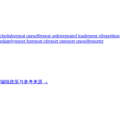
chedule
repeat oneself
repeat order
repeated load
repent of
repetition
ediately
report for
report of
report on
report oneself
reporter
编辑政策与参考来源 →