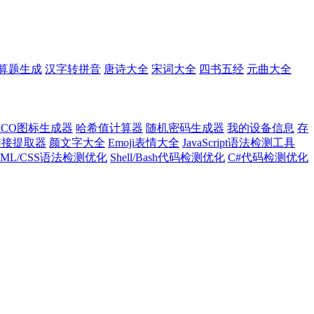
算题生成
汉字转拼音
唐诗大全
宋词大全
四书五经
元曲大全
ICO图标生成器
哈希值计算器
随机密码生成器
我的设备信息
存
l链接提取器
颜文字大全
Emoji表情大全
JavaScript语法检测工具
TML/CSS语法检测优化
Shell/Bash代码检测优化
C#代码检测优化