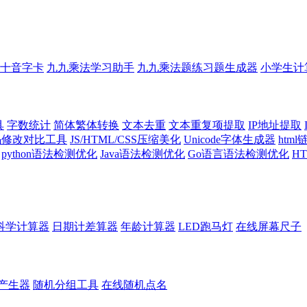
十音字卡
九九乘法学习助手
九九乘法题练习题生成器
小学生计
具
字数统计
简体繁体转换
文本去重
文本重复项提取
IP地址提取
代码修改对比工具
JS/HTML/CSS压缩美化
Unicode字体生成器
htm
python语法检测优化
Java语法检测优化
Go语言语法检测优化
H
科学计算器
日期计差算器
年龄计算器
LED跑马灯
在线屏幕尺子
产生器
随机分组工具
在线随机点名