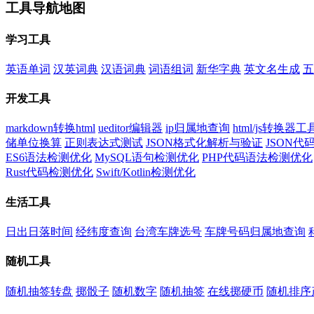
工具导航地图
学习工具
英语单词
汉英词典
汉语词典
词语组词
新华字典
英文名生成
五
开发工具
markdown转换html
ueditor编辑器
ip归属地查询
html/js转换器工
储单位换算
正则表达式测试
JSON格式化解析与验证
JSON
ES6语法检测优化
MySQL语句检测优化
PHP代码语法检测优化
Rust代码检测优化
Swift/Kotlin检测优化
生活工具
日出日落时间
经纬度查询
台湾车牌选号
车牌号码归属地查询
随机工具
随机抽签转盘
掷骰子
随机数字
随机抽签
在线掷硬币
随机排序