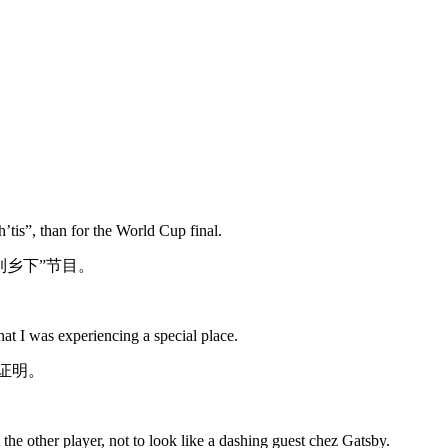
tis”, than for the World Cup final.
到乡下”节目。
hat I was experiencing a special place.
证明。
at the other player, not to look like a dashing guest chez Gatsby.