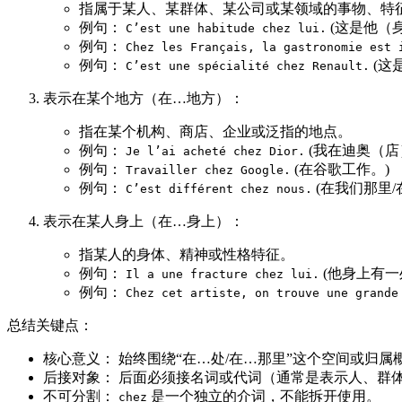
指属于某人、某群体、某公司或某领域的事物、特
例句：
(这是他（
C’est une habitude chez lui.
例句：
Chez les Français, la gastronomie est 
例句：
(这
C’est une spécialité chez Renault.
表示在某个地方（在…地方）：
指在某个机构、商店、企业或泛指的地点。
例句：
(我在迪奥（店
Je l’ai acheté chez Dior.
例句：
(在谷歌工作。)
Travailler chez Google.
例句：
(在我们那里
C’est différent chez nous.
表示在某人身上（在…身上）：
指某人的身体、精神或性格特征。
例句：
(他身上有一
Il a une fracture chez lui.
例句：
Chez cet artiste, on trouve une grande
总结关键点：
核心意义： 始终围绕“在…处/在…那里”这个空间或归属
后接对象： 后面必须接名词或代词（通常是表示人、群
不可分割：
是一个独立的介词，不能拆开使用。
chez