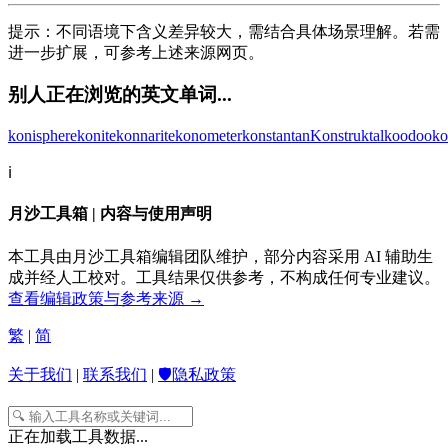
提示：不同语境下含义差异较大，需结合具体场景理解。若需
进一步扩展，可参考上述来源网页。
别人正在浏览的英文单词...
konisphere
konite
konnarite
konometer
konstantan
Konstruktal
koodoo
ko
ℹ️
月沙工具箱 | 内容与使用声明
本工具由月沙工具箱编辑团队维护，部分内容采用 AI 辅助生
成并经人工校对。工具结果仅供参考，不构成任何专业建议。
查看编辑政策与参考来源 →
繁
|
简
关于我们
|
联系我们
|
🛡️隐私政策
正在加载工具数据...