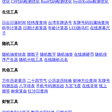
优化
C#代码检测优化
Rust代码检测优化
Swift/Kotlin检测优化
生活工具
日出日落时间
经纬度查询
台湾车牌选号
车牌号码归属地查询
科学计算器
日期计差算器
年龄计算器
LED跑马灯
在线屏幕尺
子
随机工具
随机抽签转盘
掷骰子
随机数字
随机抽签
在线掷硬币
随机排
序产生器
随机分组工具
在线随机点名
民俗工具
万年历老黄历
二十四节气
公历农历转换
财神方位查询
车牌号
码测吉凶
八字排盘
手机号码测吉凶
九宫飞星
在线灵签
线上
掷筊
称骨算命
红沙日查询
财智工具