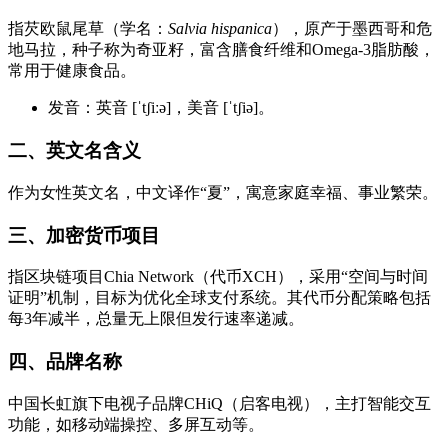
指芡欧鼠尾草（学名：
Salvia hispanica
），原产于墨西哥和危
地马拉，种子称为奇亚籽，富含膳食纤维和Omega-3脂肪酸，
常用于健康食品。
发音：英音 [ˈtʃiːə]，美音 [ˈtʃiə]。
二、英文名含义
作为女性英文名，中文译作“夏”，寓意家庭幸福、事业繁荣。
三、加密货币项目
指区块链项目Chia Network（代币XCH），采用“空间与时间
证明”机制，目标为优化全球支付系统。其代币分配策略包括
每3年减半，总量无上限但发行速率递减。
四、品牌名称
中国长虹旗下电视子品牌CHiQ（启客电视），主打智能交互
功能，如移动端操控、多屏互动等。