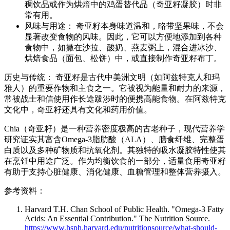
稠饮品或作为烘焙中的鸡蛋替代品（奇亚籽凝胶）时非
常有用。
风味与用途： 奇亚籽本身味道温和，略带坚果味，不会
显著改变食物的风味。因此，它可以方便地添加到各种
食物中，如撒在沙拉、酸奶、燕麦粥上，混合进冰沙、
烘焙食品（面包、松饼）中，或直接制作奇亚籽布丁。
历史与传统： 奇亚籽是古代中美洲文明（如阿兹特克人和玛
雅人）的重要作物和主食之一。它被视为能量和耐力的来源，
常被战士和信使用作长途跋涉时的便携高能食物。在阿兹特克
文化中，奇亚籽还具有文化和药用价值。
Chia（奇亚籽）是一种营养密度极高的古老种子，现代营养学
研究证实其富含Omega-3脂肪酸（ALA）、膳食纤维、完整蛋
白质以及多种矿物质和抗氧化剂。其独特的吸水凝胶特性使其
在烹饪中用途广泛。作为均衡饮食的一部分，适量食用奇亚籽
有助于支持心脏健康、消化健康、血糖管理和整体营养摄入。
参考资料：
Harvard T.H. Chan School of Public Health. "Omega-3 Fatty
Acids: An Essential Contribution." The Nutrition Source.
https://www.hsph.harvard.edu/nutritionsource/what-should-