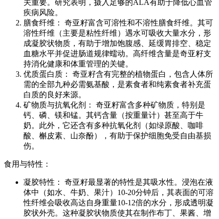
关重要。研究表明，摄入足够的ALA有助于降低心血管
疾病风险。
膳食纤维： 奇亚籽富含可溶性和不溶性膳食纤维。其可
溶性纤维（主要是粘性纤维）遇水可吸收大量水分，形
成凝胶状物质，有助于增加饱腹感、延缓胃排空、稳定
血糖水平并促进肠道规律蠕动。高纤维含量是奇亚籽支
持消化健康和体重管理的关键。
优质蛋白质： 奇亚籽含有完整的植物蛋白，包含人体所
需的全部九种必需氨基酸，是素食者和纯素食者补充蛋
白质的良好来源。
矿物质与抗氧化剂： 奇亚籽富含多种矿物质，特别是
钙、磷、镁和锰。其钙含量（按重量计）甚至高于牛
奶。此外，它还含有多种抗氧化剂（如绿原酸、咖啡
酸、槲皮素、山奈酚），有助于保护细胞免受自由基损
伤。
食用与特性：
凝胶特性： 奇亚籽最显著的特性是其吸水性。浸泡在液
体中（如水、牛奶、果汁）10-20分钟后，其表面的可溶
性纤维会吸收高达自身重量10-12倍的水分，形成透明凝
胶状外壳。这种凝胶状物质使其在制作布丁、果酱、增