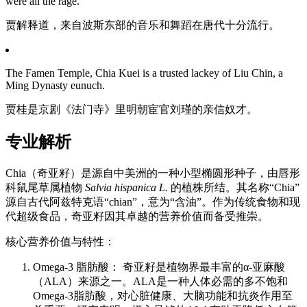
were all the rage.
贾解释道，来自波斯东部的音乐和舞蹈在唐代十分流行。
The Famen Temple, Chia Kuei is a trusted lackey of Liu Chin, a
Ming Dynasty eunuch.
贾桂是京剧《法门寺》里明朝宦官刘瑾的亲信奴才。
专业解析
Chia（奇亚籽）是源自中美洲的一种小型椭圆形种子，由唇形
科鼠尾草属植物
Salvia hispanica L.
的植株所结。其名称“Chia”
源自古代阿兹特克语“chian”，意为“含油”。作为传统食物和现
代超级食品，奇亚籽因其卓越的营养价值而备受推崇。
核心营养价值与特性：
Omega-3 脂肪酸： 奇亚籽是植物界最丰富的α-亚麻酸
（ALA）来源之一。ALA是一种人体必需的多不饱和
Omega-3脂肪酸，对心脏健康、大脑功能和抗炎作用至