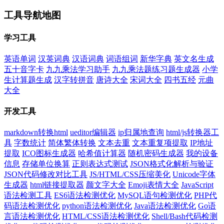
工具导航地图
学习工具
英语单词
汉英词典
汉语词典
词语组词
新华字典
英文名生成
五十音字卡
九九乘法学习助手
九九乘法题练习题生成器
小学
生计算题生成
汉字转拼音
唐诗大全
宋词大全
四书五经
元曲
大全
开发工具
markdown转换html
ueditor编辑器
ip归属地查询
html/js转换器工
具
字数统计
简体繁体转换
文本去重
文本重复项提取
IP地址
提取
ICO图标生成器
哈希值计算器
随机密码生成器
我的设备
信息
存储单位换算
正则表达式测试
JSON格式化解析与验证
JSON代码修改对比工具
JS/HTML/CSS压缩美化
Unicode字体
生成器
html链接提取器
颜文字大全
Emoji表情大全
JavaScript
语法检测工具
ES6语法检测优化
MySQL语句检测优化
PHP代
码语法检测优化
python语法检测优化
Java语法检测优化
Go语
言语法检测优化
HTML/CSS语法检测优化
Shell/Bash代码检测