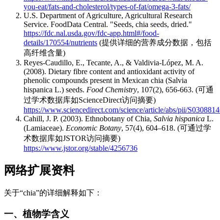
you-eat/fats-and-cholesterol/types-of-fat/omega-3-fats/
U.S. Department of Agriculture, Agricultural Research
Service. FoodData Central. "Seeds, chia seeds, dried."
https://fdc.nal.usda.gov/fdc-app.html#/food-
details/170554/nutrients
(提供详细的营养成分数据，包括
高纤维含量)
Reyes-Caudillo, E., Tecante, A., & Valdivia-López, M. A.
(2008). Dietary fibre content and antioxidant activity of
phenolic compounds present in Mexican chia (Salvia
hispanica L.) seeds.
Food Chemistry
, 107(2), 656-663. (可通
过学术数据库如ScienceDirect访问摘要)
https://www.sciencedirect.com/science/article/abs/pii/S0308
Cahill, J. P. (2003). Ethnobotany of Chia,
Salvia hispanica
L.
(Lamiaceae).
Economic Botany
, 57(4), 604–618. (可通过学
术数据库如JSTOR访问摘要)
https://www.jstor.org/stable/4256736
网络扩展资料
关于“chia”的详细解释如下：
一、植物学含义