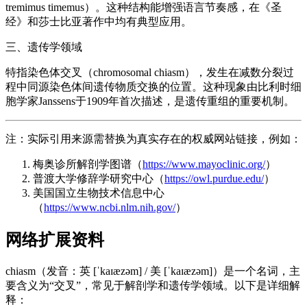
tremimus timemus）。这种结构能增强语言节奏感，在《圣
经》和莎士比亚著作中均有典型应用。
三、遗传学领域
特指染色体交叉（chromosomal chiasm），发生在减数分裂过
程中同源染色体间遗传物质交换的位置。这种现象由比利时细
胞学家Janssens于1909年首次描述，是遗传重组的重要机制。
注：实际引用来源需替换为真实存在的权威网站链接，例如：
梅奥诊所解剖学图谱（
https://www.mayoclinic.org/
）
普渡大学修辞学研究中心（
https://owl.purdue.edu/
）
美国国立生物技术信息中心
（
https://www.ncbi.nlm.nih.gov/
）
网络扩展资料
chiasm（发音：英 [ˈkaɪæzəm] / 美 [ˈkaɪæzəm]）是一个名词，主
要含义为“交叉”，常见于解剖学和遗传学领域。以下是详细解
释：