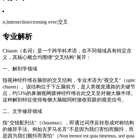
n.|intersection/crossing over;交叉
专业解析
Chiasm（名词）是一个跨学科术语，在不同领域具有特定含
义，其核心概念均围绕"交叉结构"展开：
一、解剖学领域
指视神经纤维在脑部的交叉结构，专业术语为"视交叉"（optic
chiasm）。该结构位于下丘脑前方，是人类视觉通路的关键节
点，约53%的鼻侧视网膜神经纤维在此交叉至对侧大脑半球。
这种解剖特征使得每侧大脑能同时接收双眼的视觉信号。
二、文学修辞领域
指"交错配列法"（chiasmus），即通过词序反转形成对称结构
的修辞手法。例如古罗马名言"不是因为我们害怕而颤抖，而
是因为我们颤抖而害怕"（Non tremor est quia timemus, sed quia