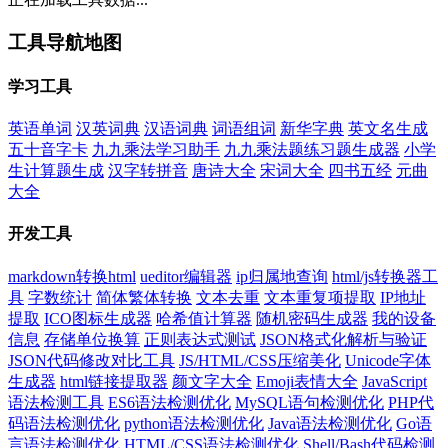
工具导航地图
学习工具
英语单词
汉英词典
汉语词典
词语组词
新华字典
英文名生成
五十音字卡
九九乘法学习助手
九九乘法题练习题生成器
小学
生计算题生成
汉字转拼音
唐诗大全
宋词大全
四书五经
元曲
大全
开发工具
markdown转换html
ueditor编辑器
ip归属地查询
html/js转换器工
具
字数统计
简体繁体转换
文本去重
文本重复项提取
IP地址
提取
ICO图标生成器
哈希值计算器
随机密码生成器
我的设备
信息
存储单位换算
正则表达式测试
JSON格式化解析与验证
JSON代码修改对比工具
JS/HTML/CSS压缩美化
Unicode字体
生成器
html链接提取器
颜文字大全
Emoji表情大全
JavaScript
语法检测工具
ES6语法检测优化
MySQL语句检测优化
PHP代
码语法检测优化
python语法检测优化
Java语法检测优化
Go语
言语法检测优化
HTML/CSS语法检测优化
Shell/Bash代码检测