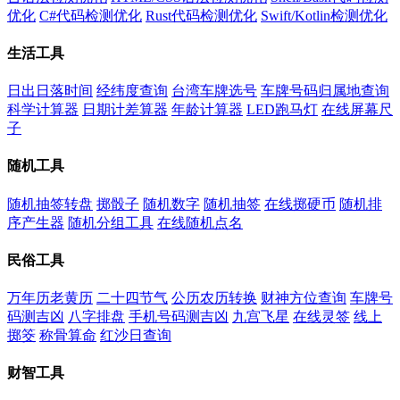
优化
C#代码检测优化
Rust代码检测优化
Swift/Kotlin检测优化
生活工具
日出日落时间
经纬度查询
台湾车牌选号
车牌号码归属地查询
科学计算器
日期计差算器
年龄计算器
LED跑马灯
在线屏幕尺
子
随机工具
随机抽签转盘
掷骰子
随机数字
随机抽签
在线掷硬币
随机排
序产生器
随机分组工具
在线随机点名
民俗工具
万年历老黄历
二十四节气
公历农历转换
财神方位查询
车牌号
码测吉凶
八字排盘
手机号码测吉凶
九宫飞星
在线灵签
线上
掷筊
称骨算命
红沙日查询
财智工具