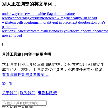
别人正在浏览的英文单词...
under way
conservation
white-flag dolphin
nature
reserve
concerning
versus
interfere
real-life
genetically
push ahead
with
stem cell
superhuman
morality
put in place
next door
beast
on one's
part
public
relations
GM
resistant
carelessness
endlessly
overdevelop
developed
acre
up
well-loved
ℹ️
月沙工具箱 | 内容与使用声明
本工具由月沙工具箱编辑团队维护，部分内容采用 AI 辅助生
成并经人工校对。工具结果仅供参考，不构成任何专业建议。
查看编辑政策与参考来源 →
繁
|
简
关于我们
|
联系我们
|
🛡️隐私政策
正在加载工具数据...