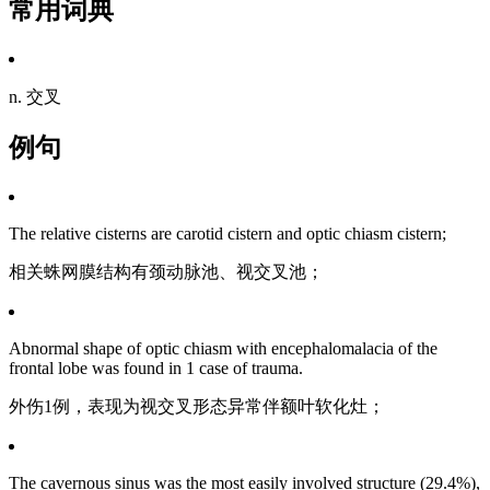
常用词典
n. 交叉
例句
The relative cisterns are carotid cistern and optic chiasm cistern;
相关蛛网膜结构有颈动脉池、视交叉池；
Abnormal shape of optic chiasm with encephalomalacia of the
frontal lobe was found in 1 case of trauma.
外伤1例，表现为视交叉形态异常伴额叶软化灶；
The cavernous sinus was the most easily involved structure (29.4%),