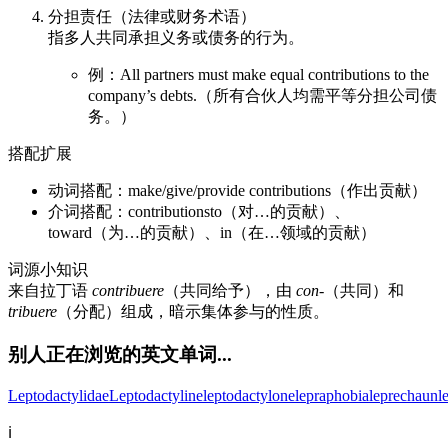
分担责任（法律或财务术语）
指多人共同承担义务或债务的行为。
例：All partners must make equal contributions to the
company’s debts.（所有合伙人均需平等分担公司债
务。）
搭配扩展
动词搭配：make/give/provide contributions（作出贡献）
介词搭配：contributionsto（对…的贡献）、
toward（为…的贡献）、in（在…领域的贡献）
词源小知识
来自拉丁语
contribuere
（共同给予），由
con-
（共同）和
tribuere
（分配）组成，暗示集体参与的性质。
别人正在浏览的英文单词...
Leptodactylidae
Leptodactyline
leptodactylone
lepraphobia
leprechaun
l
ℹ️