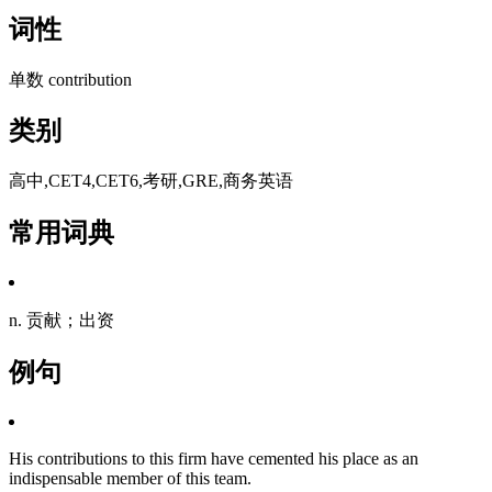
词性
单数 contribution
类别
高中,CET4,CET6,考研,GRE,商务英语
常用词典
n. 贡献；出资
例句
His contributions to this firm have cemented his place as an
indispensable member of this team.