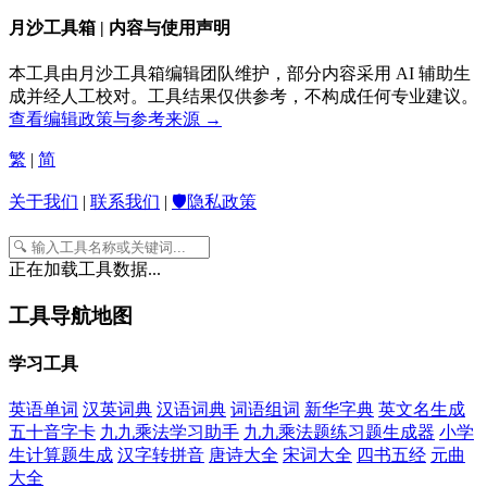
月沙工具箱 | 内容与使用声明
本工具由月沙工具箱编辑团队维护，部分内容采用 AI 辅助生
成并经人工校对。工具结果仅供参考，不构成任何专业建议。
查看编辑政策与参考来源 →
繁
|
简
关于我们
|
联系我们
|
🛡️隐私政策
正在加载工具数据...
工具导航地图
学习工具
英语单词
汉英词典
汉语词典
词语组词
新华字典
英文名生成
五十音字卡
九九乘法学习助手
九九乘法题练习题生成器
小学
生计算题生成
汉字转拼音
唐诗大全
宋词大全
四书五经
元曲
大全