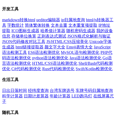
开发工具
markdown转换html
ueditor编辑器
ip归属地查询
html/js转换器工
具
字数统计
简体繁体转换
文本去重
文本重复项提取
IP地址
提取
ICO图标生成器
哈希值计算器
随机密码生成器
我的设备
信息
存储单位换算
正则表达式测试
JSON格式化解析与验证
JSON代码修改对比工具
JS/HTML/CSS压缩美化
Unicode字体
生成器
html链接提取器
颜文字大全
Emoji表情大全
JavaScript
语法检测工具
ES6语法检测优化
MySQL语句检测优化
PHP代
码语法检测优化
python语法检测优化
Java语法检测优化
Go语
言语法检测优化
HTML/CSS语法检测优化
Shell/Bash代码检测
优化
C#代码检测优化
Rust代码检测优化
Swift/Kotlin检测优化
生活工具
日出日落时间
经纬度查询
台湾车牌选号
车牌号码归属地查询
科学计算器
日期计差算器
年龄计算器
LED跑马灯
在线屏幕尺
子
随机工具