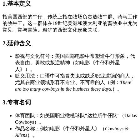
1.基本定义
指美国西部的牛仔，传统上指在牧场负责放牧牛群、骑马工作
的牧牛工。这一群体在19世纪美洲和澳大利亚的畜牧业中尤为
常见，常与冒险、粗犷的西部文化形象关联。
2.延伸含义
影视与文化符号：美国西部电影中常塑造牛仔形象，代
表自由、勇敢或叛逆精神（如电影《牛仔和外星
人》）。
贬义用法：口语中可指冒失鬼或缺乏职业道德的商人，
尤其在商业领域形容不专业、不可靠的人（例：
There
are too many cowboys in the business these days.
）。
3.专有名词
体育团队：如美国职业橄榄球队“达拉斯牛仔队”（Dallas
Cowboys）。
作品名称：例如电影《牛仔和外星人》（
Cowboys &
Aliens
）。