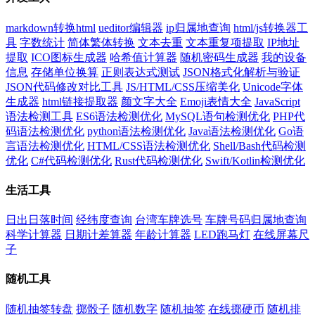
markdown转换html
ueditor编辑器
ip归属地查询
html/js转换器工
具
字数统计
简体繁体转换
文本去重
文本重复项提取
IP地址
提取
ICO图标生成器
哈希值计算器
随机密码生成器
我的设备
信息
存储单位换算
正则表达式测试
JSON格式化解析与验证
JSON代码修改对比工具
JS/HTML/CSS压缩美化
Unicode字体
生成器
html链接提取器
颜文字大全
Emoji表情大全
JavaScript
语法检测工具
ES6语法检测优化
MySQL语句检测优化
PHP代
码语法检测优化
python语法检测优化
Java语法检测优化
Go语
言语法检测优化
HTML/CSS语法检测优化
Shell/Bash代码检测
优化
C#代码检测优化
Rust代码检测优化
Swift/Kotlin检测优化
生活工具
日出日落时间
经纬度查询
台湾车牌选号
车牌号码归属地查询
科学计算器
日期计差算器
年龄计算器
LED跑马灯
在线屏幕尺
子
随机工具
随机抽签转盘
掷骰子
随机数字
随机抽签
在线掷硬币
随机排