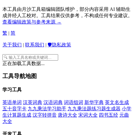
本工具由月沙工具箱编辑团队维护，部分内容采用 AI 辅助生
成并经人工校对。工具结果仅供参考，不构成任何专业建议。
查看编辑政策与参考来源 →
繁
|
简
关于我们
|
联系我们
|
🛡️隐私政策
正在加载工具数据...
工具导航地图
学习工具
英语单词
汉英词典
汉语词典
词语组词
新华字典
英文名生成
五十音字卡
九九乘法学习助手
九九乘法题练习题生成器
小学
生计算题生成
汉字转拼音
唐诗大全
宋词大全
四书五经
元曲
大全
开发工具