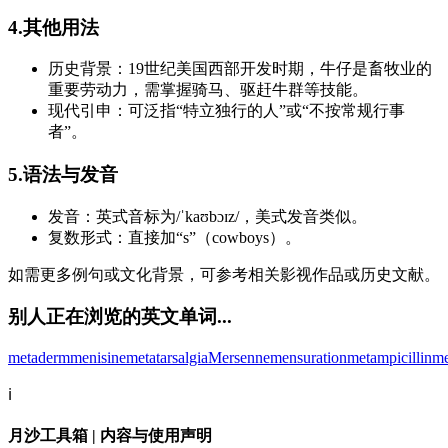
4.其他用法
历史背景：19世纪美国西部开发时期，牛仔是畜牧业的
重要劳动力，需掌握骑马、驱赶牛群等技能。
现代引申：可泛指“特立独行的人”或“不按常规行事
者”。
5.语法与发音
发音：英式音标为/ˈkaʊbɔɪz/，美式发音类似。
复数形式：直接加“s”（cowboys）。
如需更多例句或文化背景，可参考相关影视作品或历史文献。
别人正在浏览的英文单词...
metaderm
menisine
metatarsalgia
Mersenne
mensuration
metampicillin
me
ℹ️
月沙工具箱 | 内容与使用声明