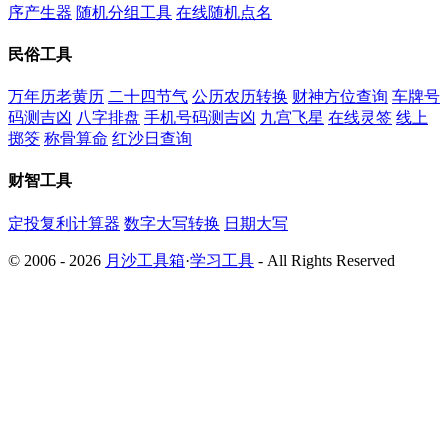
序产生器
随机分组工具
在线随机点名
民俗工具
万年历老黄历
二十四节气
公历农历转换
财神方位查询
车牌号
码测吉凶
八字排盘
手机号码测吉凶
九宫飞星
在线灵签
线上
掷筊
称骨算命
红沙日查询
财智工具
定投复利计算器
数字大写转换
日期大写
© 2006 - 2026
月沙工具箱
·
学习工具
- All Rights Reserved