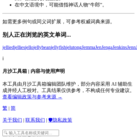
在中文语境中，可能借指神话人物“牛郎”。
如需更多例句或同义词扩展，可参考权威词典来源。
别人正在浏览的英文单词...
jellied
jellies
jello
jellybean
jellyfish
jelutong
Jemma
Jen
Jenga
Jenkins
Jenn
ℹ️
月沙工具箱 | 内容与使用声明
本工具由月沙工具箱编辑团队维护，部分内容采用 AI 辅助生
成并经人工校对。工具结果仅供参考，不构成任何专业建议。
查看编辑政策与参考来源 →
繁
|
简
关于我们
|
联系我们
|
🛡️隐私政策