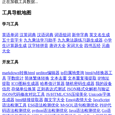
正在加载工具数据...
工具导航地图
学习工具
英语单词
汉英词典
汉语词典
词语组词
新华字典
英文名生成
五十音字卡
九九乘法学习助手
九九乘法题练习题生成器
小学
生计算题生成
汉字转拼音
唐诗大全
宋词大全
四书五经
元曲
大全
开发工具
markdown转换html
ueditor编辑器
ip归属地查询
html/js转换器工
具
字数统计
简体繁体转换
文本去重
文本重复项提取
IP地址
提取
ICO图标生成器
哈希值计算器
随机密码生成器
我的设备
信息
存储单位换算
正则表达式测试
JSON格式化解析与验证
JSON代码修改对比工具
JS/HTML/CSS压缩美化
Unicode字体
生成器
html链接提取器
颜文字大全
Emoji表情大全
JavaScript
语法检测工具
ES6语法检测优化
MySQL语句检测优化
PHP代
码语法检测优化
python语法检测优化
Java语法检测优化
Go语