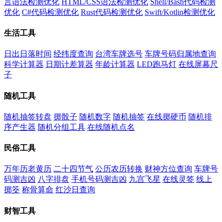
言语法检测优化
HTML/CSS语法检测优化
Shell/Bash代码检测
优化
C#代码检测优化
Rust代码检测优化
Swift/Kotlin检测优化
生活工具
日出日落时间
经纬度查询
台湾车牌选号
车牌号码归属地查询
科学计算器
日期计差算器
年龄计算器
LED跑马灯
在线屏幕尺
子
随机工具
随机抽签转盘
掷骰子
随机数字
随机抽签
在线掷硬币
随机排
序产生器
随机分组工具
在线随机点名
民俗工具
万年历老黄历
二十四节气
公历农历转换
财神方位查询
车牌号
码测吉凶
八字排盘
手机号码测吉凶
九宫飞星
在线灵签
线上
掷筊
称骨算命
红沙日查询
财智工具