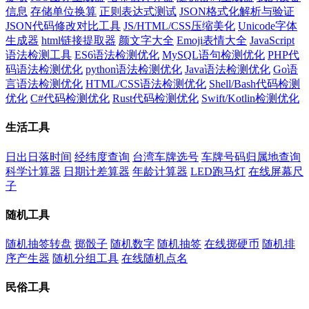
信息
存储单位换算
正则表达式测试
JSON格式化解析与验证
JSON代码修改对比工具
JS/HTML/CSS压缩美化
Unicode字体
生成器
html链接提取器
颜文字大全
Emoji表情大全
JavaScript
语法检测工具
ES6语法检测优化
MySQL语句检测优化
PHP代
码语法检测优化
python语法检测优化
Java语法检测优化
Go语
言语法检测优化
HTML/CSS语法检测优化
Shell/Bash代码检测
优化
C#代码检测优化
Rust代码检测优化
Swift/Kotlin检测优化
生活工具
日出日落时间
经纬度查询
台湾车牌选号
车牌号码归属地查询
科学计算器
日期计差算器
年龄计算器
LED跑马灯
在线屏幕尺
子
随机工具
随机抽签转盘
掷骰子
随机数字
随机抽签
在线掷硬币
随机排
序产生器
随机分组工具
在线随机点名
民俗工具