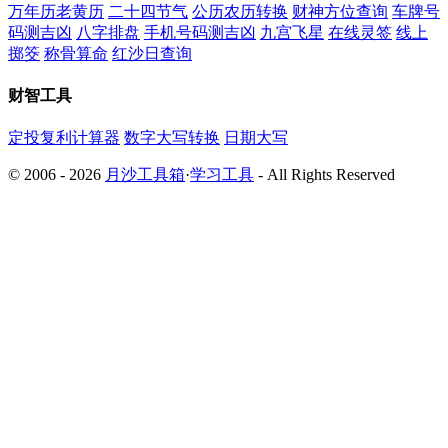
万年历老黄历
二十四节气
公历农历转换
财神方位查询
车牌号
码测吉凶
八字排盘
手机号码测吉凶
九宫飞星
在线灵签
线上
掷筊
称骨算命
红沙日查询
财智工具
定投复利计算器
数字大写转换
日期大写
© 2006 - 2026
月沙工具箱
·
学习工具
- All Rights Reserved