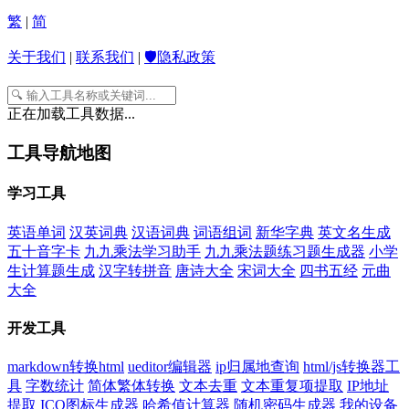
繁
|
简
关于我们
|
联系我们
|
🛡️隐私政策
正在加载工具数据...
工具导航地图
学习工具
英语单词
汉英词典
汉语词典
词语组词
新华字典
英文名生成
五十音字卡
九九乘法学习助手
九九乘法题练习题生成器
小学
生计算题生成
汉字转拼音
唐诗大全
宋词大全
四书五经
元曲
大全
开发工具
markdown转换html
ueditor编辑器
ip归属地查询
html/js转换器工
具
字数统计
简体繁体转换
文本去重
文本重复项提取
IP地址
提取
ICO图标生成器
哈希值计算器
随机密码生成器
我的设备