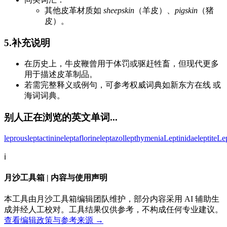
其他皮革材质如
sheepskin
（羊皮）、
pigskin
（猪
皮）。
5.补充说明
在历史上，牛皮鞭曾用于体罚或驱赶牲畜，但现代更多
用于描述皮革制品。
若需完整释义或例句，可参考权威词典如新东方在线 或
海词词典。
别人正在浏览的英文单词...
leprous
leptactinine
leptaflorine
leptazol
lepthymenia
Leptinidae
leptite
Le
ℹ️
月沙工具箱 | 内容与使用声明
本工具由月沙工具箱编辑团队维护，部分内容采用 AI 辅助生
成并经人工校对。工具结果仅供参考，不构成任何专业建议。
查看编辑政策与参考来源 →