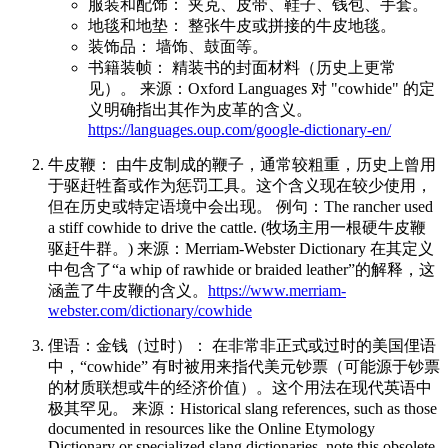
服装和配饰： 夹克、皮带、鞋子、钱包、手套。
地毯和地垫： 整张牛皮或拼接的牛皮地毯。
装饰品： 墙饰、鼓面等。
书籍装帧： 精装书的封面材料（历史上更常
见）。 来源：Oxford Languages 对 "cowhide" 的定
义明确指出其作为皮革的含义。
https://languages.oup.com/google-dictionary-en/
牛皮鞭： 由牛皮制成的鞭子，通常较粗重，历史上曾用
于驱赶牲畜或作为惩罚工具。这个含义现在较少使用，
但在历史或特定语境中会出现。 例句：The rancher used
a stiff cowhide to drive the cattle. (牧场主用一根硬牛皮鞭
驱赶牛群。) 来源：Merriam-Webster Dictionary 在其定义
中包含了“a whip of rawhide or braided leather”的解释，这
涵盖了牛皮鞭的含义。
https://www.merriam-
webster.com/dictionary/cowhide
俚语：金钱（过时）： 在非常非正式或过时的美国俚语
中，“cowhide” 有时被用来指代美元钞票（可能源于钞票
的材质联想或牛的经济价值）。这个用法在现代英语中
极其罕见。 来源：Historical slang references, such as those
documented in resources like the Online Etymology
Dictionary or specialized slang dictionaries, note this obsolete