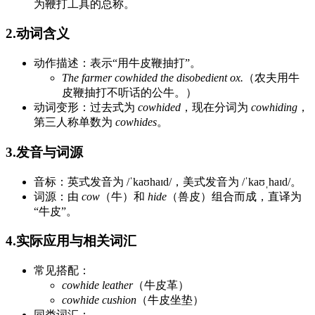
为鞭打工具的总称。
2.动词含义
动作描述：表示“用牛皮鞭抽打”。
The farmer cowhided the disobedient ox.
（农夫用牛
皮鞭抽打不听话的公牛。）
动词变形：过去式为
cowhided
，现在分词为
cowhiding
，
第三人称单数为
cowhides
。
3.发音与词源
音标：英式发音为 /ˈkaʊhaɪd/，美式发音为 /ˈkaʊˌhaɪd/。
词源：由
cow
（牛）和
hide
（兽皮）组合而成，直译为
“牛皮”。
4.实际应用与相关词汇
常见搭配：
cowhide leather
（牛皮革）
cowhide cushion
（牛皮坐垫）
同类词汇：