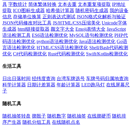
具
字数统计
简体繁体转换
文本去重
文本重复项提取
IP地址
提取
ICO图标生成器
哈希值计算器
随机密码生成器
我的设备
信息
存储单位换算
正则表达式测试
JSON格式化解析与验证
JSON代码修改对比工具
JS/HTML/CSS压缩美化
Unicode字体
生成器
html链接提取器
颜文字大全
Emoji表情大全
JavaScript
语法检测工具
ES6语法检测优化
MySQL语句检测优化
PHP代
码语法检测优化
python语法检测优化
Java语法检测优化
Go语
言语法检测优化
HTML/CSS语法检测优化
Shell/Bash代码检测
优化
C#代码检测优化
Rust代码检测优化
Swift/Kotlin检测优化
生活工具
日出日落时间
经纬度查询
台湾车牌选号
车牌号码归属地查询
科学计算器
日期计差算器
年龄计算器
LED跑马灯
在线屏幕尺
子
随机工具
随机抽签转盘
掷骰子
随机数字
随机抽签
在线掷硬币
随机排
序产生器
随机分组工具
在线随机点名