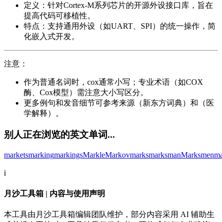
定义：针对Cortex-M系列芯片的开源外设接口库，旨在
提高代码可移植性。
特点：支持通用外设（如UART、SPI）的统一操作，简
化嵌入式开发。
注意：
作为普通名词时，cox通常小写；专业术语（如COX
酶、Cox模型）需注意大小写区分。
更多例句和发音细节可参考来源（新东方词典）和（医
学解释）。
别人正在浏览的英文单词...
markets
marking
markings
Markle
Markov
marks
marksman
Marksmen
ma
ℹ️
月沙工具箱 | 内容与使用声明
本工具由月沙工具箱编辑团队维护，部分内容采用 AI 辅助生