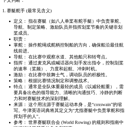
下文判断：
1. 赛艇舵手 (最常见含义)
定义： 指在赛艇（如八人单桨有舵手艇）中负责掌舵、
导航、制定策略、激励队员并指挥划桨节奏的关键非划
桨成员。
职责：
掌舵： 操作舵绳或舵柄控制船的方向，确保船沿最佳航
线前进。
导航： 在比赛中观察水道、其他船只和转弯点。
指挥： 通过麦克风或喊话器向划手发出指令，控制划桨
的速率（桨频）、力度和起航、冲刺时机。
激励： 在比赛中鼓舞士气，调动队员的积极性。
策略： 根据比赛情况制定和调整战术。
特点： 通常是全队体重最轻的成员（以减轻船重），需
要具备出色的领导能力、清晰的沟通技巧、冷静的判断
力和对赛艇技术的深刻理解。
来源： 这个用法源于赛艇运动本身，是“coxswain”的缩
写。牛津英语词典将其定义为“尤指赛艇中负责掌舵和指
挥划手的人”。
参考： 世界赛艇联合会 (World Rowing) 的规则和指南中