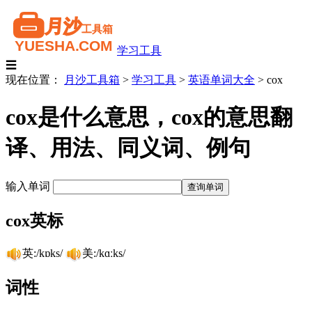
学习工具
☰
现在位置：
月沙工具箱
>
学习工具
>
英语单词大全
>
cox
cox是什么意思，cox的意思翻
译、用法、同义词、例句
输入单词
cox英标
英:/kɒks/
美:/kɑːks/
词性