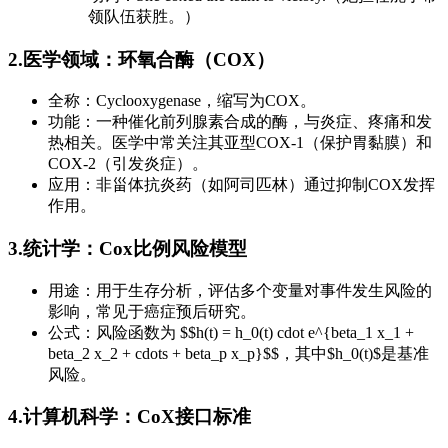
领队伍获胜。）
2.医学领域：环氧合酶（COX）
全称：Cyclooxygenase，缩写为COX。
功能：一种催化前列腺素合成的酶，与炎症、疼痛和发
热相关。医学中常关注其亚型COX-1（保护胃黏膜）和
COX-2（引发炎症）。
应用：非甾体抗炎药（如阿司匹林）通过抑制COX发挥
作用。
3.统计学：Cox比例风险模型
用途：用于生存分析，评估多个变量对事件发生风险的
影响，常见于癌症预后研究。
公式：风险函数为 $$h(t) = h_0(t) cdot e^{beta_1 x_1 +
beta_2 x_2 + cdots + beta_p x_p}$$，其中$h_0(t)$是基准
风险。
4.计算机科学：CoX接口标准