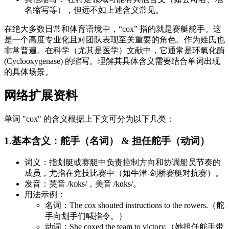
名缩写等），但远不如上述含义常见。
在绝大多数日常和体育语境中，“cox” 指的就是赛艇舵手。这
是一个高度专业化且对团队表现至关重要的角色。作为姓氏也
非常普遍。在科学（尤其是医学）文献中，它通常是环氧化酶
(Cyclooxygenase) 的缩写。理解其具体含义需要结合单词出现
的具体场景。
网络扩展资料
单词 "cox" 的含义根据上下文可分为以下几类：
1.基本含义：舵手（名词） & 担任舵手（动词）
词义：指划艇或赛艇中负责控制方向和协调船员节奏的
成员，尤指在竞技比赛中（如牛津-剑桥赛艇对抗赛）。
发音：英音 /kɒks/，美音 /kɑks/。
用法示例：
名词：The cox shouted instructions to the rowers.（舵
手向划手们喊指令。）
动词：She coxed the team to victory.（她担任舵手带