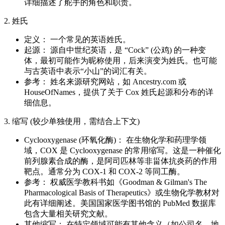
详细描述了舵手的角色和职责。
2. 姓氏
定义： 一个常见的英语姓氏。
起源： 源自中世纪英语，是 “Cock” (公鸡) 的一种变
体，最初可能作为昵称使用，后来演变为姓氏。也可能
与古英语中表示“小山”的词汇有关。
参考： 姓名来源研究网站，如 Ancestry.com 或
HouseOfNames，提供了关于 Cox 姓氏起源和分布的详
细信息。
3. 缩写 (较少单独使用，需结合上下文)
Cyclooxygenase (环氧化酶)： 在生物化学和药理学领
域，COX 是 Cyclooxygenase 的常用缩写。这是一种催化
前列腺素合成的酶，是阿司匹林等非甾体抗炎药的作用
靶点。通常分为 COX-1 和 COX-2 等同工酶。
参考： 权威医学教科书如《Goodman & Gilman's The
Pharmacological Basis of Therapeutics》或生物化学教材对
此有详细阐述。美国国家医学图书馆的 PubMed 数据库
包含大量相关研究文献。
其他缩写： 在特定领域可能有其他含义（如公司名、地