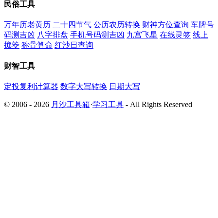
民俗工具
万年历老黄历
二十四节气
公历农历转换
财神方位查询
车牌号
码测吉凶
八字排盘
手机号码测吉凶
九宫飞星
在线灵签
线上
掷筊
称骨算命
红沙日查询
财智工具
定投复利计算器
数字大写转换
日期大写
© 2006 - 2026
月沙工具箱
·
学习工具
- All Rights Reserved