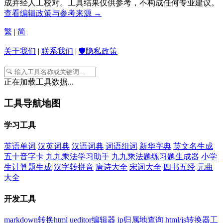
成并经人工校对。工具结果仅供参考，不构成任何专业建议。
查看编辑政策与参考来源 →
繁
|
简
关于我们
|
联系我们
|
🛡️隐私政策
正在加载工具数据...
工具导航地图
学习工具
英语单词
汉英词典
汉语词典
词语组词
新华字典
英文名生成
五十音字卡
九九乘法学习助手
九九乘法题练习题生成器
小学
生计算题生成
汉字转拼音
唐诗大全
宋词大全
四书五经
元曲
大全
开发工具
markdown转换html
ueditor编辑器
ip归属地查询
html/js转换器工