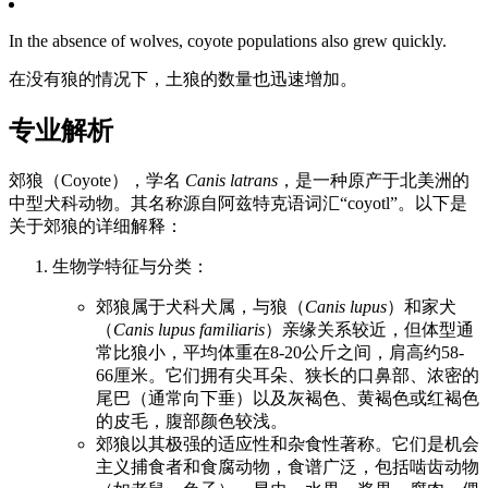
In the absence of wolves, coyote populations also grew quickly.
在没有狼的情况下，土狼的数量也迅速增加。
专业解析
郊狼（Coyote），学名
Canis latrans
，是一种原产于北美洲的
中型犬科动物。其名称源自阿兹特克语词汇“coyotl”。以下是
关于郊狼的详细解释：
生物学特征与分类：
郊狼属于犬科犬属，与狼（
Canis lupus
）和家犬
（
Canis lupus familiaris
）亲缘关系较近，但体型通
常比狼小，平均体重在8-20公斤之间，肩高约58-
66厘米。它们拥有尖耳朵、狭长的口鼻部、浓密的
尾巴（通常向下垂）以及灰褐色、黄褐色或红褐色
的皮毛，腹部颜色较浅。
郊狼以其极强的适应性和杂食性著称。它们是机会
主义捕食者和食腐动物，食谱广泛，包括啮齿动物