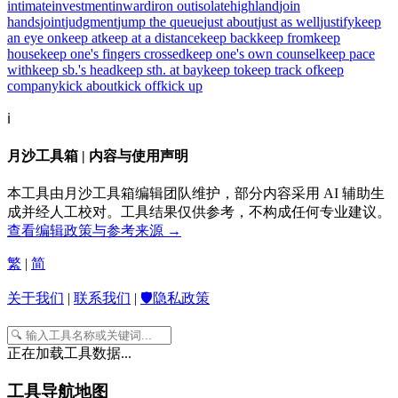
intimate
investment
inward
iron out
isolate
highland
join
hands
joint
judgment
jump the queue
just about
just as well
justify
keep
an eye on
keep at
keep at a distance
keep back
keep from
keep
house
keep one's fingers crossed
keep one's own counsel
keep pace
with
keep sb.'s head
keep sth. at bay
keep to
keep track of
keep
company
kick about
kick off
kick up
ℹ️
月沙工具箱 | 内容与使用声明
本工具由月沙工具箱编辑团队维护，部分内容采用 AI 辅助生
成并经人工校对。工具结果仅供参考，不构成任何专业建议。
查看编辑政策与参考来源 →
繁
|
简
关于我们
|
联系我们
|
🛡️隐私政策
正在加载工具数据...
工具导航地图