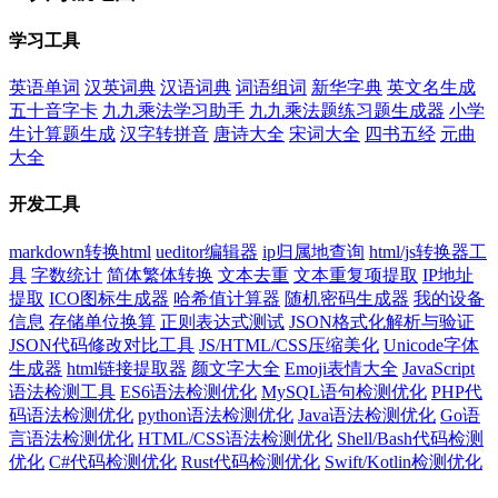
学习工具
英语单词
汉英词典
汉语词典
词语组词
新华字典
英文名生成
五十音字卡
九九乘法学习助手
九九乘法题练习题生成器
小学
生计算题生成
汉字转拼音
唐诗大全
宋词大全
四书五经
元曲
大全
开发工具
markdown转换html
ueditor编辑器
ip归属地查询
html/js转换器工
具
字数统计
简体繁体转换
文本去重
文本重复项提取
IP地址
提取
ICO图标生成器
哈希值计算器
随机密码生成器
我的设备
信息
存储单位换算
正则表达式测试
JSON格式化解析与验证
JSON代码修改对比工具
JS/HTML/CSS压缩美化
Unicode字体
生成器
html链接提取器
颜文字大全
Emoji表情大全
JavaScript
语法检测工具
ES6语法检测优化
MySQL语句检测优化
PHP代
码语法检测优化
python语法检测优化
Java语法检测优化
Go语
言语法检测优化
HTML/CSS语法检测优化
Shell/Bash代码检测
优化
C#代码检测优化
Rust代码检测优化
Swift/Kotlin检测优化