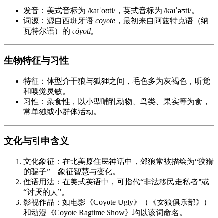
发音：美式音标为 /kaɪˈoʊti/，英式音标为 /kaɪˈəʊti/。
词源：源自西班牙语
coyote
，最初来自阿兹特克语（纳
瓦特尔语）的
cóyotl
。
生物特征与习性
特征：体型介于狼与狐狸之间，毛色多为灰褐色，听觉
和嗅觉灵敏。
习性：杂食性，以小型哺乳动物、鸟类、果实等为食，
常单独或小群体活动。
文化与引申含义
文化象征：在北美原住民神话中，郊狼常被描绘为“狡猾
的骗子”，象征智慧与变化。
俚语用法：在美式英语中，可指代“非法移民走私者”或
“讨厌的人”。
影视作品：如电影《Coyote Ugly》（《女狼俱乐部》）
和动漫《Coyote Ragtime Show》均以该词命名。