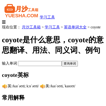
学习工具
☰
现在位置：
月沙工具箱
>
学习工具
>
英语单词大全
>
coyote
coyote是什么意思，coyote的意
思翻译、用法、同义词、例句
输入单词
coyote英标
英:/kaɪˈəʊti; kɔɪˈəʊti/
美:/kaɪˈoʊti,ˈkaɪoʊt/
常用解释