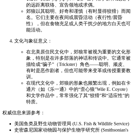
的远距离联络、宣告领地或求偶。
郊狼以其聪明、好奇和谨慎（有时显得狡猾）而闻
名。它们主要在夜间或晨昏活动（夜行性/晨昏
性），但在食物充足或人类干扰少的地方白天也可
能活动。
文化与象征意义：
在北美原住民文化中，郊狼常被视为重要的文化形
象，特别是在许多部落的神话和传说中。它通常被
描绘成“骗子”（Trickster）角色——聪明、顽皮、
有时是恶作剧者，但也可能带来变革或传授重要教
训。
在现代文化中，郊狼的形象也频繁出现，例如在卡
通片（如《乐一通》中的“歪心狼”Wile E. Coyote）
和文学作品中，常常强化了其“狡猾”和“适应性”的
特质。
权威信息来源参考：
美国鱼类及野生动物管理局 (U.S. Fish & Wildlife Service)
史密森尼国家动物园与保护生物学研究所 (Smithsonian's