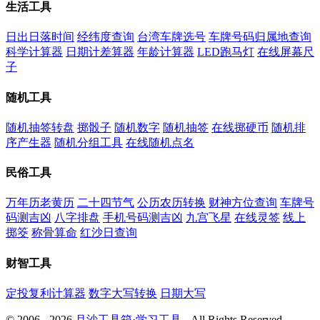
生活工具
日出日落时间
经纬度查询
台湾车牌选号
车牌号码归属地查询
科学计算器
日期计差算器
年龄计算器
LED跑马灯
在线屏幕尺
子
随机工具
随机抽签转盘
掷骰子
随机数字
随机抽签
在线掷硬币
随机排
序产生器
随机分组工具
在线随机点名
民俗工具
万年历老黄历
二十四节气
公历农历转换
财神方位查询
车牌号
码测吉凶
八字排盘
手机号码测吉凶
九宫飞星
在线灵签
线上
掷筊
称骨算命
红沙日查询
财智工具
定投复利计算器
数字大写转换
日期大写
© 2006 - 2026
月沙工具箱
·
学习工具
- All Rights Reserved