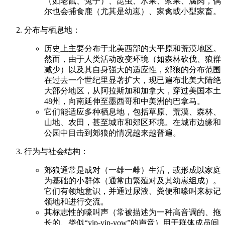
（如老鼠、兔子）、昆虫、水果、浆果、腐肉，偶
尔也会捕食鹿（尤其是幼崽）、家禽或小型家畜。
分布与栖息地：
历史上主要分布于北美西部的大平原和荒漠地区。
然而，由于人类活动改变环境（如森林砍伐、狼群
减少）以及其自身强大的适应性，郊狼的分布范围
在过去一个世纪里显著扩大，现已遍布北美大陆绝
大部分地区，从阿拉斯加和加拿大，穿过美国本土
48州，向南延伸至墨西哥和中美洲的巴拿马。
它们能适应多种栖息地，包括草原、荒漠、森林、
山地、农田，甚至城市和郊区环境。在城市边缘和
公园中目击到郊狼的情况越来越普遍。
行为与社会结构：
郊狼通常是成对（一雄一雌）生活，或形成以家庭
为基础的小群体（通常由繁殖对及其幼崽组成）。
它们有领地意识，并通过尿液、粪便和嚎叫来标记
领地和进行交流。
其标志性的嚎叫声（常被描述为一种高音调的、拖
长的、类似“yip-yip-yow”的声音）用于群体成员间