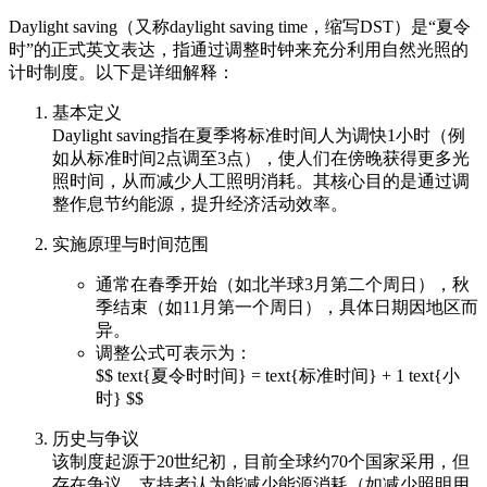
Daylight saving（又称daylight saving time，缩写DST）是“夏令
时”的正式英文表达，指通过调整时钟来充分利用自然光照的
计时制度。以下是详细解释：
基本定义
Daylight saving指在夏季将标准时间人为调快1小时（例
如从标准时间2点调至3点），使人们在傍晚获得更多光
照时间，从而减少人工照明消耗。其核心目的是通过调
整作息节约能源，提升经济活动效率。
实施原理与时间范围
通常在春季开始（如北半球3月第二个周日），秋
季结束（如11月第一个周日），具体日期因地区而
异。
调整公式可表示为：
$$ text{夏令时时间} = text{标准时间} + 1 text{小
时} $$
历史与争议
该制度起源于20世纪初，目前全球约70个国家采用，但
存在争议。支持者认为能减少能源消耗（如减少照明用