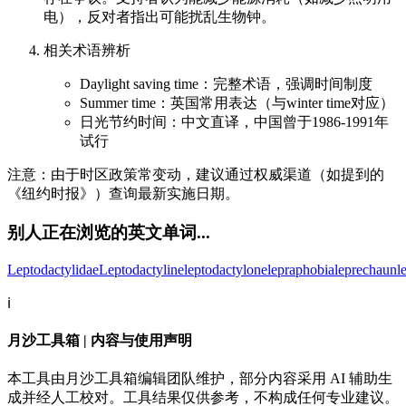
电），反对者指出可能扰乱生物钟。
相关术语辨析
Daylight saving time：完整术语，强调时间制度
Summer time：英国常用表达（与winter time对应）
日光节约时间：中文直译，中国曾于1986-1991年
试行
注意：由于时区政策常变动，建议通过权威渠道（如提到的
《纽约时报》）查询最新实施日期。
别人正在浏览的英文单词...
Leptodactylidae
Leptodactyline
leptodactylone
lepraphobia
leprechaun
l
ℹ️
月沙工具箱 | 内容与使用声明
本工具由月沙工具箱编辑团队维护，部分内容采用 AI 辅助生
成并经人工校对。工具结果仅供参考，不构成任何专业建议。