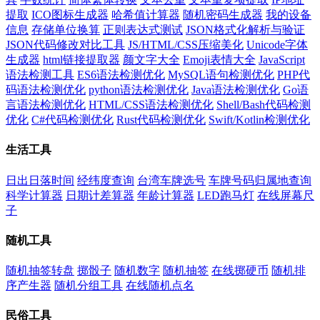
提取
ICO图标生成器
哈希值计算器
随机密码生成器
我的设备
信息
存储单位换算
正则表达式测试
JSON格式化解析与验证
JSON代码修改对比工具
JS/HTML/CSS压缩美化
Unicode字体
生成器
html链接提取器
颜文字大全
Emoji表情大全
JavaScript
语法检测工具
ES6语法检测优化
MySQL语句检测优化
PHP代
码语法检测优化
python语法检测优化
Java语法检测优化
Go语
言语法检测优化
HTML/CSS语法检测优化
Shell/Bash代码检测
优化
C#代码检测优化
Rust代码检测优化
Swift/Kotlin检测优化
生活工具
日出日落时间
经纬度查询
台湾车牌选号
车牌号码归属地查询
科学计算器
日期计差算器
年龄计算器
LED跑马灯
在线屏幕尺
子
随机工具
随机抽签转盘
掷骰子
随机数字
随机抽签
在线掷硬币
随机排
序产生器
随机分组工具
在线随机点名
民俗工具