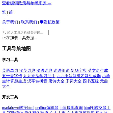
查看编辑政策与参考来源 →
繁
|
简
关于我们
|
联系我们
|
🛡️隐私政策
正在加载工具数据...
工具导航地图
学习工具
英语单词
汉英词典
汉语词典
词语组词
新华字典
英文名生成
五十音字卡
九九乘法学习助手
九九乘法题练习题生成器
小学
生计算题生成
汉字转拼音
唐诗大全
宋词大全
四书五经
元曲
大全
开发工具
markdown转换html
ueditor编辑器
ip归属地查询
html/js转换器工
具
字数统计
简体繁体转换
文本去重
文本重复项提取
IP地址