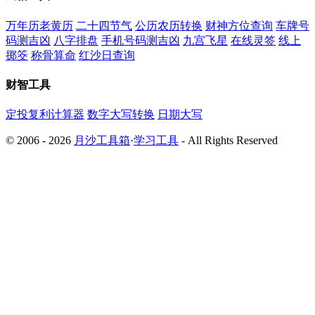
万年历老黄历
二十四节气
公历农历转换
财神方位查询
车牌号
码测吉凶
八字排盘
手机号码测吉凶
九宫飞星
在线灵签
线上
掷筊
称骨算命
红沙日查询
财智工具
定投复利计算器
数字大写转换
日期大写
© 2006 - 2026
月沙工具箱
·
学习工具
- All Rights Reserved