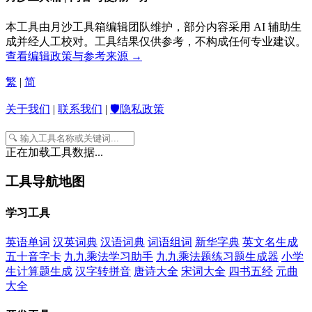
本工具由月沙工具箱编辑团队维护，部分内容采用 AI 辅助生
成并经人工校对。工具结果仅供参考，不构成任何专业建议。
查看编辑政策与参考来源 →
繁
|
简
关于我们
|
联系我们
|
🛡️隐私政策
正在加载工具数据...
工具导航地图
学习工具
英语单词
汉英词典
汉语词典
词语组词
新华字典
英文名生成
五十音字卡
九九乘法学习助手
九九乘法题练习题生成器
小学
生计算题生成
汉字转拼音
唐诗大全
宋词大全
四书五经
元曲
大全