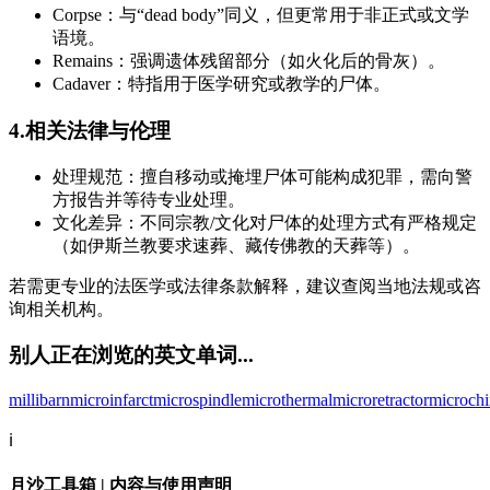
Corpse：与“dead body”同义，但更常用于非正式或文学
语境。
Remains：强调遗体残留部分（如火化后的骨灰）。
Cadaver：特指用于医学研究或教学的尸体。
4.相关法律与伦理
处理规范：擅自移动或掩埋尸体可能构成犯罪，需向警
方报告并等待专业处理。
文化差异：不同宗教/文化对尸体的处理方式有严格规定
（如伊斯兰教要求速葬、藏传佛教的天葬等）。
若需更专业的法医学或法律条款解释，建议查阅当地法规或咨
询相关机构。
别人正在浏览的英文单词...
millibarn
microinfarct
microspindle
microthermal
microretractor
microchi
ℹ️
月沙工具箱 | 内容与使用声明