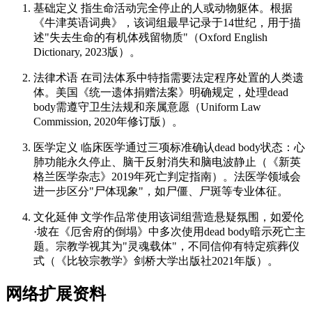
基础定义 指生命活动完全停止的人或动物躯体。根据
《牛津英语词典》，该词组最早记录于14世纪，用于描
述"失去生命的有机体残留物质"（Oxford English
Dictionary, 2023版）。
法律术语 在司法体系中特指需要法定程序处置的人类遗
体。美国《统一遗体捐赠法案》明确规定，处理dead
body需遵守卫生法规和亲属意愿（Uniform Law
Commission, 2020年修订版）。
医学定义 临床医学通过三项标准确认dead body状态：心
肺功能永久停止、脑干反射消失和脑电波静止（《新英
格兰医学杂志》2019年死亡判定指南）。法医学领域会
进一步区分"尸体现象"，如尸僵、尸斑等专业体征。
文化延伸 文学作品常使用该词组营造悬疑氛围，如爱伦
·坡在《厄舍府的倒塌》中多次使用dead body暗示死亡主
题。宗教学视其为"灵魂载体"，不同信仰有特定殡葬仪
式（《比较宗教学》剑桥大学出版社2021年版）。
网络扩展资料