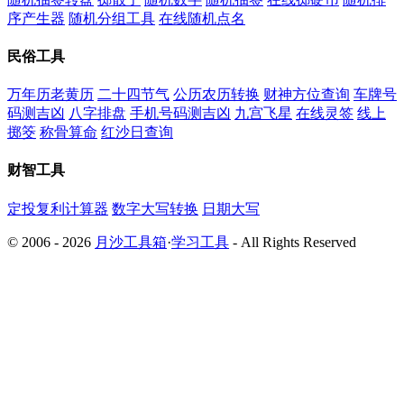
序产生器
随机分组工具
在线随机点名
民俗工具
万年历老黄历
二十四节气
公历农历转换
财神方位查询
车牌号
码测吉凶
八字排盘
手机号码测吉凶
九宫飞星
在线灵签
线上
掷筊
称骨算命
红沙日查询
财智工具
定投复利计算器
数字大写转换
日期大写
© 2006 - 2026
月沙工具箱
·
学习工具
- All Rights Reserved