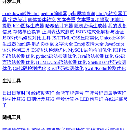
开发工具
markdown转换html
ueditor编辑器
ip归属地查询
html/js转换器工
具
字数统计
简体繁体转换
文本去重
文本重复项提取
IP地址
提取
ICO图标生成器
哈希值计算器
随机密码生成器
我的设备
信息
存储单位换算
正则表达式测试
JSON格式化解析与验证
JSON代码修改对比工具
JS/HTML/CSS压缩美化
Unicode字体
生成器
html链接提取器
颜文字大全
Emoji表情大全
JavaScript
语法检测工具
ES6语法检测优化
MySQL语句检测优化
PHP代
码语法检测优化
python语法检测优化
Java语法检测优化
Go语
言语法检测优化
HTML/CSS语法检测优化
Shell/Bash代码检测
优化
C#代码检测优化
Rust代码检测优化
Swift/Kotlin检测优化
生活工具
日出日落时间
经纬度查询
台湾车牌选号
车牌号码归属地查询
科学计算器
日期计差算器
年龄计算器
LED跑马灯
在线屏幕尺
子
随机工具
随机抽签转盘
掷骰子
随机数字
随机抽签
在线掷硬币
随机排