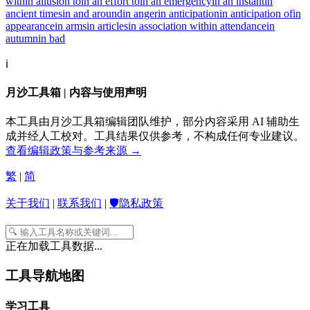
with
in allusion to
in an effort to
in an emergency
in an instant
in
ancient times
in and around
in anger
in anticipation
in anticipation of
in
appearance
in arms
in articles
in association with
in attendance
in
autumn
in bad
ℹ️
月沙工具箱 | 内容与使用声明
本工具由月沙工具箱编辑团队维护，部分内容采用 AI 辅助生
成并经人工校对。工具结果仅供参考，不构成任何专业建议。
查看编辑政策与参考来源 →
繁
|
简
关于我们
|
联系我们
|
🛡️隐私政策
正在加载工具数据...
工具导航地图
学习工具