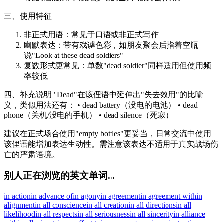
三、使用特征
非正式用语：常见于口语或非正式写作
幽默表达：带有戏谑色彩，如朋友聚会后指着空瓶
说"Look at these dead soldiers"
复数形式更常见：单数"dead soldier"同样适用但使用频
率较低
四、补充说明 "Dead"在该俚语中延伸出"失去效用"的比喻
义，类似用法还有： • dead battery（没电的电池） • dead
phone（关机/没电的手机） • dead silence（死寂）
建议在正式场合使用"empty bottles"更妥当，日常交流中使用
该俚语能增加表达生动性。需注意该表达不适用于真实战场伤
亡的严肃语境。
别人正在浏览的英文单词...
in action
in advance of
in agony
in agreement
in agreement with
in
alignment
in all conscience
in all creation
in all directions
in all
likelihood
in all respects
in all seriousness
in all sincerity
in alliance