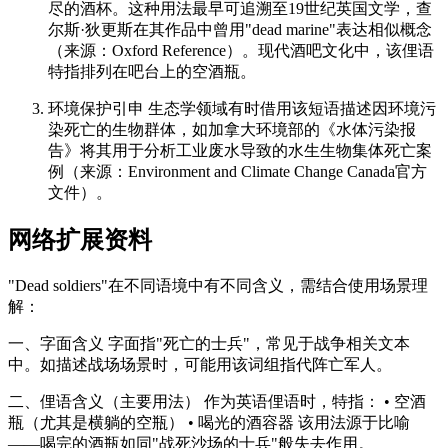
尽的酒杯。这种用法最早可追溯至19世纪英国文学，查
尔斯·狄更斯在其作品中曾用"dead marine"表达相似概念
（来源：Oxford Reference）。现代酒吧文化中，该俚语
特指排列在吧台上的空酒瓶。
环境保护引申 生态学领域有时借用该短语描述因环境污
染死亡的生物群体，如加拿大环境部的《水体污染报
告》将其用于分析工业废水导致的水生生物集体死亡案
例（来源：Environment and Climate Change Canada官方
文件）。
网络扩展资料
"Dead soldiers"在不同语境中有不同含义，需结合使用场景理
解：
一、字面含义 字面指"死亡的士兵"，常见于战争相关文本
中。如描述战场场景时，可能用该词组指代阵亡军人。
二、俚语含义（主要用法） 作为英语俚语时，特指： • 空酒
瓶（尤其是横躺的空瓶） • 喝光的酒容器 该用法源于比喻
——喝完的酒瓶如同"战死沙场的士兵"般失去作用。