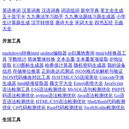
英语单词
汉英词典
汉语词典
词语组词
新华字典
英文名生成
五十音字卡
九九乘法学习助手
九九乘法题练习题生成器
小学
生计算题生成
汉字转拼音
唐诗大全
宋词大全
四书五经
元曲
大全
开发工具
markdown转换html
ueditor编辑器
ip归属地查询
html/js转换器工
具
字数统计
简体繁体转换
文本去重
文本重复项提取
IP地址
提取
ICO图标生成器
哈希值计算器
随机密码生成器
我的设备
信息
存储单位换算
正则表达式测试
JSON格式化解析与验证
JSON代码修改对比工具
JS/HTML/CSS压缩美化
Unicode字体
生成器
html链接提取器
颜文字大全
Emoji表情大全
JavaScript
语法检测工具
ES6语法检测优化
MySQL语句检测优化
PHP代
码语法检测优化
python语法检测优化
Java语法检测优化
Go语
言语法检测优化
HTML/CSS语法检测优化
Shell/Bash代码检测
优化
C#代码检测优化
Rust代码检测优化
Swift/Kotlin检测优化
生活工具