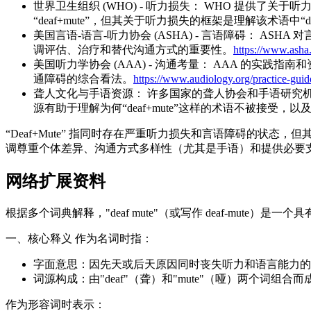
世界卫生组织 (WHO) - 听力损失： WHO 提供
“deaf+mute”，但其关于听力损失的框架是理解该术语中“d
美国言语-语言-听力协会 (ASHA) - 言语障碍： A
调评估、治疗和替代沟通方式的重要性。
https://www.asha.
美国听力学协会 (AAA) - 沟通考量： AAA 的
通障碍的综合看法。
https://www.audiology.org/practice-guid
聋人文化与手语资源： 许多国家的聋人协会和手语研究机
源有助于理解为何“deaf+mute”这样的术语不被接
“Deaf+Mute” 指同时存在严重听力损失和言语障碍的状
调尊重个体差异、沟通方式多样性（尤其是手语）和提供必要
网络扩展资料
根据多个词典解释，"deaf mute"（或写作 deaf-mute
一、核心释义 作为名词时指：
字面意思：因先天或后天原因同时丧失听力和语言能力的
词源构成：由"deaf"（聋）和"mute"（哑）两个词组合而
作为形容词时表示：