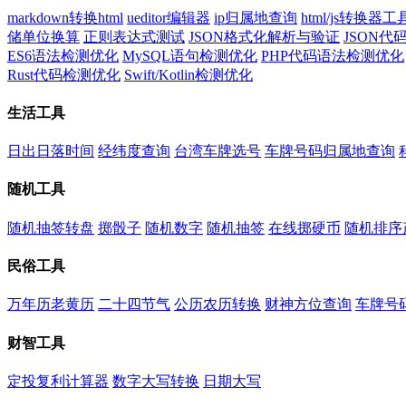
markdown转换html
ueditor编辑器
ip归属地查询
html/js转换器工
储单位换算
正则表达式测试
JSON格式化解析与验证
JSON
ES6语法检测优化
MySQL语句检测优化
PHP代码语法检测优化
Rust代码检测优化
Swift/Kotlin检测优化
生活工具
日出日落时间
经纬度查询
台湾车牌选号
车牌号码归属地查询
随机工具
随机抽签转盘
掷骰子
随机数字
随机抽签
在线掷硬币
随机排序
民俗工具
万年历老黄历
二十四节气
公历农历转换
财神方位查询
车牌号
财智工具
定投复利计算器
数字大写转换
日期大写