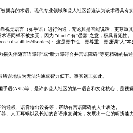
过时且逐渐被摒弃的术语。现代专业领域和聋人社区普遍认为该术语具
，主要依靠视觉语言（如手语）进行沟通，无论其是否能说话，更尊重
： 这个旧术语同样不被接受，因为 “dumb” 有“愚蠢”之意，极具冒犯性。
g and speech disabilities/disorders)： 这是更中
力损失伴随言语障碍”或“听力障碍合并言语障碍”等更精确的描
士可能被错误地认为无法沟通或智力低下。事实远非如此。
(CSL)、美国手语(ASL)等，是许多聋人社区的第一语言和文化核心，
、电子沟通板、语音输出设备等，帮助有言语障碍的人士表达。
听器、人工耳蜗以及长期的言语康复训练，发展出一定的听辨能