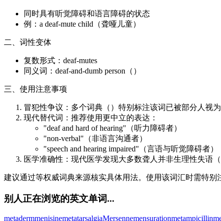
同时具有听觉障碍和语言障碍的状态
例：a deaf-mute child（聋哑儿童）
二、词性变体
复数形式：deaf-mutes
同义词：deaf-and-dumb person（）
三、使用注意事项
冒犯性争议：多个词典（）特别标注该词已被部分人视为
现代替代词：推荐使用更中立的表达：
"deaf and hard of hearing"（听力障碍者）
"non-verbal"（非语言沟通者）
"speech and hearing impaired"（言语与听觉障碍者）
医学准确性：现代医学发现大多数聋人并非生理性失语（
建议通过等权威词典来源核实具体用法。使用该词汇时需特别
别人正在浏览的英文单词...
metaderm
menisine
metatarsalgia
Mersenne
mensuration
metampicillin
me