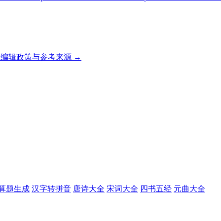
编辑政策与参考来源 →
算题生成
汉字转拼音
唐诗大全
宋词大全
四书五经
元曲大全