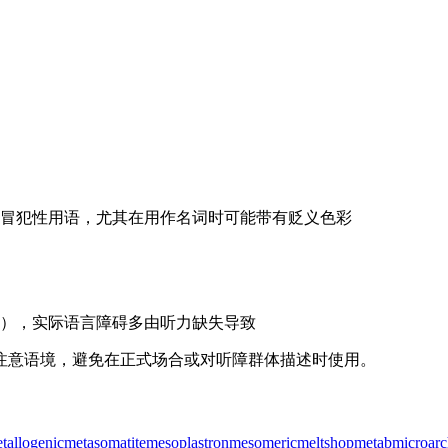
冒犯性用语，尤其在用作名词时可能带有贬义色彩
），实际语言障碍多由听力缺失导致
注意语境，避免在正式场合或对听障群体描述时使用。
tallogenic
metasomatite
mesoplastron
mesomeric
meltshop
metab
microarc