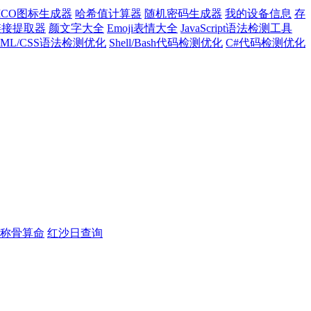
ICO图标生成器
哈希值计算器
随机密码生成器
我的设备信息
存
l链接提取器
颜文字大全
Emoji表情大全
JavaScript语法检测工具
TML/CSS语法检测优化
Shell/Bash代码检测优化
C#代码检测优化
称骨算命
红沙日查询