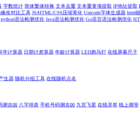
具
字数统计
简体繁体转换
文本去重
文本重复项提取
IP地址提取
代码修改对比工具
JS/HTML/CSS压缩美化
Unicode字体生成器
htm
python语法检测优化
Java语法检测优化
Go语言语法检测优化
H
科学计算器
日期计差算器
年龄计算器
LED跑马灯
在线屏幕尺子
产生器
随机分组工具
在线随机点名
码测吉凶
八字排盘
手机号码测吉凶
九宫飞星
在线灵签
线上掷筊