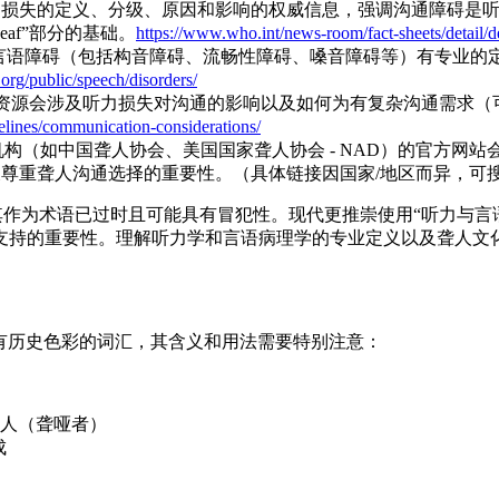
了关于听力损失的定义、分级、原因和影响的权威信息，强调沟通障
eaf”部分的基础。
https://www.who.int/news-room/fact-sheets/detail/d
SHA 对言语障碍（包括构音障碍、流畅性障碍、嗓音障碍等）有专业的
org/public/speech/disorders/
实践指南和资源会涉及听力损失对沟通的影响以及如何为有复杂沟通
elines/communication-considerations/
构（如中国聋人协会、美国国家聋人协会 - NAD）的官方网
受，以及尊重聋人沟通选择的重要性。（具体链接因国家/地区而异，
态，但其作为术语已过时且可能具有冒犯性。现代更推崇使用“听力与
支持的重要性。理解听力学和言语病理学的专业定义以及聋人文
）是一个具有历史色彩的词汇，其含义和用法需要特别注意：
人（聋哑者）
成