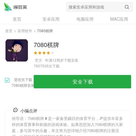
首页
安卓应用
电脑应用
MAC应用
资讯
专题
设计奖
创意应用
首页
>
应用软件
>
7080棋牌
问答
7080棋牌
官方
年满12周岁
下载安装
次下载
7607936
需优先下载
安全下载
7080棋牌安装
小编点评
🆗导语：
7080棋牌
🌲是一家备受瞩目的体育平台，🍕提供丰富多
样的体育赛事和刺激的游戏体验。如果您想加入
7080棋牌
的大家
庭，参与其中的乐趣，本文将为您详细介绍
7080棋牌
的注册流