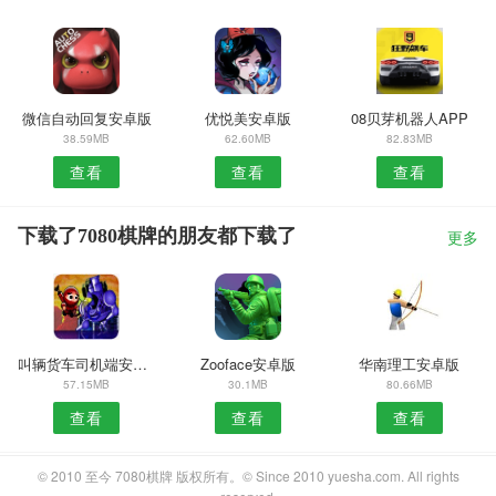
微信自动回复安卓版
优悦美安卓版
08贝芽机器人APP
38.59MB
62.60MB
82.83MB
查看
查看
查看
下载了7080棋牌的朋友都下载了
更多
叫辆货车司机端安卓版
Zooface安卓版
华南理工安卓版
57.15MB
30.1MB
80.66MB
查看
查看
查看
© 2010 至今 7080棋牌 版权所有。© Since 2010 yuesha.com. All rights