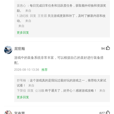
4,通过系统的学习让大家掌握更多的健康知识，可以满足人们的需要；
裴惠心
：每日完成日常任务和活跃度任务，获取额外经验和资源奖
5,【平行检验】现场检验、整改复查，2265自动生成平行检验记录表；
励。
来自
6,图片编辑功能很强大，并且是免费为我们提供的，帮助我们更好的去拍
1.汤纪枝 回复 王世眉
关注游戏更新和补丁，及时了解新内容和改
摄。
动。
来自
来自
7080棋牌软件优势
更多回复
1.基金股票保险等实操课程，应有尽有
2.遵循教材章节精编，并根据教材和相关法律法规对题库中的试题进行详
屈世顺
94
细解析
游戏中的装备系统非常丰富，可以根据自己的喜好进行装备搭
3.平台上的教师都是精选的全国优秀教师，通过了层层的严格选拔，致力
配。
于为大家提供最高效的家教服务；
2026-08-10 13:36
推荐
4.基金从业资格考试聚题库又名基金从业资格证聚题库
5.推荐看过的书籍资源，所有的书籍详情页面都设置看过的人都看过的书
舒苇楠
：这个游戏真的是我玩过最好玩的游戏之一，推荐给大家试
籍推荐栏，推荐更多相关书籍。
试看！
来自
卞荣信 回复 公冶颖
终于通关了，好开心！感谢游戏攻略！
来自
6.·在完整还原纸书内容基础上，新增有声点读功能，还原逼真的方言环
境，邀请专家配音
更多回复
7080棋牌更新了什么?
实现整体空间移动，单空间绘制拼接
宣有茜
627