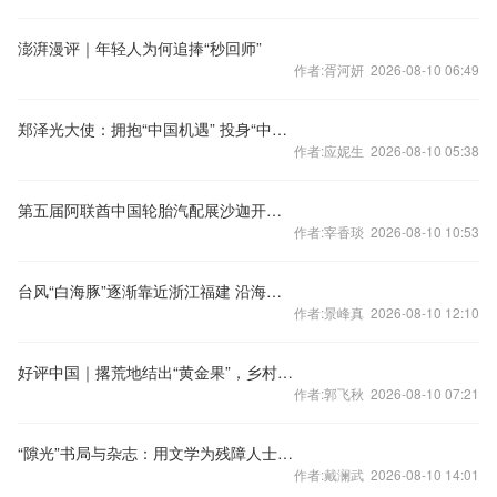
澎湃漫评｜年轻人为何追捧“秒回师”
作者:胥河妍 2026-08-10 06:49
郑泽光大使：拥抱“中国机遇” 投身“中国梦”
作者:应妮生 2026-08-10 05:38
第五届阿联酋中国轮胎汽配展沙迦开幕 山东汽车产业集群组团亮相
作者:宰香琰 2026-08-10 10:53
台风“白海豚”逐渐靠近浙江福建 沿海多地停航停工应对防范
作者:景峰真 2026-08-10 12:10
好评中国｜撂荒地结出“黄金果”，乡村振兴图景美
作者:郭飞秋 2026-08-10 07:21
“隙光”书局与杂志：用文学为残障人士点亮生命之光
作者:戴澜武 2026-08-10 14:01