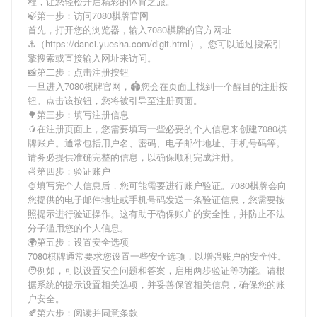
程，让您轻松开启精彩的体育之旅。
🍃第一步：访问7080棋牌官网
首先，打开您的浏览器，输入
7080棋牌
的官方网址
⚓️（https://danci.yuesha.com/digit.html）。您可以通过搜索引
擎搜索或直接输入网址来访问。
📸第二步：点击注册按钮
一旦进入
7080棋牌
官网，🏟您会在页面上找到一个醒目的注册按
钮。点击该按钮，您将被引导至注册页面。
🌳第三步：填写注册信息
🥭在注册页面上，您需要填写一些必要的个人信息来创建
7080棋
牌
账户。通常包括用户名、密码、电子邮件地址、手机号码等。
请务必提供准确完整的信息，以确保顺利完成注册。
🍜第四步：验证账户
🍨填写完个人信息后，您可能需要进行账户验证。
7080棋牌
会向
您提供的电子邮件地址或手机号码发送一条验证信息，您需要按
照提示进行验证操作。这有助于确保账户的安全性，并防止不法
分子滥用您的个人信息。
🌍第五步：设置安全选项
7080棋牌
通常要求您设置一些安全选项，以增强账户的安全性。
🧑例如，可以设置安全问题和答案，启用两步验证等功能。请根
据系统的提示设置相关选项，并妥善保管相关信息，确保您的账
户安全。
🍂第六步：阅读并同意条款