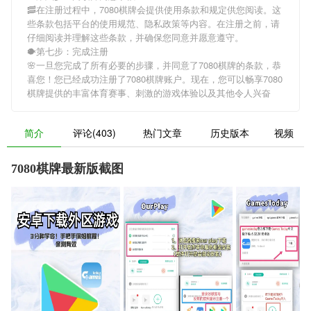
🥓在注册过程中，
7080棋牌
会提供使用条款和规定供您阅读。这
些条款包括平台的使用规范、隐私政策等内容。在注册之前，请
仔细阅读并理解这些条款，并确保您同意并愿意遵守。
🐡第七步：完成注册
🌸一旦您完成了所有必要的步骤，并同意了
7080棋牌
的条款，恭
喜您！您已经成功注册了7080棋牌账户。现在，您可以畅享
7080
棋牌
提供的丰富体育赛事、刺激的游戏体验以及其他令人兴奋
简介
评论(403)
热门文章
历史版本
视频
7080棋牌最新版截图