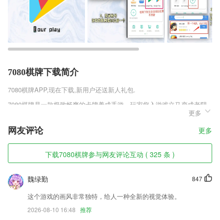
7080棋牌下载简介
7080棋牌
APP,现在下载,新用户还送新人礼包.
7080棋牌是一款极致畅爽的卡牌养成手游。玩家您入游戏立马变成老阴
更多
阳人，手画符咒召唤英灵，亲自培养率领诸位英灵征战圣杯战争。日式二
次元风格的人物形象，和风的服饰给玩家们带去了眼前一亮的新鲜感受，
网友评论
更多
开创了徒手撸SSR的先河，成为手游历史上的传奇之作。
7080棋牌软件特色
下载7080棋牌参与网友评论互动 ( 325 条 )
1,巧用碎片时间,足不出户学国际新技术
魏绿勤
847
2,■远端设备添加、编辑和删除
3,【学习提醒】通过微信公众号、微信助学等凡是推送上课通知、学习提
这个游戏的画风非常独特，给人一种全新的视觉体验。
醒
2026-08-10 16:48
推荐