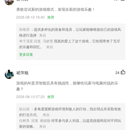
新增自主考试补考缴费
勇敢尝试新的游戏模式，发现全新的游戏乐趣！
增加任务隐藏功能，优化编辑和关闭；
2026-08-10 16:40
推荐
改进阅读体验，提升加载速度
朱唯琪
：提供多样化的装备和道具，让玩家能够根据自己的游戏风
增加了APP授权微信自动登录；
格进行选择
来自
单于茂茗 回复 冯娇璧
我真的爱上了这个游戏，它给我带来了无尽
保护个人信息安全，预防隐私信息泄漏
的乐趣和回忆。
来自
联系我们
更多回复
以上就是7080棋牌的介绍，如果您喜欢这款软件，您可以到应用商店进
行打分评论，说出您的使用经历，以帮助我们更好的对产品进行优化修
改。
褚萍顺
24
游戏的AI是否智能且具有挑战性，能够给玩家与电脑对战的乐
趣？
2026-08-10 07:20
推荐
狄以烁
：多角度观察游戏环境和敌人的行动，找出弱点并采取有效
的打击方式。
来自
任树美 回复 赖妮馥
经常参与多人对战，以提高技能和应对不同玩
家的策略。
来自